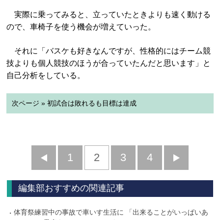
実際に乗ってみると、立っていたときよりも速く動ける
ので、車椅子を使う機会が増えていった。
それに「バスケも好きなんですが、性格的にはチーム競
技よりも個人競技のほうが合っていたんだと思います」と
自己分析をしている。
次ページ » 初試合は敗れるも目標は達成
前
1
2
3
4
次
へ
へ
編集部おすすめの関連記事
体育祭練習中の事故で車いす生活に 「出来ることがいっぱいあ