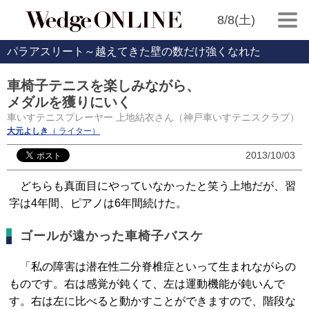
8/8(土)
パラアスリート～越えてきた壁の数だけ強くなれた
車椅子テニスを楽しみながら、
メダルを獲りにいく
車いすテニスプレーヤー 上地結衣さん（神戸車いすテニスクラブ）
大元よしき
（ ライター）
2013/10/03
どちらも真面目にやっていなかったと笑う上地だが、習
字は4年間、ピアノは6年間続けた。
ゴールが遠かった車椅子バスケ
「私の障害は潜在性二分脊椎症といって生まれながらの
ものです。右は感覚が鈍くて、左は運動機能が鈍いんで
す。右は左に比べると動かすことができますので、階段な