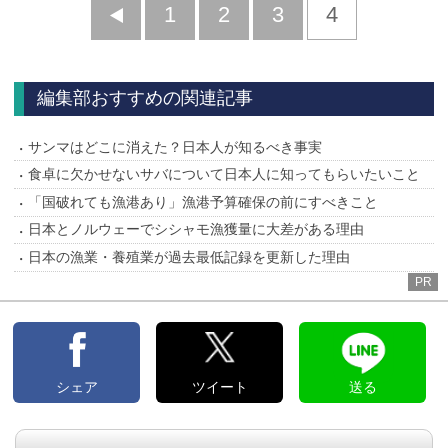
前
1
2
3
4
へ
編集部おすすめの関連記事
サンマはどこに消えた？日本人が知るべき事実
食卓に欠かせないサバについて日本人に知ってもらいたいこと
「国破れても漁港あり」漁港予算確保の前にすべきこと
日本とノルウェーでシシャモ漁獲量に大差がある理由
日本の漁業・養殖業が過去最低記録を更新した理由
PR
シェア
ツイート
送る