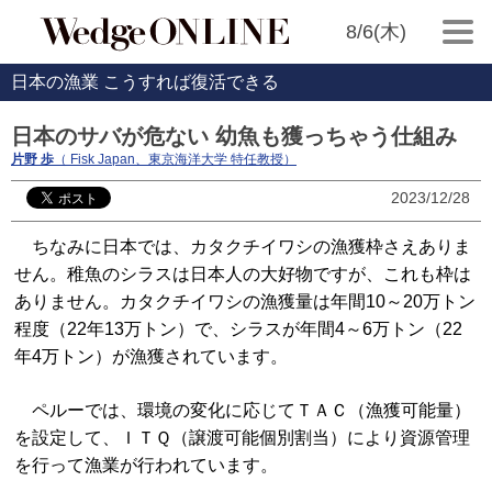
8/6(木)
日本の漁業 こうすれば復活できる
日本のサバが危ない 幼魚も獲っちゃう仕組み
片野 歩
（ Fisk Japan、東京海洋大学 特任教授）
2023/12/28
ちなみに日本では、カタクチイワシの漁獲枠さえありま
せん。稚魚のシラスは日本人の大好物ですが、これも枠は
ありません。カタクチイワシの漁獲量は年間10～20万トン
程度（22年13万トン）で、シラスが年間4～6万トン（22
年4万トン）が漁獲されています。
ペルーでは、環境の変化に応じてＴＡＣ（漁獲可能量）
を設定して、ＩＴＱ（譲渡可能個別割当）により資源管理
を行って漁業が行われています。