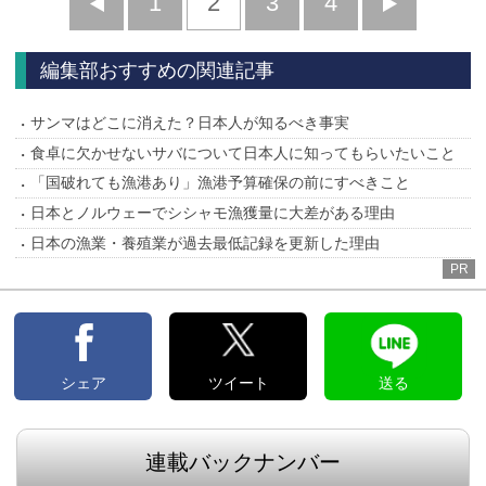
前
1
2
3
4
次
へ
へ
編集部おすすめの関連記事
サンマはどこに消えた？日本人が知るべき事実
食卓に欠かせないサバについて日本人に知ってもらいたいこと
「国破れても漁港あり」漁港予算確保の前にすべきこと
日本とノルウェーでシシャモ漁獲量に大差がある理由
日本の漁業・養殖業が過去最低記録を更新した理由
PR
シェア
ツイート
送る
連載バックナンバー