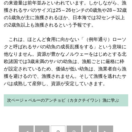
の来遊量は前年並みといわれています。しかしながら、漁
獲されるサバのサイズは25～26センチの0歳魚や28～32歳
の1歳魚が主に漁獲されるほか、日本海では32センチ以上
の2歳魚以上も漁獲されるという予報です。
これは、ほとんど食用に向かない「（例年通り）ローソ
クと呼ばれるサバの幼魚の成長乱獲をする」という意味に
他なりません。資源が豊かなノルウェーをはじめとする北
欧諸国では3歳未満のサバの幼魚は、漁船ごとに厳格に枠
が設定されているため、価値が低い幼魚は、漁業者自ら漁
獲を避けるので、漁獲されません。そして漁獲を逃れたサ
バは成熟して産卵し、資源が安定していきます。
次ページ » ペルーのアンチョビ（カタクチイワシ）漁に学ぶ