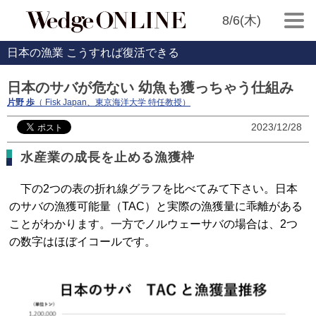
8/6(木)
日本の漁業 こうすれば復活できる
日本のサバが危ない 幼魚も獲っちゃう仕組み
片野 歩
（ Fisk Japan、東京海洋大学 特任教授）
2023/12/28
水産業の成長を止める漁獲枠
下の2つの表の折れ線グラフを比べてみて下さい。日本
のサバの漁獲可能量（TAC）と実際の漁獲量に乖離がある
ことがわかります。一方でノルウェーサバの場合は、2つ
の数字はほぼイコールです。