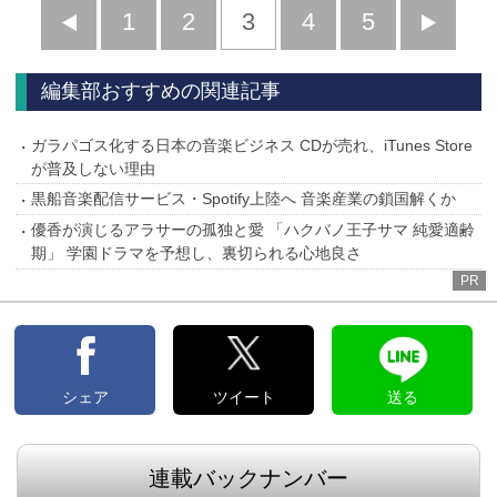
前
1
2
3
4
5
へ
へ
編集部おすすめの関連記事
ガラパゴス化する日本の音楽ビジネス CDが売れ、iTunes Store
が普及しない理由
黒船音楽配信サービス・Spotify上陸へ 音楽産業の鎖国解くか
優香が演じるアラサーの孤独と愛 「ハクバノ王子サマ 純愛適齢
期」 学園ドラマを予想し、裏切られる心地良さ
PR
シェア
ツイート
送る
連載バックナンバー