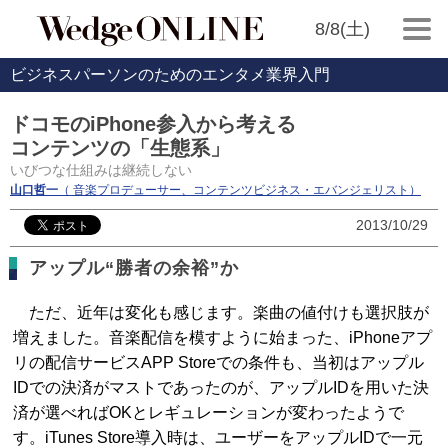
8/8(土)
ビジネスパーソンのためのエンタメ業界入門
ドコモのiPhone参入から考える
コンテンツの「生態系」
いびつな仕組みは継続しない
山口哲一
（ 音楽プロデューサー、コンテンツビジネス・エバンジェリスト）
2013/10/29
アップル“勝者の余裕”か
ただ、近年は変化も感じます。楽曲の値付けも選択肢が
増えました。音楽配信を模すように始まった、iPhoneアプ
リの配信サービスAPP Storeでの条件も、当初はアップル
IDでの決済がマストであったのが、アップルIDを用いた決
済が選べればOKとレギュレーションが変わったようで
す。iTunes Store導入時は、ユーザーをアップルIDで一元