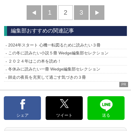
前
1
2
3
次
へ
へ
編集部おすすめの関連記事
2024年スタート 心機一転図るために読みたい３冊
この冬に読みたい小説５冊 Wedge編集部セレクション
２０２４年はこの本を読め！
冬休みに読みたい一冊 Wedge編集部セレクション
師走の夜長を充実して過ごす気づきの３冊
PR
シェア
ツイート
送る