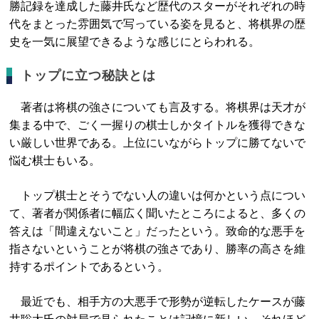
勝記録を達成した藤井氏など歴代のスターがそれぞれの時
代をまとった雰囲気で写っている姿を見ると、将棋界の歴
史を一気に展望できるような感じにとらわれる。
トップに立つ秘訣とは
著者は将棋の強さについても言及する。将棋界は天才が
集まる中で、ごく一握りの棋士しかタイトルを獲得できな
い厳しい世界である。上位にいながらトップに勝てないで
悩む棋士もいる。
トップ棋士とそうでない人の違いは何かという点につい
て、著者が関係者に幅広く聞いたところによると、多くの
答えは「間違えないこと」だったという。致命的な悪手を
指さないということが将棋の強さであり、勝率の高さを維
持するポイントであるという。
最近でも、相手方の大悪手で形勢が逆転したケースが藤