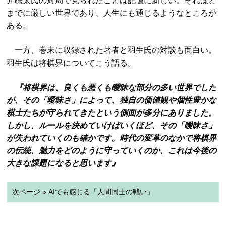
井聡太氏の対局で見られたことは記憶に新しい。それほど
までに厳しい世界であり、人生にも通じるようなところが
ある。
一方、巻末に収録された著者と羽生氏の対談も面白い。
羽生氏は将棋界についてこう語る。
『将棋界は、良くも悪くも曖昧な部分の多い世界でした
が、その「曖昧さ」によって、独自の価値観や個性豊かな
棋士たちが守られてきたという側面が多分にありました。
しかし、ルールを決めていけばいくほど、その「曖昧さ」
が失われていくのも確かです。時代の変革のなかで将棋界
の伝統、魅力をどのように守っていくのか、これは今後の
大きな課題になると思います』
次ページ » AIでも感じる「人間同士の戦い」