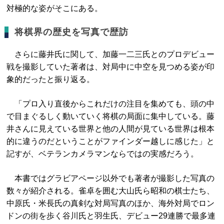
対極的な姿がそこにある。
将棋界の歴史を写真で歴訪
さらに藤井氏に関して、加藤一二三氏とのプロデビュー
戦を撮影していた著者は、対局中に中空を見つめる姿が印
象的だったと振り返る。
「プロ入り直後からこれだけの注目を集めても、頭の中
で目まぐるしく動いていく将棋の局面に集中している。藤
井さんに見えている世界と他の人間が見ている世界は根本
的に違うのだということがファインダー越しに感じた」と
記すが、ベテランカメラマンならではの実感だろう。
本書ではグラビアページ以外でも著者が撮影した写真の
数々が紹介される。雀卓を囲む大山氏ら昭和の棋士たち、
中原氏・米長氏の真剣な対局写真のほか、海外対局でロン
ドンの街を歩く谷川氏と羽生氏、デビュー29連勝で最多連