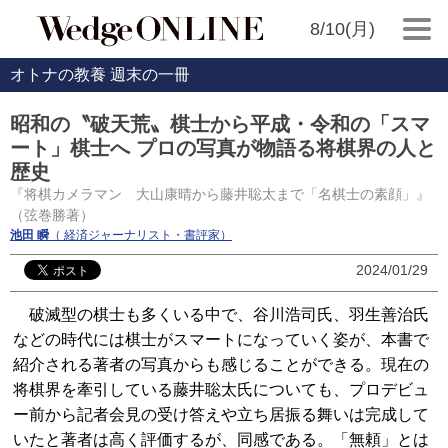
8/10(月)
オトナの教養 週末の一冊
昭和の〝破天荒〟棋士から平成・令和の「スマ
ート」棋士へ プロの写真が物語る将棋界の人と
歴史
『将棋カメラマン 大山康晴から藤井聡太まで「名棋士の素顔」』
（弦巻勝著）
池田 瞬
（ 経済ジャーナリスト・書評家）
2024/01/29
破滅型の棋士も多くいる中で、谷川浩司氏、羽生善治氏
などの時代には棋士がスマートになっていく姿が、本書で
紹介される著者の写真からも感じることができる。現在の
将棋界を牽引している藤井聡太氏についても、プロデビュ
ー前から記者会見の受け答えや立ち居振る舞いは完成して
いたと著者は高く評価するが、同感である。「無頼」とは