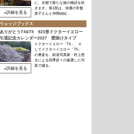
に、京都で新たな旅の物語を紡
ぎます。第1部は、俳優の常盤
»詳細を見る
貴子さんと仲間由紀…
ウェッジブックス
ありがとうT4&T5 923形ドクターイエロー
引退記念カレンダー2027 壁掛けタイプ
ドクターイエロー「T4」、そ
してドクターイエロー「T5」
の勇姿を、鉄道写真家・村上悠
太による四季折々の厳選した写
真で綴る。
»詳細を見る