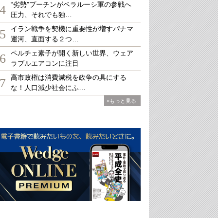
“劣勢”プーチンがベラルーシ軍の参戦へ
4
圧力、それでも独…
イラン戦争を契機に重要性が増すパナマ
5
運河、直面する２つ…
ペルチェ素子が開く新しい世界、ウェア
6
ラブルエアコンに注目
高市政権は消費減税を政争の具にする
7
な！人口減少社会にふ…
»もっと見る