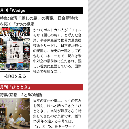
月刊「Wedge」
特集:台湾「麗しの島」の実像 日台新時代
を拓く「3つの視座」
かつてポルトガル人が「フォル
モサ（麗しの島）」と呼んだ台
湾。半導体産業で世界の最先端
技術をリードし、日本統治時代
の記憶も、歴史の一部として内
包している。一方で、現在は米
中対立の最前線に立たされ、難
しい現実に直面している。国際
社会で複雑な立…
»詳細を見る
月刊「ひととき」
特集:京都 2と5の物語
日本の文化や風土、人々の営み
を伝え、旅へと誘ってきた「ひ
ととき」。当誌が幾度となく特
集してきたのが京都です。創刊
25周年を迎える今号では、
〝2〟と〝5〟をキーワード