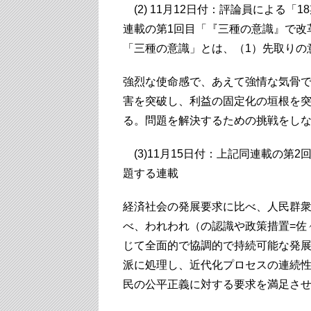
(2) 11月12日付：評論員による
連載の第1回目「『三種の意識』で改
「三種の意識」とは、（1）先取りの
強烈な使命感で、あえて強情な気骨
害を突破し、利益の固定化の垣根を
る。問題を解決するための挑戦をし
(3)11月15日付：上記同連載の第
題する連載
経済社会の発展要求に比べ、人民群
べ、われわれ（の認識や政策措置=佐
じて全面的で協調的で持続可能な発展
派に処理し、近代化プロセスの連続性
民の公平正義に対する要求を満足さ