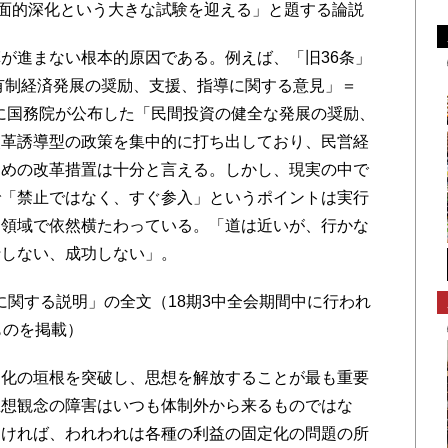
の全面的深化という大きな試験を迎える」と題する論説
が進まない根本的原因である。例えば、「旧36条」
公有制経済発展の奨励、支援、指導に関する意見」＝
年に国務院が公布した「民間投資の健全な発展の奨励、
改革誘導型の政策を集中的に打ち出しており、民営経
ための改革措置は十分と言える。しかし、現実の中で
で「禁止ではなく、すぐ参入」というポイントは実行
別領域で依然横たわっている。「道は近いが、行かな
行しない、成功しない」。
』に関する説明」の全文（18期3中全会期間中に行われ
ものを掲載）
定化の垣根を突破し、思想を解放することが最も重要
思想観念の障害はいつも体制外から来るものではな
なければ、われわれは各種の利益の固定化の問題の所