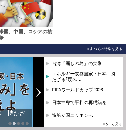
米国、中国、ロシアの核
争、…
»すべての特集を見る
台湾「麗しの島」の実像
エネルギー依存国家・日本 持
たざる｢弱み…
FIFAワールドカップ2026
日本主導で平和の再構築を
本 持たざ
造船立国ニッポンへ
»もっと見る