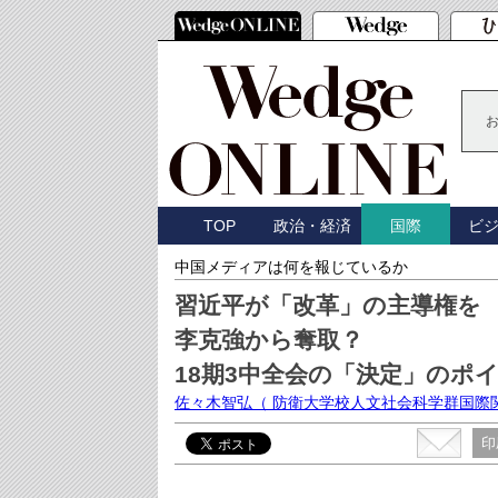
TOP
政治・経済
ビ
国際
中国メディアは何を報じているか
習近平が「改革」の主導権を
李克強から奪取？
18期3中全会の「決定」のポ
佐々木智弘
（ 防衛大学校人文社会科学群国際
印