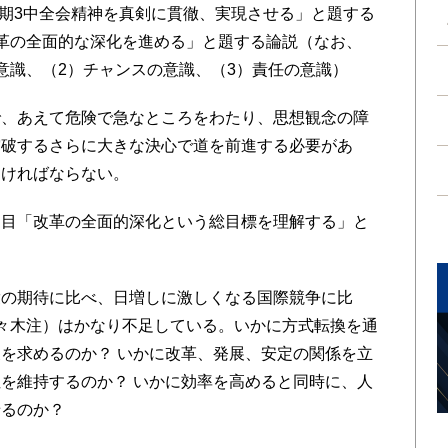
「18期3中全会精神を真剣に貫徹、実現させる」と題する
革の全面的な深化を進める」と題する論説（なお、
意識、（2）チャンスの意識、（3）責任の意識）
で、あえて危険で急なところをわたり、思想観念の障
突破するさらに大きな決心で道を前進する必要があ
なければならない。
2回目「改革の全面的深化という総目標を理解する」と
衆の期待に比べ、日増しに激しくなる国際競争に比
々木注）はかなり不足している。いかに方式転換を通
を求めるのか？ いかに改革、発展、安定の関係を立
を維持するのか？ いかに効率を高めると同時に、人
せるのか？