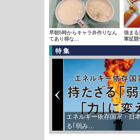
早朝5時からキャラ弁作りなん
強まる
てあり得な…
軍拡競
特集
エネルギー依存国家・日
る｢弱み…