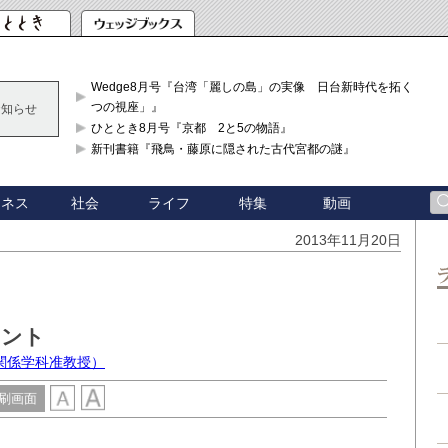
Wedge8月号『台湾「麗しの島」の実像 日台新時代を拓く「3
つの視座」』
お知らせ
ひととき8月号『京都 2と5の物語』
新刊書籍『飛鳥・藤原に隠された古代宮都の謎』
ジネス
社会
ライフ
特集
動画
2013年11月20日
イント
関係学科准教授）
刷画面