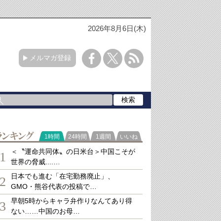
2026年8月6日(木)
メルマガ登録
ランキング
1時間
24時間
1週間
いいね
＜〝運命共同体〟の日米台＞中国こそが
1
世界の脅威....…
日本でも進む「在宅勤務廃止」、
2
GMO・熊谷代表の投稿で…
早朝5時からキャラ弁作りなんてあり得
3
ない……中国のお母…