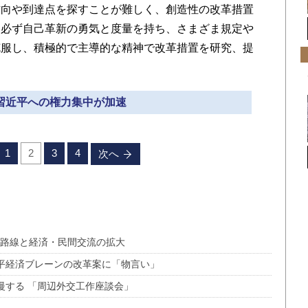
方向や到達点を探すことが難しく、創造性の改革措置
、必ず自己革新の勇気と度量を持ち、さまざま規定や
克服し、積極的で主導的な精神で改革措置を研究、提
 習近平への権力集中が加速
1
2
3
4
次へ
硬路線と経済・民間交流の拡大
近平経済ブレーンの改革案に「物言い」
慢する 「周辺外交工作座談会」