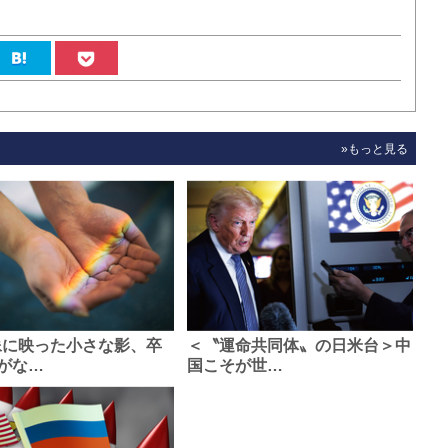
»もっと見る
像に映った小さな影、卒
＜〝運命共同体〟の日米台＞中
がな…
国こそが世…