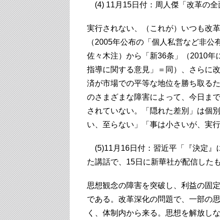
(4) 11月15日付：周人傑「改革
実行されない、（これが）いつも改革
（2005年公布の「個人私営など非
佐々木注）から「新36条」（2010
指導に関する意見」＝同）、さらに
済が市場での平等な地位を勝ち取る
のさまざまな障害によって、今日ま
されていない。「隠れた差別」は個
い、至らない」「事は小さいが、実
(5)11月16日付：習近平「『決定
た講話で、15日に新華社が配信した
思想観念の障害を突破し、利益の固
である。改革深化の問題で、一部の
く、体制内から来る。思想を解放し