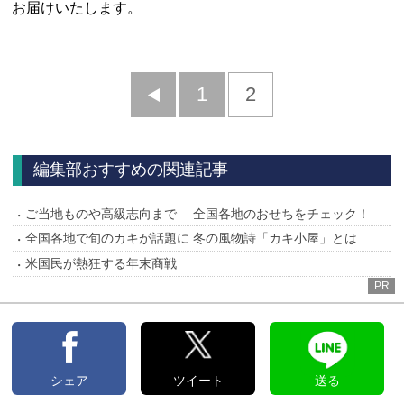
お届けいたします。
前
1
2
へ
編集部おすすめの関連記事
ご当地ものや高級志向まで 全国各地のおせちをチェック！
全国各地で旬のカキが話題に 冬の風物詩「カキ小屋」とは
米国民が熱狂する年末商戦
PR
シェア
ツイート
送る