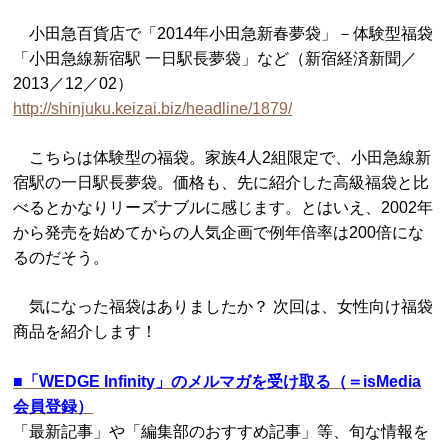
小田急百貨店で「2014年小田急新春夢袋」－体験型福袋
「小田急線新宿駅 一日駅長夢袋」など（新宿経済新聞／
2013／12／02）
http://shinjuku.keizai.biz/headline/1879/
こちらは体験型の福袋。家族4人2組限定で、小田急線新
宿駅の一日駅長夢袋。価格も、先に紹介した高級福袋と比
べるとかなりリーズナブルに感じます。とはいえ、2002年
から発売を始めてからの人気企画で例年倍率は200倍にな
るのだそう。
気になった福袋はありましたか？ 次回は、女性向け福袋
商品を紹介します！
■
「WEDGE Infinity」のメルマガを受け取る（＝isMedia
会員登録）
「最新記事」や「編集部のおすすめ記事」等、旬な情報を