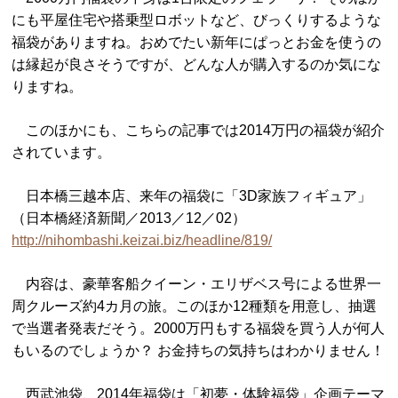
にも平屋住宅や搭乗型ロボットなど、びっくりするような
福袋がありますね。おめでたい新年にぱっとお金を使うの
は縁起が良さそうですが、どんな人が購入するのか気にな
りますね。
このほかにも、こちらの記事では2014万円の福袋が紹介
されています。
日本橋三越本店、来年の福袋に「3D家族フィギュア」
（日本橋経済新聞／2013／12／02）
http://nihombashi.keizai.biz/headline/819/
内容は、豪華客船クイーン・エリザベス号による世界一
周クルーズ約4カ月の旅。このほか12種類を用意し、抽選
で当選者発表だそう。2000万円もする福袋を買う人が何人
もいるのでしょうか？ お金持ちの気持ちはわかりません！
西武池袋、2014年福袋は「初夢・体験福袋」企画テーマ