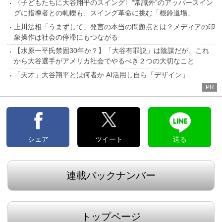
〈子どもたちに大谷翔平のスイング〉“常識外”のアッパースイン
グに指導者との軋轢も、スイング革命に挑む「根鈴道場」
上川法相「うまずして」発言の本当の問題点とは？メディアの印
象操作は社会の停滞にもつながる
【水原一平氏禁固30年か？】「大谷有罪説」は陰謀だが、これ
から大谷選手がアメリカ社会でやるべき２つの大切なこと
「天才」大谷翔平とは何者か AI活用し自ら「デザイン」
PR
シェア
ツイート
送る
連載バックナンバー
トップページ