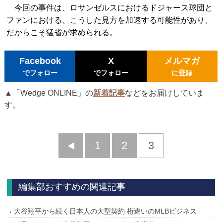
今回の事件は、ロサンゼルスにおけるドジャース球団と
ファンにおける、こうした見方を加速する可能性があり、
だからこそ猛省が求められる。
Facebook
X
メルマガ
でフォロー
でフォロー
に登録
▲「Wedge ONLINE」の
新着記事
などをお届けしていま
す。
前
1
2
3
へ
編集部おすすめの関連記事
大谷翔平から続く日本人の大型契約 桁違いのMLBビジネス