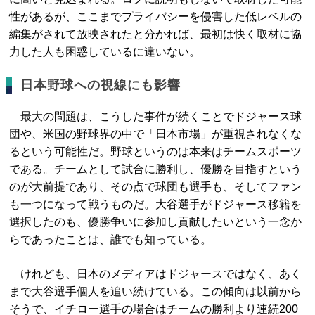
性があるが、ここまでプライバシーを侵害した低レベルの
編集がされて放映されたと分かれば、最初は快く取材に協
力した人も困惑しているに違いない。
日本野球への視線にも影響
最大の問題は、こうした事件が続くことでドジャース球
団や、米国の野球界の中で「日本市場」が重視されなくな
るという可能性だ。野球というのは本来はチームスポーツ
である。チームとして試合に勝利し、優勝を目指すという
のが大前提であり、その点で球団も選手も、そしてファン
も一つになって戦うものだ。大谷選手がドジャース移籍を
選択したのも、優勝争いに参加し貢献したいという一念か
らであったことは、誰でも知っている。
けれども、日本のメディアはドジャースではなく、あく
まで大谷選手個人を追い続けている。この傾向は以前から
そうで、イチロー選手の場合はチームの勝利より連続200