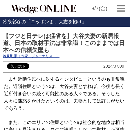
8/7(金)
冷泉彰彦の「ニッポンよ、大志を抱け」
【フジと日テレは猛省を】大谷夫妻の新居報
道、日本の取材手法は非常識！このままでは日
本への信頼失墜も
冷泉彰彦
（ 作家・ジャーナリスト）
2024/07/09
また近隣住民へに対するインタビューというのも非常識
だ。近隣住民というのは、大谷夫妻とすれば、今後も長く
近所付き合いの続く可能性のある人々である。そうした
人々に迷惑をかけたというのは、夫妻としては許しがたい
であろう。
また、このエリアの住民というのは社会的な地位は相当
に高いと見込まれる。ロクに説明もしないで取材した可能