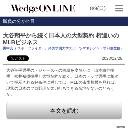
8/9(日)
勝負の分かれ目
大谷翔平から続く日本人の大型契約 桁違いの
MLBビジネス
田中充
（ スポーツライター、尚美学園大学スポーツマネジメント学部准教授）
2023/12/25
大谷翔平選手のドジャースへの移籍を皮切りに、山本由伸投
手、松井裕樹投手と大型契約が続く。日本のトップ選手に相次
いで提示される好条件に対しては、MLBの市場規模を見れば、
現状の日本のプロ野球が太刀打ちできる余地がないのだろう
か。
本文を読む