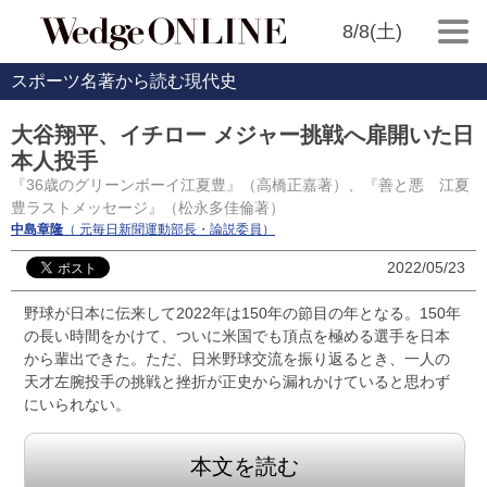
8/8(土)
スポーツ名著から読む現代史
大谷翔平、イチロー メジャー挑戦へ扉開いた日
本人投手
『36歳のグリーンボーイ江夏豊』（高橋正嘉著）、『善と悪 江夏
豊ラストメッセージ』（松永多佳倫著）
中島章隆
（ 元毎日新聞運動部長・論説委員）
2022/05/23
野球が日本に伝来して2022年は150年の節目の年となる。150年
の長い時間をかけて、ついに米国でも頂点を極める選手を日本
から輩出できた。ただ、日米野球交流を振り返るとき、一人の
天才左腕投手の挑戦と挫折が正史から漏れかけていると思わず
にいられない。
本文を読む