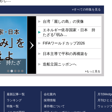
もし…
»すべての特集を見る
台湾「麗しの島」の実像
エネルギー依存国家・日本 持
たざる｢弱み…
FIFAワールドカップ2026
日本主導で平和の再構築を
本 持たざ
造船立国ニッポンへ
»もっと見る
最新記事一覧
会社案内
月刊Wedg
ランキング
採用情報
月刊ひと
特集一覧
著作権について
ウェッジ