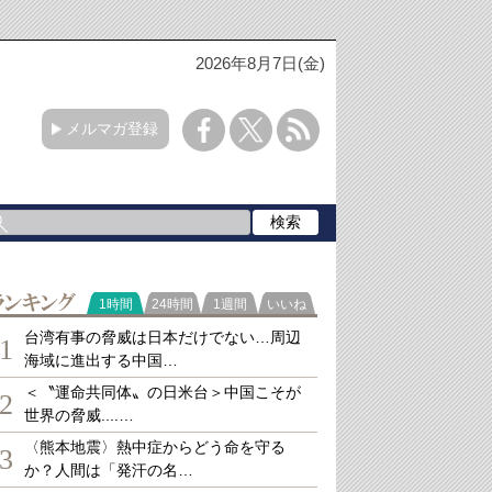
2026年8月7日(金)
メルマガ登録
ランキング
1時間
24時間
1週間
いいね
台湾有事の脅威は日本だけでない…周辺
1
海域に進出する中国…
＜〝運命共同体〟の日米台＞中国こそが
2
世界の脅威....…
〈熊本地震〉熱中症からどう命を守る
3
か？人間は「発汗の名…