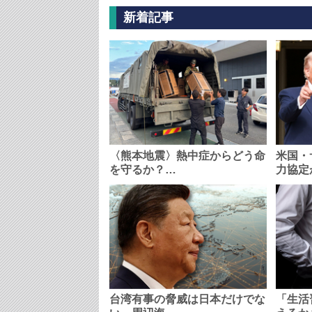
新着記事
〈熊本地震〉熱中症からどう命
米国・
を守るか？…
力協定
台湾有事の脅威は日本だけでな
「生活