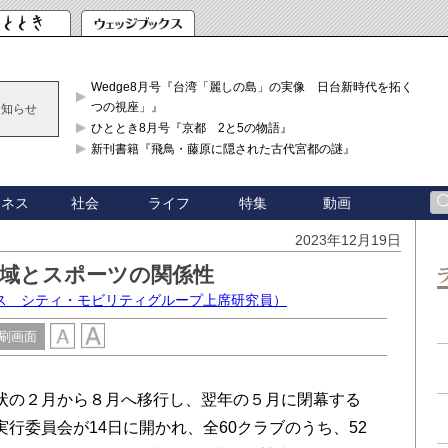
Wedge8月号『台湾「麗しの島」の実像 日台新時代を拓く「3
つの視座」』
お知らせ
ひととき8月号『京都 2と5の物語』
新刊書籍『飛鳥・藤原に隠された古代宮都の謎』
ジネス
社会
ライフ
特集
動画
2023年12月19日
地域とスポーツの関係性
ラス シティ・モビリティグループ上席研究員）
刷画面
状の２月から８月へ移行し、翌年の５月に閉幕する
行委員会が14日に開かれ、全60クラブのうち、52