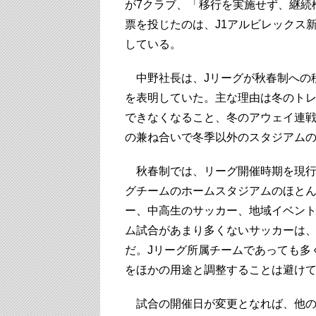
が7クラブ、「移行を実施せず、継続
票を投じたのは、J1アルビレックス
している。
中野社長は、Jリーグが秋春制への移
を表明していた。主な理由は冬のト
できなくなること、冬のアウェイ連
の兼ね合いで冬季以外のスタジアム
秋春制では、リーグ開催時期を現行の
グチームのホームスタジアムのほと
ー、中高生のサッカー、地域イベン
ム試合があまり多くないサッカーは
だ。Jリーグ所属チームであっても多
をほかの用途と調整することは避け
試合の開催日が変更となれば、他の