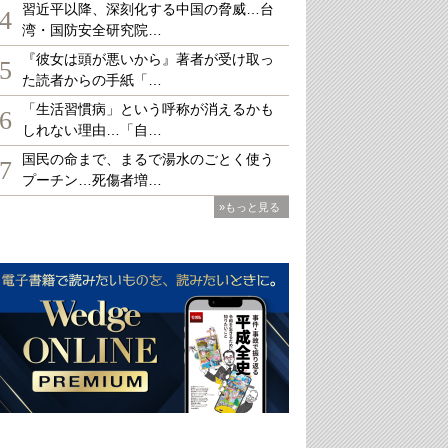
習近平以降、深刻化する中国の脅威…台
4
湾・国防安全研究院…
『彼女は頭が悪いから』著者が受け取っ
5
た読者からの手紙「…
「生活習慣病」という呼称が消えるかも
6
しれない理由…「自…
国民の命まで、まるで湯水のごとく使う
7
プーチン…死傷者増…
»もっと見る