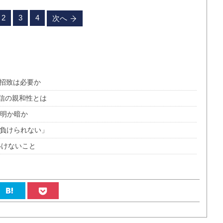
2
3
4
次へ
輪招致は必要か
信の親和性とは
、明か暗か
「負けられない」
いけないこと