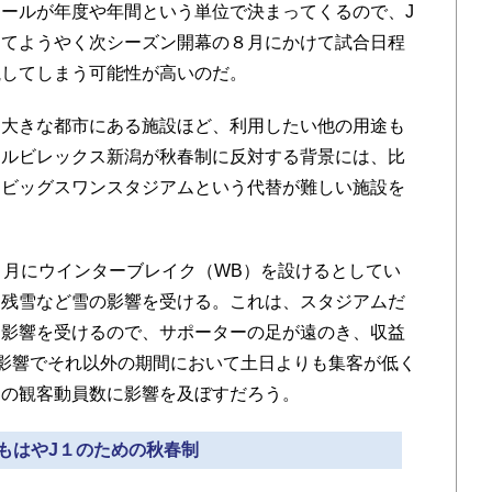
ールが年度や年間という単位で決まってくるので、J
ってようやく次シーズン開幕の８月にかけて試合日程
航してしまう可能性が高いのだ。
大きな都市にある施設ほど、利用したい他の用途も
アルビレックス新潟が秋春制に反対する背景には、比
カビッグスワンスタジアムという代替が難しい施設を
月にウインターブレイク（WB）を設けるとしてい
も残雪など雪の影響を受ける。これは、スタジアムだ
も影響を受けるので、サポーターの足が遠のき、収益
影響でそれ以外の期間において土日よりも集客が低く
間の観客動員数に影響を及ぼすだろう。
 もはやJ１のための秋春制