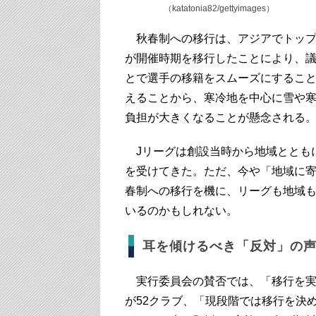
（katatonia82/gettyimages）
秋春制への移行は、アジアでトップチ
が開催時期を移行したことにより、
とで選手の移籍をスムーズにするこ
えることから、寒冷地を中心に雪や
負担が大きくなることが懸念される
Jリーグは創設当時から地域ととも
を受けてきた。ただ、今や「地域に
春制への移行を機に、リーグも地域
いるのかもしれない。
耳を傾けるべき「反対」の
実行委員会の賛否では、「移行を実
が52クラブ、「現段階では移行を決