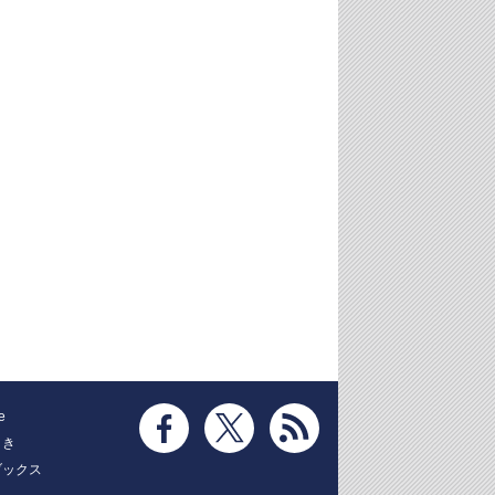
e
とき
ブックス