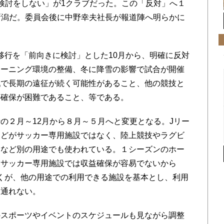
検討をしない」が1クラブだった。この「反対」へ１
新潟だ。委員会後に中野幸夫社長が報道陣へ明らかに
行を「前向きに検討」とした10月から、明確に反対
レーニング環境の整備、冬に降雪の影響で試合が開催
戦で長期の遠征が続く可能性があること、他の競技と
の確保が困難であること、等である。
２月～12月から８月～５月へと変更となる。Jリー
んどがサッカー専用施設ではなく、陸上競技やラグビ
トなど別の用途でも使われている。１シーズンのホー
、サッカー専用施設では収益確保が容易でないから
くが、他の用途での利用できる施設を基本とし、利用
て通れない。
スポーツやイベントのスケジュールも見ながら調整