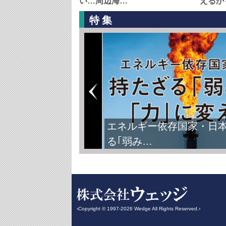
い…周辺海…
えるか
特集
エネルギー依存国家・日
る｢弱み…
‹Copyright © 1997-2026 Wedge All Rights Reserved.›