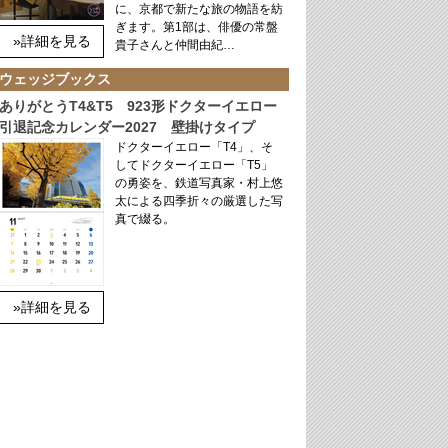
に、京都で新たな旅の物語を紡
ぎます。第1部は、俳優の常盤
»詳細を見る
貴子さんと仲間由紀…
ウェッジブックス
ありがとうT4&T5 923形ドクターイエロー
引退記念カレンダー2027 壁掛けタイプ
ドクターイエロー「T4」、そ
してドクターイエロー「T5」
の勇姿を、鉄道写真家・村上悠
太による四季折々の厳選した写
真で綴る。
»詳細を見る