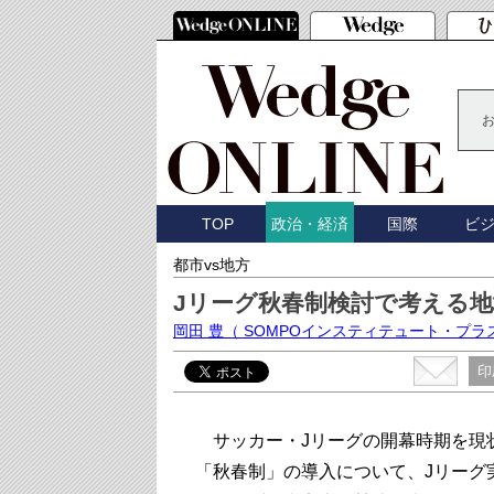
TOP
国際
ビ
政治・経済
都市vs地方
Jリーグ秋春制検討で考える
岡田 豊
（ SOMPOインスティテュート・プ
印
サッカー・Jリーグの開幕時期を現
「秋春制」の導入について、Jリーグ実