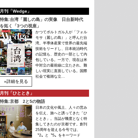
月刊「Wedge」
特集:台湾「麗しの島」の実像 日台新時代
を拓く「3つの視座」
かつてポルトガル人が「フォル
モサ（麗しの島）」と呼んだ台
湾。半導体産業で世界の最先端
技術をリードし、日本統治時代
の記憶も、歴史の一部として内
包している。一方で、現在は米
中対立の最前線に立たされ、難
しい現実に直面している。国際
社会で複雑な立…
»詳細を見る
月刊「ひととき」
特集:京都 2と5の物語
日本の文化や風土、人々の営み
を伝え、旅へと誘ってきた「ひ
ととき」。当誌が幾度となく特
集してきたのが京都です。創刊
25周年を迎える今号では、
〝2〟と〝5〟をキーワード