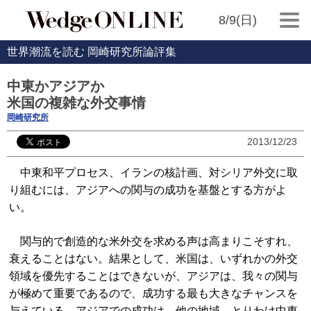
8/9(日)
世界潮流を読む 岡崎研究所論評集
中東かアジアか
米国の複雑な外交事情
岡崎研究所
2013/12/23
中東和平プロセス、イランの核計画、対シリア外交に取
り組むには、アジアへの関与の成功を基盤とする方がよ
い。
関与的で創造的な米外交を求める声は高まりこそすれ、
衰えることはない。結果として、米国は、いずれかの外交
領域を優先することはできないが、アジアは、我々の関与
が極めて重要であるので、成功する最も大きなチャンスを
与えている。アジアでの成功は、他の地域、とりわけ中東