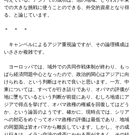
での大きな挑戦に使うことのできる、外交的資産となり得
る、と論じています。
＊ ＊ ＊
キャンベルによるアジア重視論ですが、その論理構成は
いささか複雑です。
ヨーロッパでは、域外での共同作戦体制が終わり、もっ
ぱら経済問題中心となったので、政治的関心はアジアに向
けられる、という判断はそれで良いと思います。一方、中
東については、すべてが行き詰りであり、オバマの評価が
地に墜ちているという判断が前提にあり、むしろ地道にア
ジアで得点を挙げて、オバマ政権の権威を回復してはどう
か、という論旨のようです。確かに、現時点では、シリア
への対応をめぐってオバマ政権の評価は最低であり、地域
の同盟国は皆オバマから離反しています。しかし、その成
り行きは、イラン交渉の成否にかかる面が大きく、その結