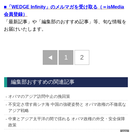
■
「WEDGE Infinity」のメルマガを受け取る（＝isMedia
会員登録）
「最新記事」や「編集部のおすすめ記事」等、旬な情報を
お届けいたします。
前
1
2
へ
編集部おすすめの関連記事
オバマのアジア訪問中止の挽回策
不安定さ増す南シナ海 中国の強硬姿勢と オバマ政権の不徹底な
アジア戦略
中東とアジア太平洋の間で揺れる オバマ政権の外交・安全保障
政策