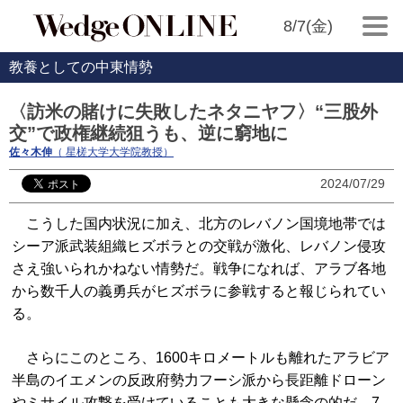
8/7(金)
教養としての中東情勢
〈訪米の賭けに失敗したネタニヤフ〉“三股外
交”で政権継続狙うも、逆に窮地に
佐々木伸
（ 星槎大学大学院教授）
2024/07/29
こうした国内状況に加え、北方のレバノン国境地帯では
シーア派武装組織ヒズボラとの交戦が激化、レバノン侵攻
さえ強いられかねない情勢だ。戦争になれば、アラブ各地
から数千人の義勇兵がヒズボラに参戦すると報じられてい
る。
さらにこのところ、1600キロメートルも離れたアラビア
半島のイエメンの反政府勢力フーシ派から長距離ドローン
やミサイル攻撃を受けていることも大きな懸念の的だ。7