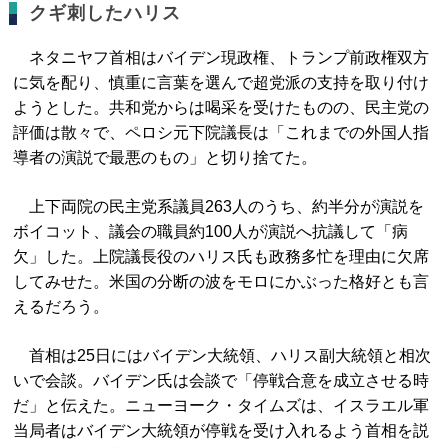
クギ刺したハリス
ネタニヤフ首相はバイデン現政権、トランプ前政権双方
に気を配り、慎重に言葉を選んで超党派の支持を取り付け
ようとした。共和党からは喝采を受けたものの、民主党の
評価は散々で、ペロシ元下院議長は「これまでの外国人指
導者の演説で最悪のもの」と切り捨てた。
上下両院の民主党系議員263人のうち、約半分が演説を
ボイコット、議会の職員約100人が演説へ抗議して「病
欠」した。上院議長役のハリス氏も政務多忙を理由に欠席
してみせた。米国の分断の波をモロにかぶった格好とも言
えるだろう。
首相は25日にはバイデン大統領、ハリス副大統領と相次
いで会談。バイデン氏は会談で「停戦合意を成立させる時
だ」と伝えた。ニューヨーク・タイムズは、イスラエル軍
当局者はバイデン大統領が停戦を受け入れるよう首相を説