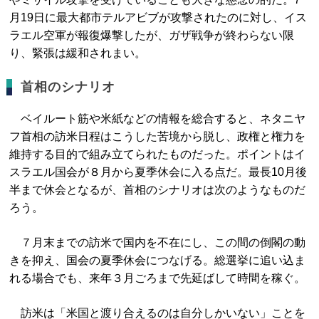
月19日に最大都市テルアビブが攻撃されたのに対し、イス
ラエル空軍が報復爆撃したが、ガザ戦争が終わらない限
り、緊張は緩和されまい。
首相のシナリオ
ベイルート筋や米紙などの情報を総合すると、ネタニヤ
フ首相の訪米日程はこうした苦境から脱し、政権と権力を
維持する目的で組み立てられたものだった。ポイントはイ
スラエル国会が８月から夏季休会に入る点だ。最長10月後
半まで休会となるが、首相のシナリオは次のようなものだ
ろう。
７月末までの訪米で国内を不在にし、この間の倒閣の動
きを抑え、国会の夏季休会につなげる。総選挙に追い込ま
れる場合でも、来年３月ごろまで先延ばして時間を稼ぐ。
訪米は「米国と渡り合えるのは自分しかいない」ことを