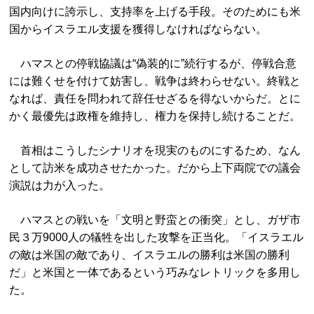
国内向けに誇示し、支持率を上げる手段。そのためにも米
国からイスラエル支援を獲得しなければならない。
ハマスとの停戦協議は“偽装的に”続行するが、停戦合意
には難くせを付けて妨害し、戦争は終わらせない。終戦と
なれば、責任を問われて辞任せざるを得ないからだ。とに
かく最優先は政権を維持し、権力を保持し続けることだ。
首相はこうしたシナリオを現実のものにするため、なん
として訪米を成功させたかった。だから上下両院での議会
演説は力が入った。
ハマスとの戦いを「文明と野蛮との衝突」とし、ガザ市
民３万9000人の犠牲を出した攻撃を正当化。「イスラエル
の敵は米国の敵であり、イスラエルの勝利は米国の勝利
だ」と米国と一体であるという巧みなレトリックを多用し
た。