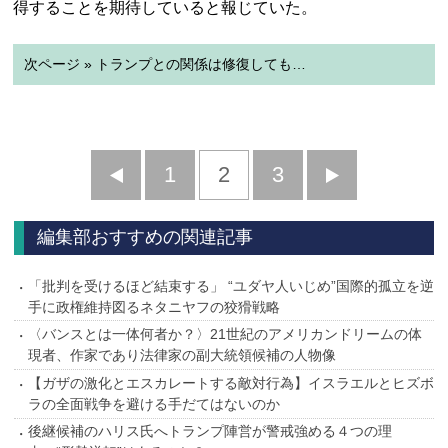
得することを期待していると報じていた。
次ページ » トランプとの関係は修復しても…
前
1
2
3
次
へ
へ
編集部おすすめの関連記事
「批判を受けるほど結束する」 “ユダヤ人いじめ”国際的孤立を逆
手に政権維持図るネタニヤフの狡猾戦略
〈バンスとは一体何者か？〉21世紀のアメリカンドリームの体
現者、作家であり法律家の副大統領候補の人物像
【ガザの激化とエスカレートする敵対行為】イスラエルとヒズボ
ラの全面戦争を避ける手だてはないのか
後継候補のハリス氏へトランプ陣営が警戒強める４つの理