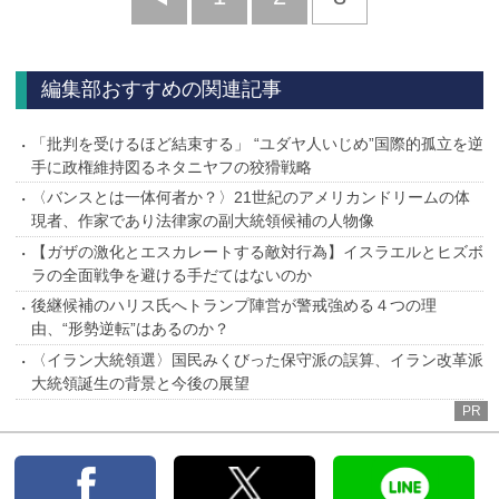
へ
編集部おすすめの関連記事
「批判を受けるほど結束する」 “ユダヤ人いじめ”国際的孤立を逆
手に政権維持図るネタニヤフの狡猾戦略
〈バンスとは一体何者か？〉21世紀のアメリカンドリームの体
現者、作家であり法律家の副大統領候補の人物像
【ガザの激化とエスカレートする敵対行為】イスラエルとヒズボ
ラの全面戦争を避ける手だてはないのか
後継候補のハリス氏へトランプ陣営が警戒強める４つの理
由、“形勢逆転”はあるのか？
〈イラン大統領選〉国民みくびった保守派の誤算、イラン改革派
大統領誕生の背景と今後の展望
PR