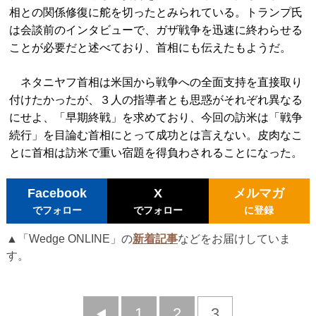
相との関係修復に舵を切ったとみられている。トランプ氏
は会談前のインタビューで、ガザ戦争を迅速に終わらせる
ことが必要だと述べており、首相にも伝えたもようだ。
ネタニヤフ首相は米国から戦争への全面支持を直接取り
付けたかったが、３人の指導者とも思惑がそれぞれ異なる
にせよ、「早期終戦」を求めており、今回の訪米は「戦争
続行」を目論む首相にとって成功とは言えない。皮肉なこ
とに首相は訪米で重い宿題を得負わされることになった。
Facebook
X
メルマガ
でフォロー
でフォロー
に登録
▲「Wedge ONLINE」の
新着記事
などをお届けしていま
す。
前
1
2
3