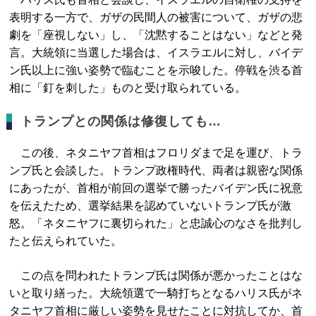
表明する一方で、ガザの民間人の被害について、ガザの悲
劇を「座視しない」し、「沈黙することはない」などと発
言。大統領に当選した場合は、イスラエルに対し、バイデ
ン氏以上に強い姿勢で臨むことを示唆した。停戦を渋る首
相に「釘を刺した」ものと受け取られている。
トランプとの関係は修復しても…
この後、ネタニヤフ首相はフロリダまで足を運び、トラ
ンプ氏と会談した。トランプ政権時代、両者は親密な関係
にあったが、首相が前回の選挙で勝ったバイデン氏に祝意
を伝えたため、選挙結果を認めていないトランプ氏が激
怒。「ネタニヤフに裏切られた」と忠誠心のなさを批判し
たと伝えられていた。
この点を問われたトランプ氏は関係が悪かったことはな
いと取り繕った。大統領選で一騎打ちとなるハリス氏がネ
タニヤフ首相に厳しい姿勢を見せたことに対抗してか、首