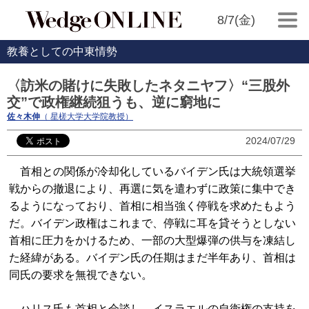
8/7(金)
教養としての中東情勢
〈訪米の賭けに失敗したネタニヤフ〉“三股外
交”で政権継続狙うも、逆に窮地に
佐々木伸
（ 星槎大学大学院教授）
2024/07/29
首相との関係が冷却化しているバイデン氏は大統領選挙
戦からの撤退により、再選に気を遣わずに政策に集中でき
るようになっており、首相に相当強く停戦を求めたもよう
だ。バイデン政権はこれまで、停戦に耳を貸そうとしない
首相に圧力をかけるため、一部の大型爆弾の供与を凍結し
た経緯がある。バイデン氏の任期はまだ半年あり、首相は
同氏の要求を無視できない。
ハリス氏も首相と会談し、イスラエルの自衛権の支持を