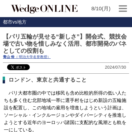
8/10(月)
都市vs地方
【パリ五輪が見せる“新しさ”】開会式、競技会
場で古い物を惜しみなく活用、都市開発のバネ
としての役割も
青山 佾
（ 明治大学名誉教授）
2024/07/30
ロンドン、東京と共通すること
パリ大都市圏の中では移民も含め比較的所得の低い人た
ちも多く住む北部地域一帯に選手村をはじめ新設の五輪施
設を配置し、この地域の雇用を増進しようという計画は、
ソーシャル・インクルージョンやダイバーシティを推進し
ようとする近年のヨーロッパ諸国に支配的な風潮とも軌を
一にしている。