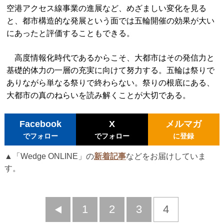
空港アクセス線事業の進展など、めざましい変化を見る
と、都市構造的な発展という面では五輪開催の効果が大い
にあったと評価することもできる。
高度情報化時代であるからこそ、大都市はその発信力と
基礎的体力の一層の充実に向けて努力する。五輪は祭りで
ありながら単なる祭りで終わらない。祭りの根底にある、
大都市の真のねらいを読み解くことが大切である。
Facebook
X
メルマガ
でフォロー
でフォロー
に登録
▲「Wedge ONLINE」の
新着記事
などをお届けしていま
す。
前
1
2
3
4