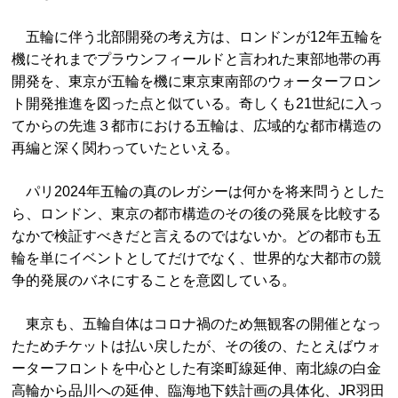
五輪に伴う北部開発の考え方は、ロンドンが12年五輪を
機にそれまでプラウンフィールドと言われた東部地帯の再
開発を、東京が五輪を機に東京東南部のウォーターフロン
ト開発推進を図った点と似ている。奇しくも21世紀に入っ
てからの先進３都市における五輪は、広域的な都市構造の
再編と深く関わっていたといえる。
パリ2024年五輪の真のレガシーは何かを将来問うとした
ら、ロンドン、東京の都市構造のその後の発展を比較する
なかで検証すべきだと言えるのではないか。どの都市も五
輪を単にイベントとしてだけでなく、世界的な大都市の競
争的発展のバネにすることを意図している。
東京も、五輪自体はコロナ禍のため無観客の開催となっ
たためチケットは払い戻したが、その後の、たとえばウォ
ーターフロントを中心とした有楽町線延伸、南北線の白金
高輪から品川への延伸、臨海地下鉄計画の具体化、JR羽田