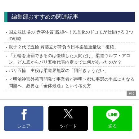
へ
編集部おすすめの関連記事
国立競技場の“赤字体質”脱却へ！民営化のドコモが仕掛ける３つ
の戦略
親子２代で五輪 斉藤立が背負う日本柔道重量級「復権」
「五輪を連覇できるのは優勝した人間だけ」柔道ウルフ・アロ
ン、どん底からパリ五輪代表内定までに何があったのか？
パリ五輪、主役は柔道界無双の「阿部きょうだい」
＜明治神宮外苑再開発で事業者が声明＞都知事選の争点にもなる
問題へ、必要な「全体最適」という考え方
PR
シェア
ツイート
送る