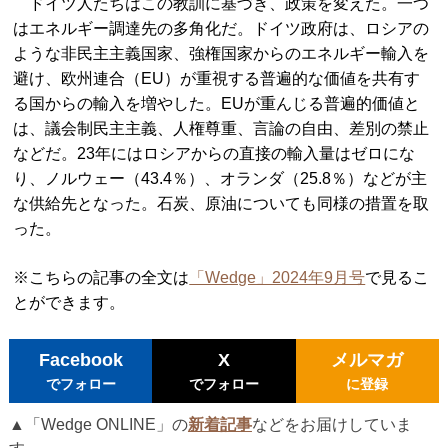
ドイツ人たちはこの教訓に基づき、政策を変えた。一つ
はエネルギー調達先の多角化だ。ドイツ政府は、ロシアの
ような非民主主義国家、強権国家からのエネルギー輸入を
避け、欧州連合（EU）が重視する普遍的な価値を共有す
る国からの輸入を増やした。EUが重んじる普遍的価値と
は、議会制民主主義、人権尊重、言論の自由、差別の禁止
などだ。23年にはロシアからの直接の輸入量はゼロにな
り、ノルウェー（43.4％）、オランダ（25.8％）などが主
な供給先となった。石炭、原油についても同様の措置を取
った。
※こちらの記事の全文は
「Wedge」2024年9月号
で見るこ
とができます。
Facebook
X
メルマガ
でフォロー
でフォロー
に登録
▲「Wedge ONLINE」の
新着記事
などをお届けしていま