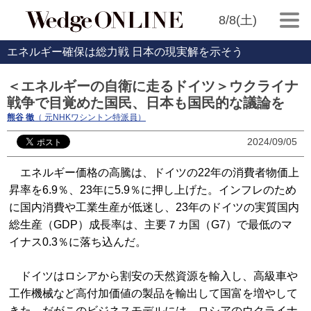
8/8(土)
エネルギー確保は総力戦 日本の現実解を示そう
＜エネルギーの自衛に走るドイツ＞ウクライナ
戦争で目覚めた国民、日本も国民的な議論を
熊谷 徹
（ 元NHKワシントン特派員）
2024/09/05
エネルギー価格の高騰は、ドイツの22年の消費者物価上
昇率を6.9％、23年に5.9％に押し上げた。インフレのため
に国内消費や工業生産が低迷し、23年のドイツの実質国内
総生産（GDP）成長率は、主要７カ国（G7）で最低のマ
イナス0.3％に落ち込んだ。
ドイツはロシアから割安の天然資源を輸入し、高級車や
工作機械など高付加価値の製品を輸出して国富を増やして
きた。だがこのビジネスモデルには、ロシアのウクライナ