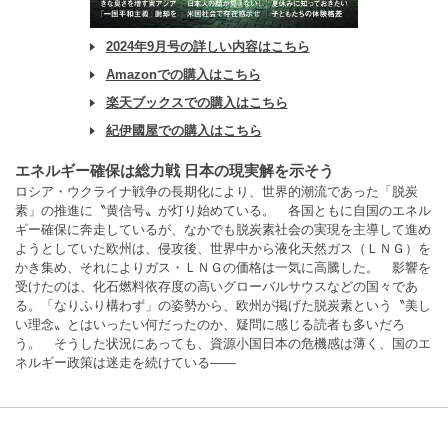
2024年9月号の詳しい内容はこちら
Amazonでの購入はこちら
楽天ブックスでの購入はこちら
紀伊國屋での購入はこちら
エネルギー確保は総力戦 日本の現実解を示そう
ロシア・ウクライナ戦争の長期化により、世界的潮流であった「脱炭
素」の推進に〝黄信号〟が灯り始めている。 各国ともに自国のエネル
ギー確保に奔走しているが、なかでも脱炭素社会の実現を主導して進め
ようとしていた欧州は、侵攻後、世界中から液化天然ガス（ＬＮＧ）を
かき集め、それによりガス・ＬＮＧの価格は一気に高騰した。 影響を
受けたのは、化石燃料依存度の高いグローバルサウスなどの国々であ
る。「なりふり構わず」の姿勢から、欧州が掲げた脱炭素という〝美し
い理念〟とはいったい何だったのか、疑問に感じる読者も多いだろ
う。 そうした状況にあっても、資源小国日本の危機感は薄く、国のエ
ネルギー政策は迷走を続けている――