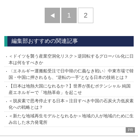
前
1
2
へ
編集部おすすめの関連記事
＜ドイツを襲う産業空洞化リスク＞逆回転するグローバル化に日
本は何をすべきか
〈エネルギー運搬船受注で日中韓の仁義なき戦い〉中東市場で韓
国・中国に押されるも、“逆転の一手”となる日本の技術とは？
【日本は地熱大国になれるか？】世界が羨むポテンシャル 純国
産エネルギーで「地熱革命」を起こせ
＜脱炭素で思考停止する日本＞注目すべき中国の石炭火力低炭素
化への戦略とは？
＜新たな地域再生モデルとなれるか＞地域の人が地域のために生
み出した水力発電所
PR