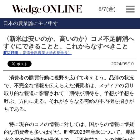
8/7(金)
日本の農業論にモノ申す
〈新米は安いのか、高いのか〉コメ不足解消へ
すぐにできることと、これからなすべきこと
渡辺好明
（ 新潟食料農業大学名誉学長）
2024/09/10
消費者の購買行動に視野を広げて考えよう。品薄の状況
で、不完全な情報を伝えらえた消費者は、メディアの切り
取り的な報道に影響されて「期待が期待を、予想が予想を
呼ぶ」方向に走る。それがさらなる需給の不均衡を招きが
ちである。
特に現在のコメの情報に対しては、国からの情報に懐疑
的な消費者も多いはずだ。昨年2023年産米について、農林
水産省の作況調査が最後まで、「平年並み」との判断が変