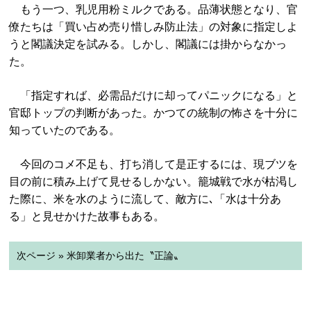
もう一つ、乳児用粉ミルクである。品薄状態となり、官
僚たちは「買い占め売り惜しみ防止法」の対象に指定しよ
うと閣議決定を試みる。しかし、閣議には掛からなかっ
た。
「指定すれば、必需品だけに却ってパニックになる」と
官邸トップの判断があった。かつての統制の怖さを十分に
知っていたのである。
今回のコメ不足も、打ち消して是正するには、現ブツを
目の前に積み上げて見せるしかない。籠城戦で水が枯渇し
た際に、米を水のように流して、敵方に､「水は十分あ
る」と見せかけた故事もある。
次ページ » 米卸業者から出た〝正論〟