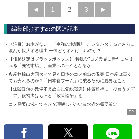
前
1
2
3
次
へ
へ
編集部おすすめの関連記事
〈注目〉お米がない！「令和の米騒動」、ジタバタするとさらに
混乱が拡大する理由 一体どうすればいいのか？
【価格決定はブラックボックス】“特殊な”コメ業界に新たに生ま
れる「先物市場」、産業への一石となるか
農産物輸出大国タイで見た日本のコメ輸出の現実 日本産は高く
ても売れるのか？「日本食ブーム」に乗るために必要なこと
【派閥政治の残像消えぬ自民党総裁選】体質維持に一役買うメデ
ィア、候補者はもっと「政策論争」を
コメ需要は減ってるか？理解しがたい農水省の需要策定
PR