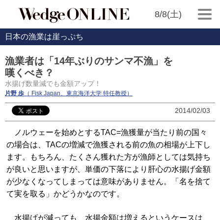
8/8(土)
日本の漁業は崖っぷち
漁業者は「14年ぶりのサンマ不漁」を
嘆くべき？
水揚げ数量減でも金額アップ！
片野 歩
（ Fisk Japan、東京海洋大学 特任教授）
2014/02/03
ノルウェーを始めとするTAC=漁獲量が当たり前の国々
の場合は、TACの増減で漁獲される前の魚の相場が上下し
ます。もちろん、たくさん獲れた方が漁師としては気持ち
が良いと思いますが、単価の下落により肝心の水揚げ金額
が少なくなってしまっては意味がありません。「名を捨て
て実を取る」かどうかなのです。
水揚げが減っても、水揚金額は増えるというケースは、