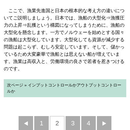
ここで、漁業先進国と日本の根本的な考え方の違いにつ
いてご説明しましょう。日本では、漁船の大型化⇒漁獲圧
力の上昇⇒乱獲という構図になってしまうために、漁船の
大型化を懸念します。一方でノルウェーを始めとする国々
の漁船は大型化しています。大型化しても資源が減少する
問題は起こらず、むしろ安定しています。そして、儲かっ
ているため大変豪華で漁船とは思えない船が増えていま
す。漁業は高収入と、労働環境の良さで若者を惹きつける
のです。
次ページ » インプットコントロールかアウトプットコントロー
ルか
前
1
2
3
4
次