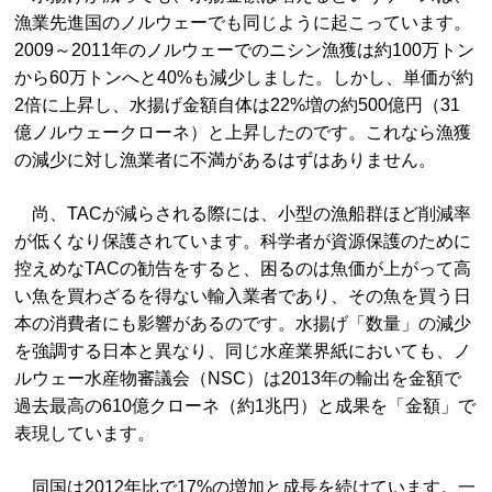
漁業先進国のノルウェーでも同じように起こっています。
2009～2011年のノルウェーでのニシン漁獲は約100万トン
から60万トンへと40%も減少しました。しかし、単価が約
2倍に上昇し、水揚げ金額自体は22%増の約500億円（31
億ノルウェークローネ）と上昇したのです。これなら漁獲
の減少に対し漁業者に不満があるはずはありません。
尚、TACが減らされる際には、小型の漁船群ほど削減率
が低くなり保護されています。科学者が資源保護のために
控えめなTACの勧告をすると、困るのは魚価が上がって高
い魚を買わざるを得ない輸入業者であり、その魚を買う日
本の消費者にも影響があるのです。水揚げ「数量」の減少
を強調する日本と異なり、同じ水産業界紙においても、ノ
ルウェー水産物審議会（NSC）は2013年の輸出を金額で
過去最高の610億クローネ（約1兆円）と成果を「金額」で
表現しています。
同国は2012年比で17%の増加と成長を続けています。一