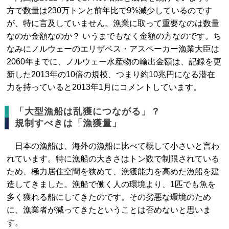
方で数量は230万トンと前年比で9%減少しているのです
が、特に言及していません。漁業に取って重要なのは数量
なのか金額なのか？ いうまでもなく金額の方なのです。ち
なみにノルウェーのエリザベス・アスペーカー漁業大臣は
2060年までに、ノルウェー水産物の輸出金額は、記録を更
新した2013年の10倍の規模、つまり約10兆円になる潜在
力を持っていると2013年1月にコメントしています。
「大型漁船は乱獲につながる」？
規制すべきは「漁獲量」
日本の漁船は、海外の漁船に比べて概して小さいと言わ
れています。特に漁船の大きさはトン数で制限されている
ため、極力居住空間を狭めて、漁獲能力を高めた漁船を建
造してきました。漁船で働く人の環境より、1匹でも魚を
多く獲れる船にしてきたのです。その劣悪な環境のため
に、漁業者が減ってきたということは否めないと思いま
す。