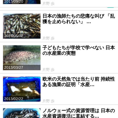
2013/09/20
片野 歩
PR
日本の漁師たちの悲痛な叫び 「乱
獲を止められない」 …
2013/05/02
片野 歩
子どもたちが学校で学べない 日本
の水産業の実態
2013/03/27
片野 歩
欧米の天然魚では当たり前 持続性
ある漁業の証明「水産…
2013/02/22
片野 歩
ノルウェー式の資源管理は 日本の
水産資源復活に直結する…