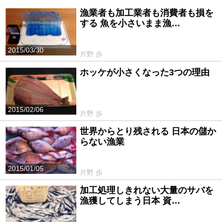
漁業者も加工業者も消費者も損を
する 魚を小さいまま漁…
2015/03/30
片野 歩
ホッケが小さくなった3つの理由
2015/02/06
片野 歩
世界からとり残される 日本の儲か
らない漁業
2015/01/05
片野 歩
加工処理しきれない大量のサバを
漁獲してしまう日本 資…