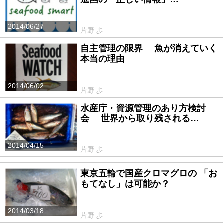
2014/06/27
片野 歩
自主管理の限界 魚が消えていく
本当の理由
2014/06/02
片野 歩
水産庁・資源管理のあり方検討
会 世界から取り残される…
2014/04/15
片野 歩
PR
東京五輪で国産クロマグロの 「お
もてなし」は可能か？
2014/03/18
片野 歩