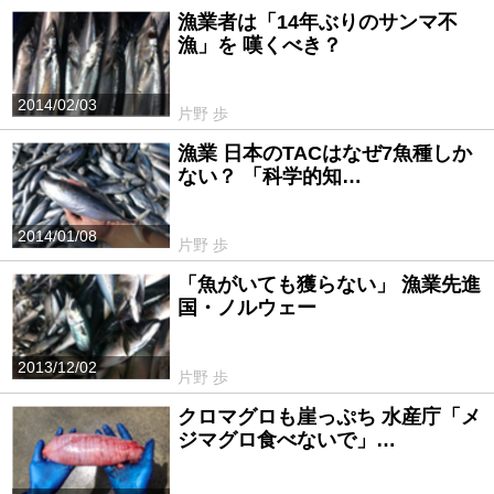
漁業者は「14年ぶりのサンマ不
漁」を 嘆くべき？
2014/02/03
片野 歩
漁業 日本のTACはなぜ7魚種しか
ない？ 「科学的知…
2014/01/08
片野 歩
「魚がいても獲らない」 漁業先進
国・ノルウェー
2013/12/02
片野 歩
クロマグロも崖っぷち 水産庁「メ
ジマグロ食べないで」…