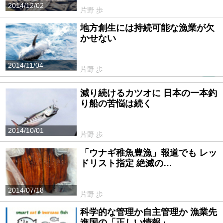
2014/12/02
片野 歩
地方創生には持続可能な漁業が欠
かせない
2014/11/04
片野 歩
PR
減り続けるカツオに 日本の一本釣
り船の苦悩は続く
2014/10/01
片野 歩
「ウナギ稚魚豊漁」報道でも レッ
ドリスト指定 絶滅の…
2014/07/18
片野 歩
科学的な管理か自主管理か 漁業先
進国の「正しい情報」…