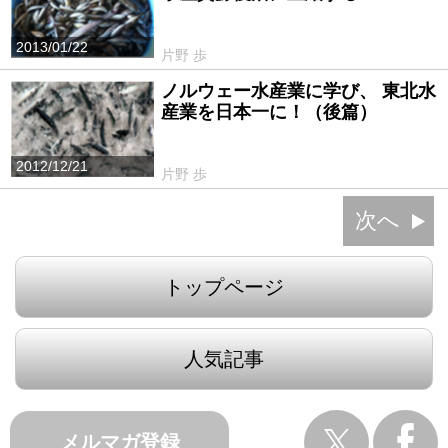
2013/01/22
片野 歩
ノルウェー水産業に学び、 東北水
産業を日本一に！（後篇）
2012/12/21
片野 歩
次へ
トップページ
人気記事
メルマガ登録