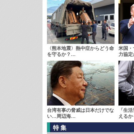
〈熊本地震〉熱中症からどう命
米国・
を守るか？…
力協定
台湾有事の脅威は日本だけでな
「生活
い…周辺海…
えるか
特集