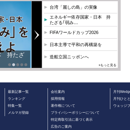
台湾「麗しの島」の実像
エネルギー依存国家・日本 持
たざる｢弱み…
FIFAワールドカップ2026
日本主導で平和の再構築を
本 持たざ
造船立国ニッポンへ
»もっと見る
最新記事一覧
会社案内
月刊Wedg
ランキング
採用情報
月刊ひと
特集一覧
著作権について
ウェッジ
メルマガ登録
プライバシーポリシーについて
特定商取引法に基づく表示
広告のご案内