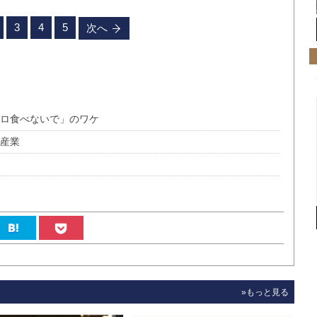
3
4
5
次へ
グロ食べないで」のワケ
長産業
»もっと見る