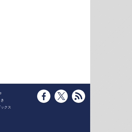
e
とき
ブックス