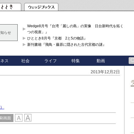
Wedge8月号『台湾「麗しの島」の実像 日台新時代を拓く「3
つの視座」』
お知らせ
ひととき8月号『京都 2と5の物語』
新刊書籍『飛鳥・藤原に隠された古代宮都の謎』
ジネス
社会
ライフ
特集
動画
2013年12月2日
授）
刷画面