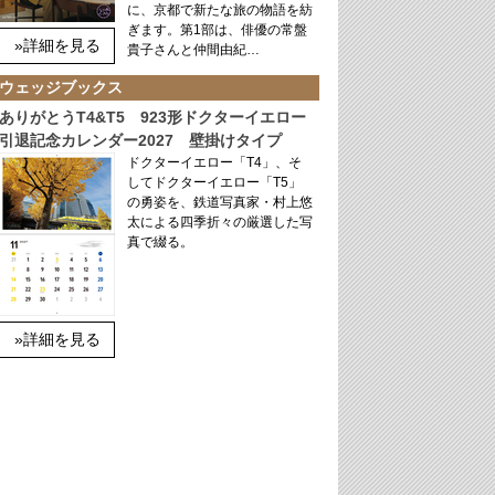
に、京都で新たな旅の物語を紡
ぎます。第1部は、俳優の常盤
»詳細を見る
貴子さんと仲間由紀…
ウェッジブックス
ありがとうT4&T5 923形ドクターイエロー
引退記念カレンダー2027 壁掛けタイプ
ドクターイエロー「T4」、そ
してドクターイエロー「T5」
の勇姿を、鉄道写真家・村上悠
太による四季折々の厳選した写
真で綴る。
»詳細を見る