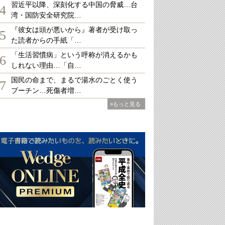
習近平以降、深刻化する中国の脅威…台
4
湾・国防安全研究院…
『彼女は頭が悪いから』著者が受け取っ
5
た読者からの手紙「…
「生活習慣病」という呼称が消えるかも
6
しれない理由…「自…
国民の命まで、まるで湯水のごとく使う
7
プーチン…死傷者増…
»もっと見る