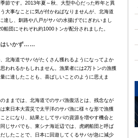
節です。2013年夏～秋、大型中心だった昨年と異
いう大事なことに気が付かねばなりませんが、北海道
ンに達し、釧路や八戸がサバの水揚げでにぎわいまし
0船団にそれぞれ約1000トンが配分されました。
とはいかず……
、北海道でサバがたくさん獲れるようになってよか
思われるかもしれません。漁業者には2万トンの漁獲
数量に達したことも、喜ばしいことのように思えま
のままでは、北海道でのサバ漁復活とは、残念なが
今は東日本大震災で太平洋のサバ漁に様々な形で漁獲
すことになり、結果としてサバの資源を増やす機会と
、同じサバでも、東シナ海近辺では、虎網船団と呼ば
りだしたことで、日本に回遊してくるサバが急に減少