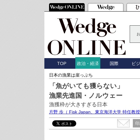
TOP
国際
ビ
政治・経済
日本の漁業は崖っぷち
「魚がいても獲らない」
漁業先進国・ノルウェー
漁獲枠が大きすぎる日本
片野 歩
（ Fisk Japan、東京海洋大学 特任教
印