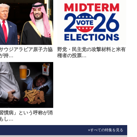
サウジアラビア原子力協
野党・民主党の攻撃材料と米有
が持…
権者の投票…
習慣病」という呼称が消
もし…
»すべての特集を見る