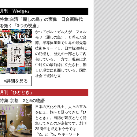
月刊「Wedge」
特集:台湾「麗しの島」の実像 日台新時代
を拓く「3つの視座」
かつてポルトガル人が「フォル
モサ（麗しの島）」と呼んだ台
湾。半導体産業で世界の最先端
技術をリードし、日本統治時代
の記憶も、歴史の一部として内
包している。一方で、現在は米
中対立の最前線に立たされ、難
しい現実に直面している。国際
社会で複雑な立…
»詳細を見る
月刊「ひととき」
特集:京都 2と5の物語
日本の文化や風土、人々の営み
を伝え、旅へと誘ってきた「ひ
ととき」。当誌が幾度となく特
集してきたのが京都です。創刊
25周年を迎える今号では、
〝2〟と〝5〟をキーワード