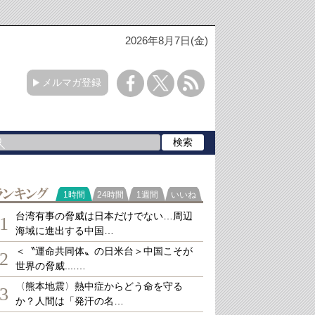
2026年8月7日(金)
メルマガ登録
ランキング
1時間
24時間
1週間
いいね
台湾有事の脅威は日本だけでない…周辺
1
海域に進出する中国…
＜〝運命共同体〟の日米台＞中国こそが
2
世界の脅威....…
〈熊本地震〉熱中症からどう命を守る
3
か？人間は「発汗の名…