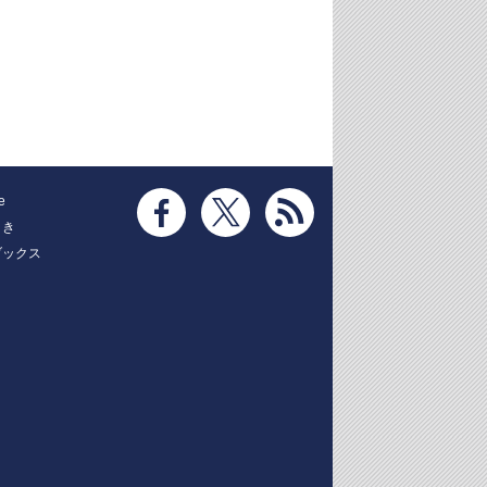
e
とき
ブックス