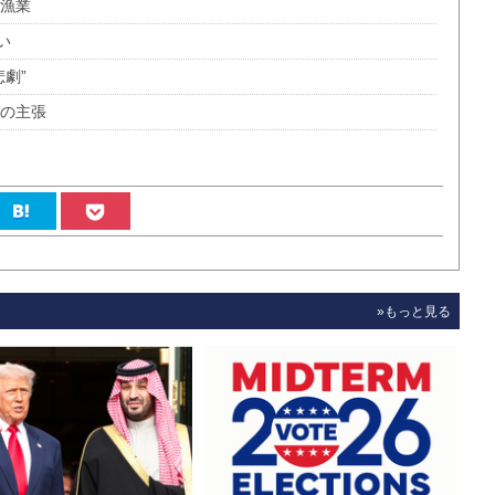
い漁業
い
劇”
ンの主張
»もっと見る