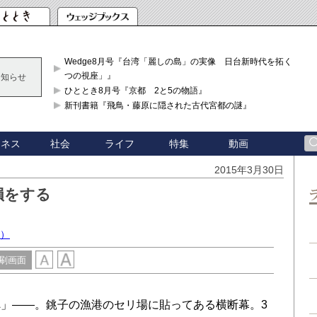
Wedge8月号『台湾「麗しの島」の実像 日台新時代を拓く「3
つの視座」』
お知らせ
ひととき8月号『京都 2と5の物語』
新刊書籍『飛鳥・藤原に隠された古代宮都の謎』
ジネス
社会
ライフ
特集
動画
2015年3月30日
損をする
授）
刷画面
」――。銚子の漁港のセリ場に貼ってある横断幕。3