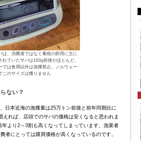
バは、消費者ではなく養殖の餌用に主に
れていたサバは150g前後がほとんど。
ーでは食用以外は漁獲禁止。ノルウェー
のでこのサイズは獲りません
ならない？
て、日本近海の漁獲量は25万トン前後と前年同期比に
増えれば、店頭でのサバの価格は安くなると思われま
、前年より2～3割も高くなってしまっています。漁業者
消費者にとっては購買価格が高くなっているのです。