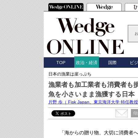
TOP
国際
ビ
政治・経済
日本の漁業は崖っぷち
漁業者も加工業者も消費者も
魚を小さいまま漁獲する日本
片野 歩
（ Fisk Japan、東京海洋大学 特任教
印
「海からの贈り物、大切に消費者へ