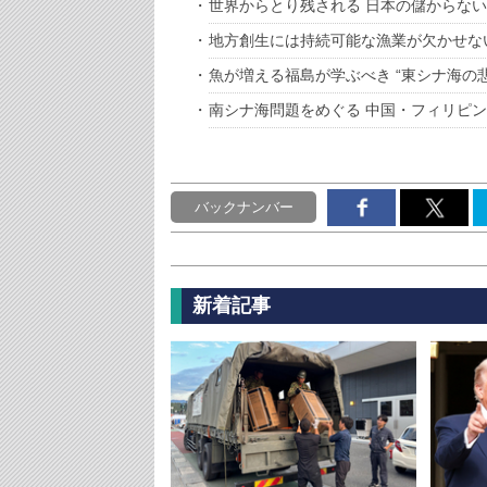
世界からとり残される 日本の儲からな
地方創生には持続可能な漁業が欠かせな
魚が増える福島が学ぶべき “東シナ海の悲
南シナ海問題をめぐる 中国・フィリピ
バックナンバー
新着記事