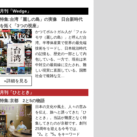
月刊「Wedge」
特集:台湾「麗しの島」の実像 日台新時代
を拓く「3つの視座」
かつてポルトガル人が「フォル
モサ（麗しの島）」と呼んだ台
湾。半導体産業で世界の最先端
技術をリードし、日本統治時代
の記憶も、歴史の一部として内
包している。一方で、現在は米
中対立の最前線に立たされ、難
しい現実に直面している。国際
社会で複雑な立…
»詳細を見る
月刊「ひととき」
特集:京都 2と5の物語
日本の文化や風土、人々の営み
を伝え、旅へと誘ってきた「ひ
ととき」。当誌が幾度となく特
集してきたのが京都です。創刊
25周年を迎える今号では、
〝2〟と〝5〟をキーワード