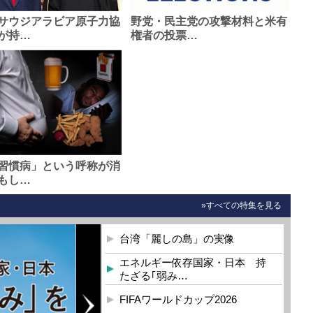
サウジアラビア原子力協
野党・民主党の攻撃材料と米有
が持…
権者の投票…
習慣病」という呼称が消
もし…
»すべての特集を見る
台湾「麗しの島」の実像
エネルギー依存国家・日本 持
たざる｢弱み…
FIFAワールドカップ2026