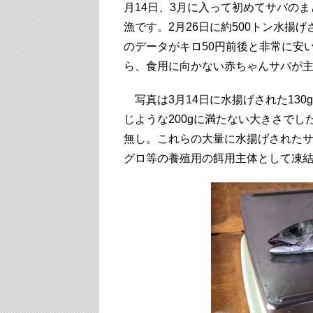
月14日、3月に入って初めてサバのま
漁です。2月26日に約500トン水揚
のデータがキロ50円前後と非常に安
ら、食用に向かない赤ちゃんサバが
写真は3月14日に水揚げされた13
じような200gに満たない大きさで
無し。これらの大量に水揚げされた
グロ等の養殖用の餌用主体として凍