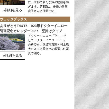
に、京都で新たな旅の物語を紡
ぎます。第1部は、俳優の常盤
»詳細を見る
貴子さんと仲間由紀…
ウェッジブックス
ありがとうT4&T5 923形ドクターイエロー
引退記念カレンダー2027 壁掛けタイプ
ドクターイエロー「T4」、そ
してドクターイエロー「T5」
の勇姿を、鉄道写真家・村上悠
太による四季折々の厳選した写
真で綴る。
»詳細を見る