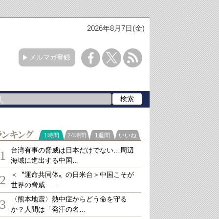
2026年8月7日(金)
メルマガ登録
ランキング
1時間
24時間
1週間
いいね
台湾有事の脅威は日本だけでない…周辺
1
海域に進出する中国…
＜〝運命共同体〟の日米台＞中国こそが
2
世界の脅威....…
〈熊本地震〉熱中症からどう命を守る
3
か？人間は「発汗の名…