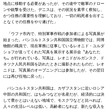
地点に移動する必要があったが、その途中で敵軍のドロー
ンや銃撃を受けた。デニスは、その状況を素早く察知し、
かつ任務の重要性を理解しており、一切の戦死者を出すこ
となくその任務をやり遂げた」
「ウファ市内で、特別軍事作戦の参加者による写真展が
始まった。バシコルトスタン共和国国立博物館では、同博
物館の職員で、現在軍務に従事しているレオニド・ユルダ
ショフが送ってくれた写真を展示する展示会〝あなたた
ち〟が行われている。写真は、レオニドがルガンスク、ド
ネツク人民共和国を訪れたときに撮影されたものだ。レオ
ニドは、写真展のオープニングには参加したが、その翌日
には再び任地に戻った」
バシコルトスタン共和国は、カザフスタンに近いロシア
中部の共和国だ。はちみつなどが名産だが、経済的には決
して豊かとはいえない地域で、モスクワなどと比べれば、
人々の生活レベルは低い。高齢者になれば、新たな収入を