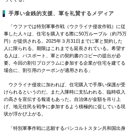
手厚い金銭的支援、軍を礼賛するメディア
「ウファでは特別軍事作戦（ウクライナ侵攻作戦）に従
事した人々は、住宅を購入する際に50万ルーブル（約75万
円）が提供される。2025年３月31日までに軍と契約した
人に限られる。期限はこれまでも延長されている。希望す
る人は、パスポート、軍との契約書のコピーの提出が必
要。今回の割引プログラムに参加する企業が住宅を建てる
場合に、割引用のクーポンが適用される」
ウクライナ侵攻に加われば、住宅購入で手厚い保護が受
けられるというのだ。また入隊時に支払われる、臨時収入
の高さを宣伝する報道もあった。自治体が金額を吊り上
げ、地元住民を戦争に参加するよう積極的に促している現
状が浮かび上がる。
「特別軍事作戦に志願するバシコルトスタン共和国出身