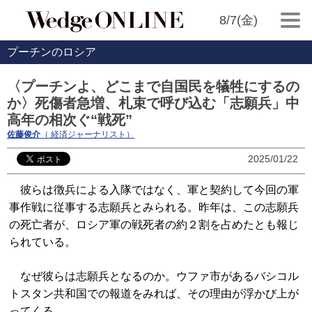
8/7(金)
プーチンのロシア
〈プーチンよ、どこまで自国民を犠牲にするの
か〉死傷者急増、札束で呼び込む「志願兵」中
高年の相次ぐ“戦死”
佐藤俊介
（ 経済ジャーナリスト）
2025/01/22
彼らは徴兵による入隊ではなく、軍と契約して今回の軍
事作戦に従事する志願兵とみられる。昨年は、この志願兵
の死亡者が、ロシア軍の戦死者の約２割を占めたとも報じ
られている。
なぜ彼らは志願兵となるのか。ウファ市があるバシコル
トスタン共和国での報道をみれば、その理由が浮かび上が
ってくる。