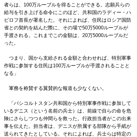
者らは、100万ルーブルを得ることができる。志願兵らの
給与を引き上げる命令にこのほど、共和国のラディー・ハ
ビロフ首長が署名した。それによれば、住民はロシア国防
省との契約を結んだ際に、その場で50万5000ルーブルが
手渡される。これまでこの金額は、20万5000ルーブルだ
った。
つまり、国から支給される金額と合わせれば、特別軍事
作戦に参加する住民は100万ルーブルが手渡されることと
なる」
軍務を称賛する翼賛的な報道も少なくない。
「バシコルトスタン共和国から特別軍事作戦に参加して
いるデニス（という名前の兵士）は、前線で自らの命を危
険にさらしつつも仲間らを救った。行政担当者がこの出来
事を伝えた。担当者は、デニスが所属する部隊から手紙が
送られてきたとしている。それによれば、兵士らは特定の