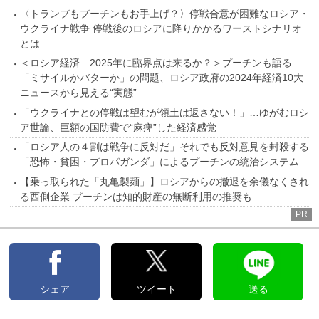
〈トランプもプーチンもお手上げ？〉停戦合意が困難なロシア・
ウクライナ戦争 停戦後のロシアに降りかかるワーストシナリオ
とは
＜ロシア経済 2025年に臨界点は来るか？＞プーチンも語る
「ミサイルかバターか」の問題、ロシア政府の2024年経済10大
ニュースから見える“実態”
「ウクライナとの停戦は望むが領土は返さない！」…ゆがむロシ
ア世論、巨額の国防費で“麻痺”した経済感覚
「ロシア人の４割は戦争に反対だ」それでも反対意見を封殺する
「恐怖・貧困・プロパガンダ」によるプーチンの統治システム
【乗っ取られた「丸亀製麺」】ロシアからの撤退を余儀なくされ
る西側企業 プーチンは知的財産の無断利用の推奨も
PR
シェア
ツイート
送る