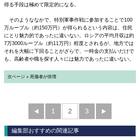
得る手段は極めて限定的になる。
そのようななかで、特別軍事作戦に参加することで100
万ルーブル（約150万円）が得られるという内容は、住民
にとり魅力的であったに違いない。ロシアの平均月収は約
7万3000ルーブル（約11万円）程度とされるが、地方では
それを大幅に下回ることがざらで、一時金の支払いだけで
も、高齢者や職を探す人々には魅力であったに違いない。
次ページ » 死傷者が倍増
前
1
2
3
次
へ
へ
編集部おすすめの関連記事