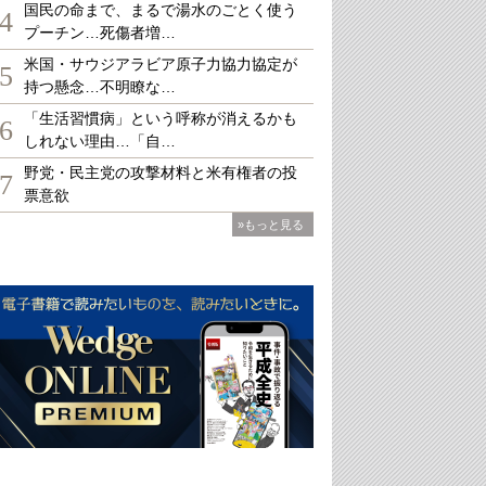
国民の命まで、まるで湯水のごとく使う
4
プーチン…死傷者増…
米国・サウジアラビア原子力協力協定が
5
持つ懸念…不明瞭な…
「生活習慣病」という呼称が消えるかも
6
しれない理由…「自…
野党・民主党の攻撃材料と米有権者の投
7
票意欲
»もっと見る