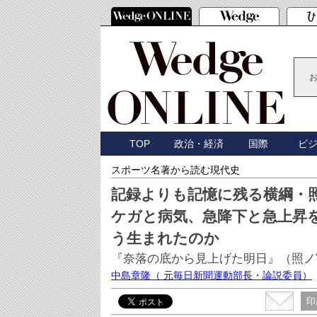
TOP
政治・経済
国際
ビ
スポーツ名著から読む現代史
記録よりも記憶に残る横綱・
ケガと病気、急降下と急上昇を
う生まれたのか
『奈落の底から見上げた明日』（照ノ富
中島章隆
（ 元毎日新聞運動部長・論説委員）
印