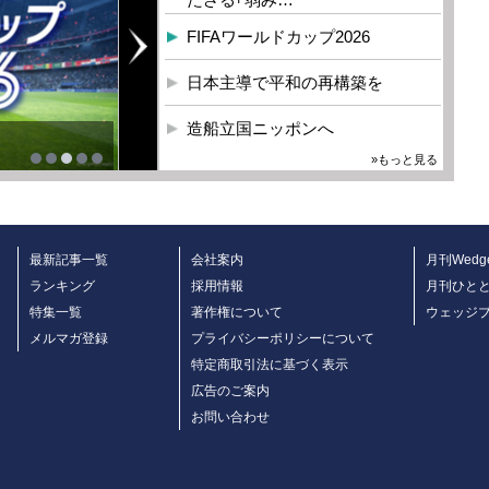
FIFAワールドカップ2026
日本主導で平和の再構築を
造船立国ニッポンへ
»もっと見る
最新記事一覧
会社案内
月刊Wedg
ランキング
採用情報
月刊ひと
特集一覧
著作権について
ウェッジ
メルマガ登録
プライバシーポリシーについて
特定商取引法に基づく表示
広告のご案内
お問い合わせ