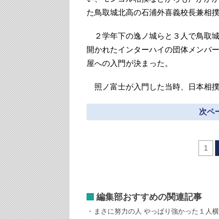
た鳥取城北高の石浦外喜義校長兼相
２学年下の逸ノ城らと３人で鳥取城
開かれたインターハイの団体メンバ
屋への入門が決まった。
照ノ富士が入門した当時、日本相撲
次ペー
1
編集部おすすめの関連記事
まさに努力の人 やっぱり強かった１人