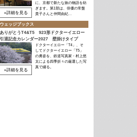
に、京都で新たな旅の物語を紡
ぎます。第1部は、俳優の常盤
»詳細を見る
貴子さんと仲間由紀…
ウェッジブックス
ありがとうT4&T5 923形ドクターイエロー
引退記念カレンダー2027 壁掛けタイプ
ドクターイエロー「T4」、そ
してドクターイエロー「T5」
の勇姿を、鉄道写真家・村上悠
太による四季折々の厳選した写
真で綴る。
»詳細を見る