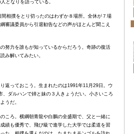
の人となりを語っている。
日間相撲をとり切ったのはわずか８場所。全休が７場
横綱審議委員から引退勧告などの声がほとんど聞こえ
の努力を誰もが知っているからだろう。奇跡の復活
ら読み解いてみたい。
返っておこう。生まれたのは1991年11月29日。ウ
市、ダルハンで姉と妹の３人きょうだい。小さいころ
たようだ。
のころ。横綱朝青龍や白鵬の全盛期で、父と一緒に
業成績も優秀で、飛び級で進学した大学では柔道を習
かった。相撲を選んだのは、たまたまモンゴルを訪れ