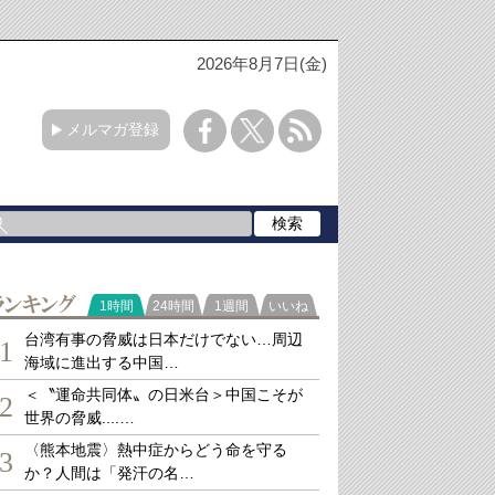
2026年8月7日(金)
メルマガ登録
ランキング
1時間
24時間
1週間
いいね
台湾有事の脅威は日本だけでない…周辺
1
海域に進出する中国…
＜〝運命共同体〟の日米台＞中国こそが
2
世界の脅威....…
〈熊本地震〉熱中症からどう命を守る
3
か？人間は「発汗の名…