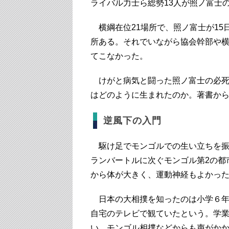
ライバル力士ら総勢13人が照ノ富士
横綱在位21場所で、照ノ富士が15
所ある。それでいながら協会幹部や
てこなかった。
けがと病気と闘った照ノ富士の必死
はどのように生まれたのか。著書か
逆風下の入門
駆け足でモンゴルでの生い立ちを振り
ランバートルに次ぐモンゴル第2の都
から体が大きく、運動神経もよかっ
日本の大相撲を知ったのは小学６年
自宅のテレビで観ていたという。学
い、モンゴル相撲などからも声がか