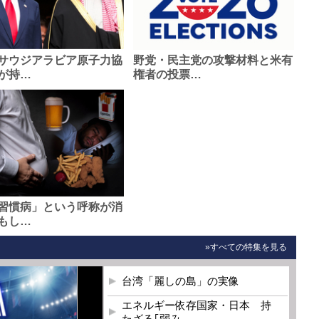
サウジアラビア原子力協
野党・民主党の攻撃材料と米有
が持…
権者の投票…
習慣病」という呼称が消
もし…
»すべての特集を見る
台湾「麗しの島」の実像
エネルギー依存国家・日本 持
たざる｢弱み…