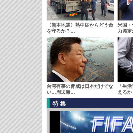
〈熊本地震〉熱中症からどう命
米国・
を守るか？…
力協定
台湾有事の脅威は日本だけでな
「生活
い…周辺海…
えるか
特集