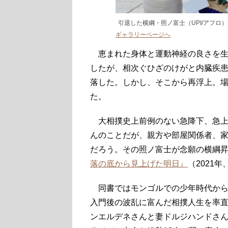
引退した横綱・照ノ富士（UPI/アフロ）
ギャラリーページへ
恵まれた身体と運動神経の良さを生
したが、相次ぐひざのけがと内臓疾患
落した。しかし、そこから再浮上。場
た。
大相撲史上前例のない急降下、急上
んのことだが、親方や部屋関係者、
だろう。その照ノ富士が念願の横綱
落の底から見上げた明日』
（2021
同書ではモンゴルでの少年時代から
入門後の波乱に富んだ相撲人生を率
ンエルデネさんと妻ドルジハンドさ