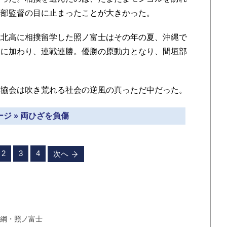
撲部監督の目に止まったことが大きかった。
北高に相撲留学した照ノ富士はその年の夏、沖縄で
ーに加わり、連戦連勝。優勝の原動力となり、間垣部
協会は吹き荒れる社会の逆風の真っただ中だった。
ジ » 両ひざを負傷
2
3
4
次へ
横綱・照ノ富士