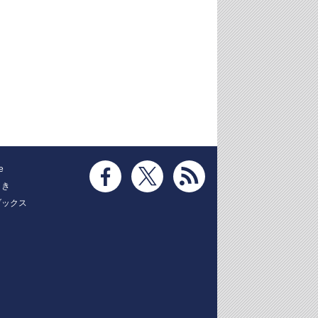
e
とき
ブックス