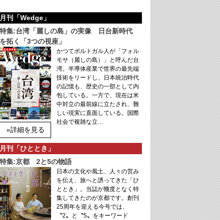
月刊「Wedge」
特集:台湾「麗しの島」の実像 日台新時代
を拓く「3つの視座」
かつてポルトガル人が「フォル
モサ（麗しの島）」と呼んだ台
湾。半導体産業で世界の最先端
技術をリードし、日本統治時代
の記憶も、歴史の一部として内
包している。一方で、現在は米
中対立の最前線に立たされ、難
しい現実に直面している。国際
社会で複雑な立…
»詳細を見る
月刊「ひととき」
特集:京都 2と5の物語
日本の文化や風土、人々の営み
を伝え、旅へと誘ってきた「ひ
ととき」。当誌が幾度となく特
集してきたのが京都です。創刊
25周年を迎える今号では、
〝2〟と〝5〟をキーワード