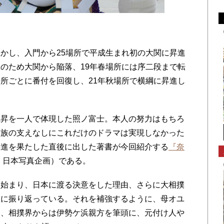
かし、入門から25場所で平成生まれ初の大関に昇進
のため大関から陥落、19年春場所には序二段まで転
所ごとに番付を回復し、21年秋場所で横綱に昇進し
昇を一人で体現した照ノ富士。本人の努力はもちろ
家族の支えなしにこれだけのドラマは実現しなかった
昇進を果たした直後に出した著書が今回紹介する
『奈
年、日本写真企画）である。
始まり、日本に渡る決意をした理由、さらに大相撲
直に振り返っている。それを補強するように、母オユ
ん、相撲界からは伊勢ケ浜親方を筆頭に、元付け人や