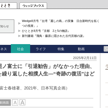
Wedge8月号『台湾「麗しの島」の実像 日台新時代を拓く「3
つの視座」』
お知らせ
ひととき8月号『京都 2と5の物語』
新刊書籍『飛鳥・藤原に隠された古代宮都の謎』
ジネス
ライフ
特集
動画
社会
2025年2月11日
照ノ富士に「引退勧告」がなかった理由、
繰り返した相撲人生―“奇跡の復活”はど
士春雄著、2021年、日本写真企画）
刷画面