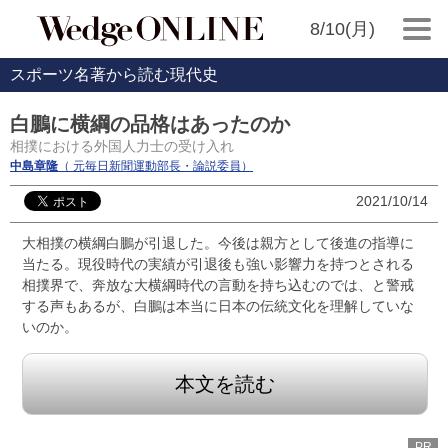
8/10(月)
スポーツ名著から読む現代史
白鵬に横綱の品格はあったのか
相撲における外国人力士の受け入れ
中島章隆
（ 元毎日新聞運動部長・論説委員）
2021/10/14
大相撲の横綱白鵬が引退した。今後は親方として後進の指導に
当たる。現役時代の実績が引退後も強い影響力を持つとされる
相撲界で、奔放な大横綱時代の言動を持ち込むのでは、と警戒
する声もあるが、白鵬は本当に日本の伝統文化を理解していな
いのか。
本文を読む
PR