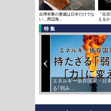
台湾有事の脅威は日本だけでな
「生活
い…周辺海…
えるか
特集
エネルギー依存国家・日
る｢弱み…