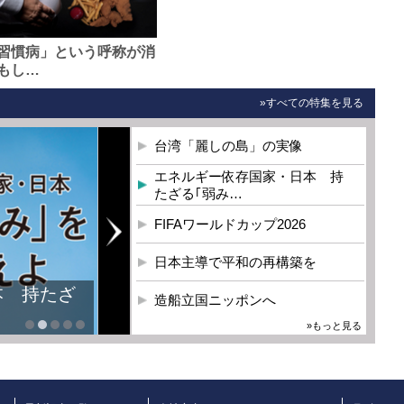
習慣病」という呼称が消
もし…
»すべての特集を見る
台湾「麗しの島」の実像
エネルギー依存国家・日本 持
たざる｢弱み…
FIFAワールドカップ2026
日本主導で平和の再構築を
本 持たざ
造船立国ニッポンへ
»もっと見る