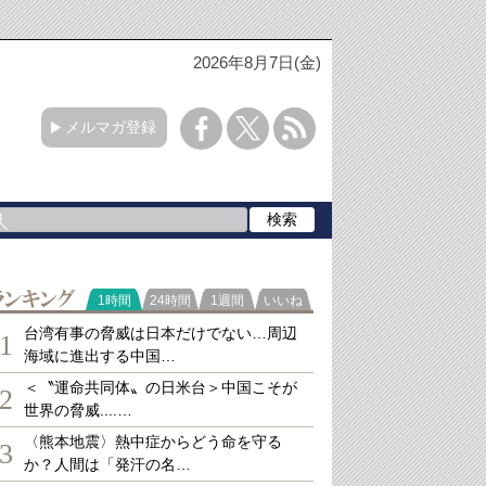
2026年8月7日(金)
メルマガ登録
ランキング
1時間
24時間
1週間
いいね
台湾有事の脅威は日本だけでない…周辺
1
海域に進出する中国…
＜〝運命共同体〟の日米台＞中国こそが
2
世界の脅威....…
〈熊本地震〉熱中症からどう命を守る
3
か？人間は「発汗の名…