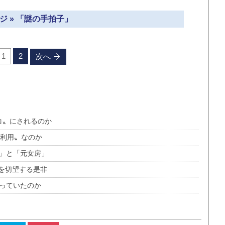
ジ » 「謎の手拍子」
1
2
次へ
コ〟にされるのか
治利用〟なのか
籍」と「元女房」
を切望する是非
違っていたのか