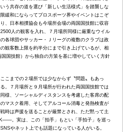
という共存の道を選び「新しい生活様式」を踏襲しな
制限緩和にならってプロスポーツ界やイベントはこぞ
おり、日本相撲協会も今場所会場の両国国技館に収容
2500人の観客を入れ、７月場所同様に厳重なウイル
球の各球団やサッカー・Ｊリーグの複数のクラブは政
場の観客数上限を約半分にまで引き上げているが、相
・両国国技館）から独自の方策を基に増やしていく方針
ここまでの２場所では少なからず〝問題〟もあっ
ある。７月場所と９月場所が行われた両国国技館では
と同様、ソーシャルディスタンスを考慮した客席の配
際のマスク着用、そしてアルコール消毒と発熱検査が
観戦時は声援を送ることが厳禁とされ、ただ黙って土
K――。実は、この「拍手」もとい「手拍子」
を巡っ
SNSやネット上でも話題になっている人がいる。