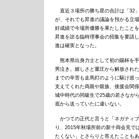
直近３場所の勝ち星の合計は「32」
が、それでも昇進の議論を預かる立場
好成績で今場所優勝を果たしたこと
昇進を諮る臨時理事会の招集を要請し
進は確実となった。
熊本県出身力士として初の賜杯を手
男泣き。嬉しさと重圧から解放され
までの辛苦も走馬灯のように駆け巡
支えてくれた両親や親族、後援会関
城中時代の同級生で25歳の若さなが
底から送っていたに違いない。
かつての正代と言うと「ネガティブ
り、2015年秋場所前の新十両会見
たくない」とさらりと答えたことも