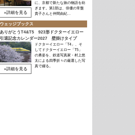
に、京都で新たな旅の物語を紡
ぎます。第1部は、俳優の常盤
»詳細を見る
貴子さんと仲間由紀…
ウェッジブックス
ありがとうT4&T5 923形ドクターイエロー
引退記念カレンダー2027 壁掛けタイプ
ドクターイエロー「T4」、そ
してドクターイエロー「T5」
の勇姿を、鉄道写真家・村上悠
太による四季折々の厳選した写
真で綴る。
»詳細を見る