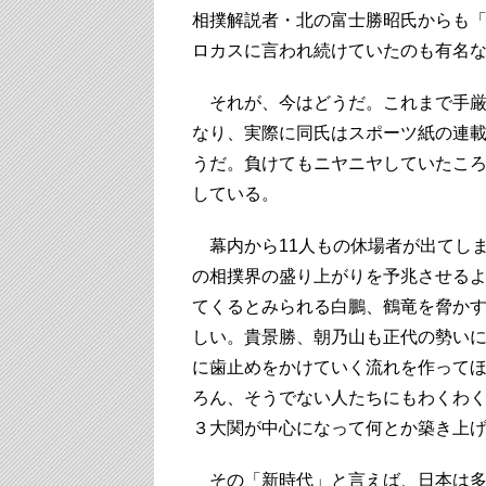
相撲解説者・北の富士勝昭氏からも
ロカスに言われ続けていたのも有名
それが、今はどうだ。これまで手厳
なり、実際に同氏はスポーツ紙の連
うだ。負けてもニヤニヤしていたこ
している。
幕内から11人もの休場者が出てし
の相撲界の盛り上がりを予兆させる
てくるとみられる白鵬、鶴竜を脅か
しい。貴景勝、朝乃山も正代の勢い
に歯止めをかけていく流れを作って
ろん、そうでない人たちにもわくわ
３大関が中心になって何とか築き上
その「新時代」と言えば、日本は多