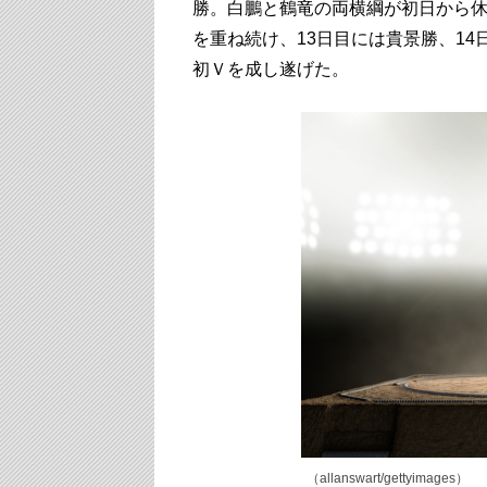
勝。白鵬と鶴竜の両横綱が初日から
を重ね続け、13日目には貴景勝、14
初Ｖを成し遂げた。
（allanswart/gettyimages）