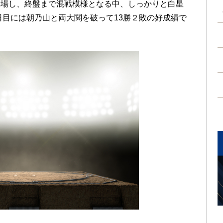
休場し、終盤まで混戦模様となる中、しっかりと白星
日目には朝乃山と両大関を破って13勝２敗の好成績で