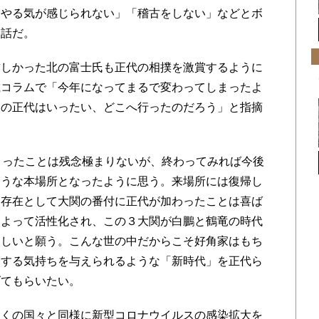
「やる気が感じられない」「稽古をしない」などとボ
な話だ。
しかった北の富士氏も正代の相撲を激賞するように
載コラムで「今年になってまるで変わってしまったよ
ろの正代はいったい、どこへ行ったのだろう」と指摘
まったことは残念極まりないが、終わってみれば今後
ような本場所となったように思う。来場所には復帰し
す存在として大関の番付に正代が加わったことは喜ば
によって活性化され、この３大関が白鵬と鶴竜の時代
ほしいと願う。こんな世の中だからこそ好角家はもち
くする気持ちを与えられるような「新時代」を正代ら
げてもらいたい。
くの国々と同様に新型コロナウイルスの感染拡大を