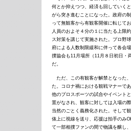
何とか抑えつつ、経済も回していく
がら突き進むことになった。政府の
って無観客から有観客開催に転じて
人員のおよそ４分の１に当たる上限約
ス対策を講じて実施された。プロ野
府による人数制限緩和に伴って各会
撲協会も11月場所（11月８日初日
だ。
ただ、この有観客が解禁となった、
た。コロナ禍における観戦マナーで
他のプロスポーツの試合やイベント
置がなされ、観客に対しては入場の
当然のごとく義務化された。そして
俵上に視線を送り、応援は拍手のみO
て一部相撲ファンの間で物議を醸し、