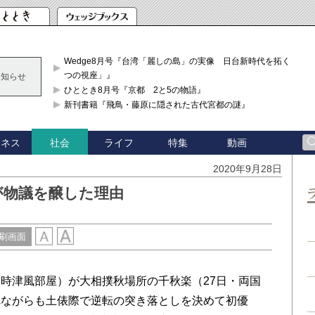
Wedge8月号『台湾「麗しの島」の実像 日台新時代を拓く「3
つの視座」』
お知らせ
ひととき8月号『京都 2と5の物語』
新刊書籍『飛鳥・藤原に隠された古代宮都の謎』
ジネス
ライフ
特集
動画
社会
2020年9月28日
が物議を醸した理由
刷画面
時津風部屋）が大相撲秋場所の千秋楽（27日・両国
れながらも土俵際で逆転の突き落としを決めて初優