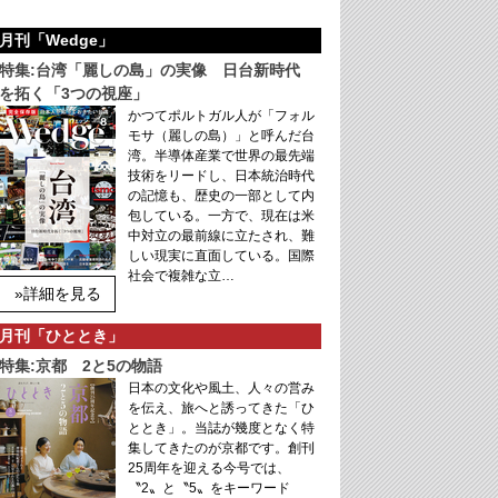
月刊「Wedge」
特集:台湾「麗しの島」の実像 日台新時代
を拓く「3つの視座」
かつてポルトガル人が「フォル
モサ（麗しの島）」と呼んだ台
湾。半導体産業で世界の最先端
技術をリードし、日本統治時代
の記憶も、歴史の一部として内
包している。一方で、現在は米
中対立の最前線に立たされ、難
しい現実に直面している。国際
社会で複雑な立…
»詳細を見る
月刊「ひととき」
特集:京都 2と5の物語
日本の文化や風土、人々の営み
を伝え、旅へと誘ってきた「ひ
ととき」。当誌が幾度となく特
集してきたのが京都です。創刊
25周年を迎える今号では、
〝2〟と〝5〟をキーワード