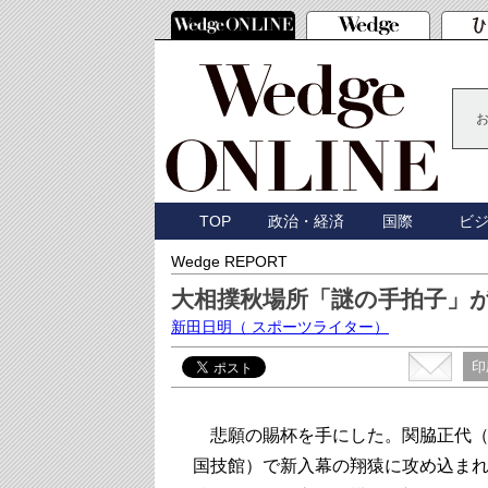
TOP
政治・経済
国際
ビ
Wedge REPORT
大相撲秋場所「謎の手拍子」
新田日明
（ スポーツライター）
印
悲願の賜杯を手にした。関脇正代（
国技館）で新入幕の翔猿に攻め込ま