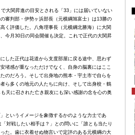
で大関昇進の目安とされる「33」には届いていない
の審判部・伊勢ヶ浜部長（元横綱旭富士）は13勝の
を高く評価した。八角理事長（元横綱北勝海）に大関
、今月30日の同会開催も決定。これで正代の大関昇
にした正代は花道から支度部屋に戻る途中、思わず
た安堵感が重なっただけでなく、自身の脳裏にはここ
ったのだろう。そして出身地の熊本・宇土市で自らを
係者ら多くの地元の人たちに向け、そして出身校・鶴
らも天に召された亡き親友にも深い感謝の念を心の奥
」というイメージを象徴するかのような力士であ
では「対戦したい相手は？」との問いに「誰とも当たり
あった。歯に衣着せぬ物言いで定評のある元横綱の大