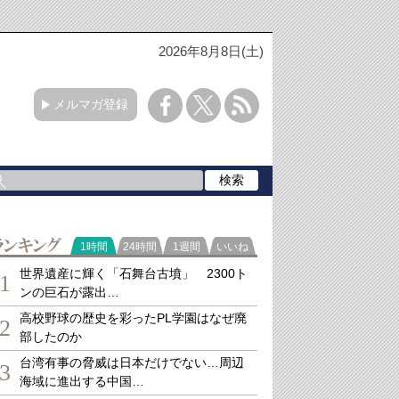
2026年8月8日(土)
メルマガ登録
ランキング
1時間
24時間
1週間
いいね
世界遺産に輝く「石舞台古墳」 2300ト
1
ンの巨石が露出…
高校野球の歴史を彩ったPL学園はなぜ廃
2
部したのか
台湾有事の脅威は日本だけでない…周辺
3
海域に進出する中国…