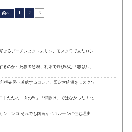
1
2
3
前へ
寄せるプーチンとクレムリン、モスクワで見たロシ
するのか〉死傷者急増、札束で呼び込む「志願兵」
 利権確保へ苦慮するロシア、暫定大統領をモスクワ
日】ただの「肉の壁」「弾除け」ではなかった！北
カシェンコ それでも国民がベラルーシに住む理由