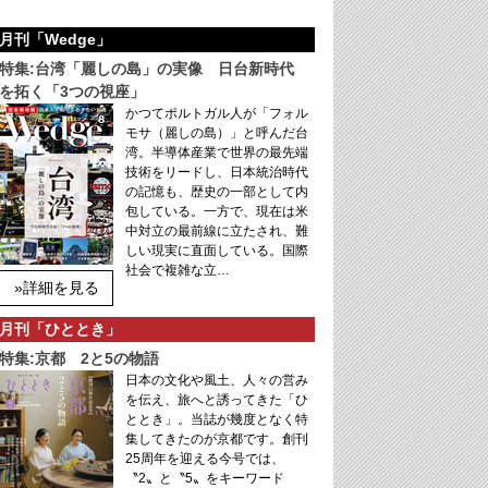
月刊「Wedge」
特集:台湾「麗しの島」の実像 日台新時代
を拓く「3つの視座」
かつてポルトガル人が「フォル
モサ（麗しの島）」と呼んだ台
湾。半導体産業で世界の最先端
技術をリードし、日本統治時代
の記憶も、歴史の一部として内
包している。一方で、現在は米
中対立の最前線に立たされ、難
しい現実に直面している。国際
社会で複雑な立…
»詳細を見る
月刊「ひととき」
特集:京都 2と5の物語
日本の文化や風土、人々の営み
を伝え、旅へと誘ってきた「ひ
ととき」。当誌が幾度となく特
集してきたのが京都です。創刊
25周年を迎える今号では、
〝2〟と〝5〟をキーワード