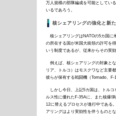
万人規模の部隊編成を可能としてい
いるであろう。
核シェアリングの強化と新
核シェアリングはNATOの5カ国に
の所在する国が米国大統領の許可を
いう制度であるが、従来からその実
例えば、核シェアリングの対象とな
リア、トルコ）はモスクワなど主要
彼らが保有する戦闘機（Tornado、
しかし今日、上記5カ国は、トルコ
ルス性に優れたF-35Aに、また核爆弾
12に替えるプロセスが進行中である。
アリングはより実効性を伴うものと