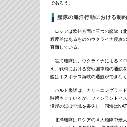
であろう。
艦隊の海洋行動における制
ロシアは欧州方面に三つの艦隊（北
程度差はあるもののウクライナ侵攻
直面している。
黒海艦隊は、ウクライナによるドロ
え、戦時における交戦国軍艦の通航
艦はボスポラス海峡の通航ができな
バルト艦隊は、カリーニングラード
駐留させているが、フィンランドとス
沿岸のほぼ全域を喪失し、同海はNA
北洋艦隊はロシアの４大艦隊中最大で