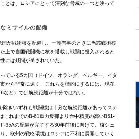
ることは、ロシアにとって深刻な脅威の一つと映って
たなミサイルの配備
米国が戦術核を配備し、一朝有事のときに当該戦術核
得た上で自国戦闘機に核を搭載し戦闘に投入されると
効性には疑問が呈されていた。
っている5カ国（ドイツ、オランダ、ベルギー、イタ
都市から非常に遠く、これらを標的にするには、現在
F-16など）では航続距離が十分ではない。
を除きいずれも戦闘機は十分な航続距離があってステ
はこれまでのB-61重力爆弾より命中精度の高いB61-
F-35Aの配備が完了する30年前後に向けて、核シェ
なり、欧州の戦略環境はロシアに不利に展開していく