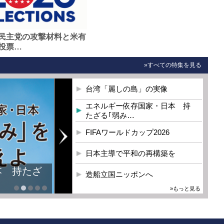
民主党の攻撃材料と米有
投票…
»すべての特集を見る
台湾「麗しの島」の実像
エネルギー依存国家・日本 持
たざる｢弱み…
FIFAワールドカップ2026
日本主導で平和の再構築を
本 持たざ
造船立国ニッポンへ
»もっと見る