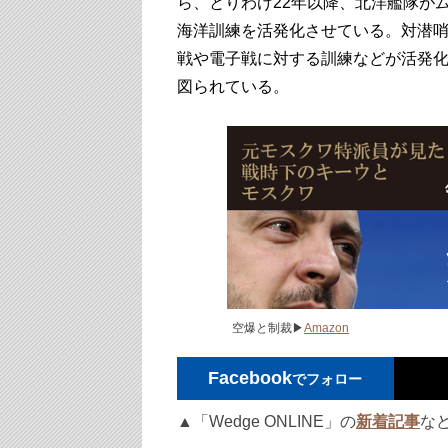
ら、とりわけ22年以降、北洋艦隊が
海洋訓練を活発化させている。対潜
戦や電子戦に対する訓練などが活発
図られている。
空爆と制裁▶
Amazon
Facebook
でフォロー
▲「Wedge ONLINE」の
新着記事
な