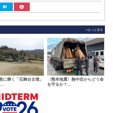
»もっと見る
産に輝く「石舞台古墳」
〈熊本地震〉熱中症からどう命
0…
を守るか？…