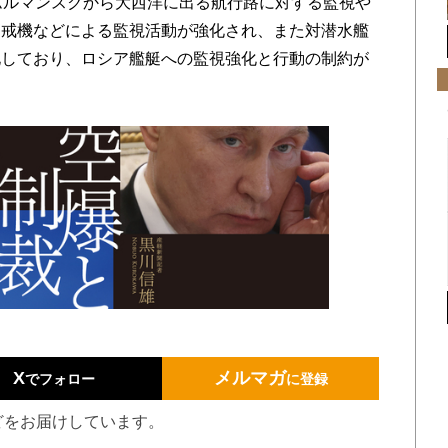
ムルマンスクから大西洋に出る航行路に対する監視や
哨戒機などによる監視活動が強化され、また対潜水艦
化しており、ロシア艦艇への監視強化と行動の制約が
X
メルマガ
でフォロー
に登録
どをお届けしています。