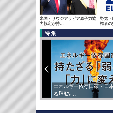
米国・サウジアラビア原子力協
野党・
力協定が持…
権者の
特集
エネルギー依存国家・日
る｢弱み…