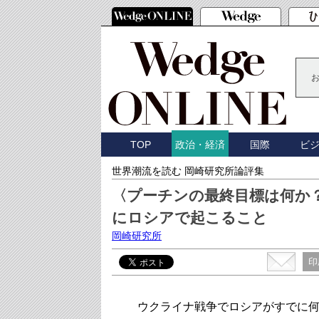
TOP
国際
ビ
政治・経済
世界潮流を読む 岡崎研究所論評集
〈プーチンの最終目標は何か？
にロシアで起こること
岡崎研究所
印
ウクライナ戦争でロシアがすでに何十