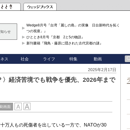
Wedge8月号『台湾「麗しの島」の実像 日台新時代を拓く「3
つの視座」』
お知らせ
ひととき8月号『京都 2と5の物語』
新刊書籍『飛鳥・藤原に隠された古代宮都の謎』
ジネス
社会
ライフ
特集
動画
2025年2月17日
〉経済苦境でも戦争を優先、2026年まで
刷画面
万人もの死傷者を出している一方で、NATOが30