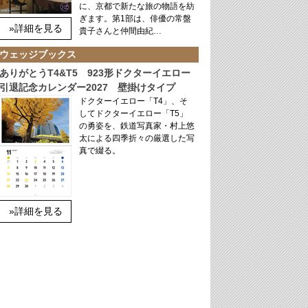
に、京都で新たな旅の物語を紡
ぎます。第1部は、俳優の常盤
»詳細を見る
貴子さんと仲間由紀…
ウェッジブックス
ありがとうT4&T5 923形ドクターイエロー
引退記念カレンダー2027 壁掛けタイプ
ドクターイエロー「T4」、そ
してドクターイエロー「T5」
の勇姿を、鉄道写真家・村上悠
太による四季折々の厳選した写
真で綴る。
»詳細を見る