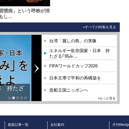
習慣病」という呼称が消
もし…
»すべての特集を見る
台湾「麗しの島」の実像
エネルギー依存国家・日本 持
たざる｢弱み…
FIFAワールドカップ2026
日本主導で平和の再構築を
本 持たざ
造船立国ニッポンへ
»もっと見る
最新記事一覧
会社案内
月刊Wedg