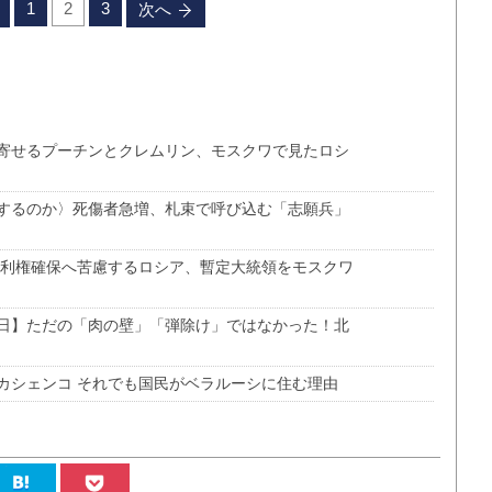
1
2
3
次へ
寄せるプーチンとクレムリン、モスクワで見たロシ
するのか〉死傷者急増、札束で呼び込む「志願兵」
 利権確保へ苦慮するロシア、暫定大統領をモスクワ
日】ただの「肉の壁」「弾除け」ではなかった！北
カシェンコ それでも国民がベラルーシに住む理由