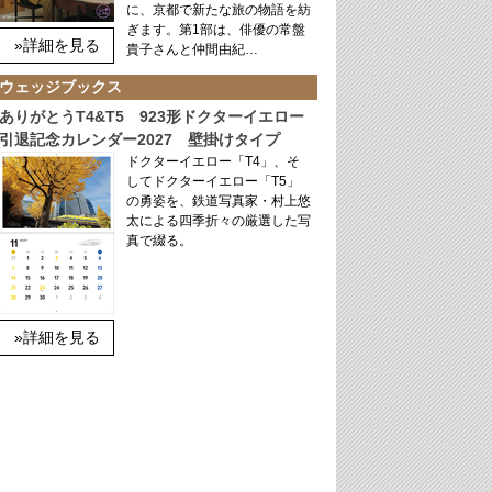
に、京都で新たな旅の物語を紡
ぎます。第1部は、俳優の常盤
»詳細を見る
貴子さんと仲間由紀…
ウェッジブックス
ありがとうT4&T5 923形ドクターイエロー
引退記念カレンダー2027 壁掛けタイプ
ドクターイエロー「T4」、そ
してドクターイエロー「T5」
の勇姿を、鉄道写真家・村上悠
太による四季折々の厳選した写
真で綴る。
»詳細を見る