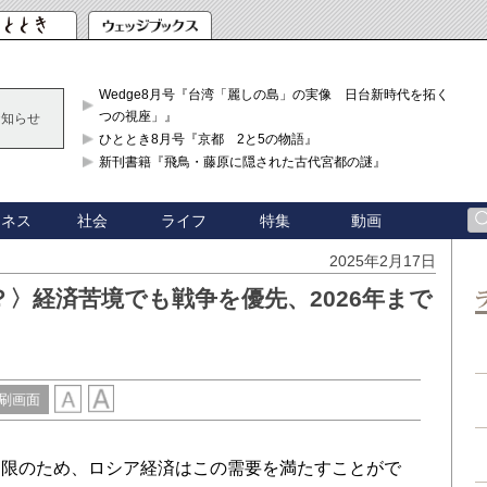
Wedge8月号『台湾「麗しの島」の実像 日台新時代を拓く「3
つの視座」』
お知らせ
ひととき8月号『京都 2と5の物語』
新刊書籍『飛鳥・藤原に隠された古代宮都の謎』
ジネス
社会
ライフ
特集
動画
2025年2月17日
〉経済苦境でも戦争を優先、2026年まで
刷画面
限のため、ロシア経済はこの需要を満たすことがで