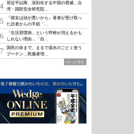
習近平以降、深刻化する中国の脅威…台
4
湾・国防安全研究院…
『彼女は頭が悪いから』著者が受け取っ
5
た読者からの手紙「…
「生活習慣病」という呼称が消えるかも
6
しれない理由…「自…
国民の命まで、まるで湯水のごとく使う
7
プーチン…死傷者増…
»もっと見る