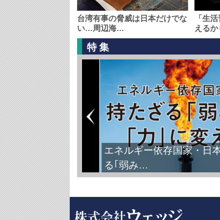
台湾有事の脅威は日本だけでな
「生活
い…周辺海…
えるか
特集
エネルギー依存国家・日
る｢弱み…