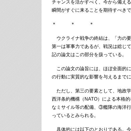
チャンスを活かすべく、今から備え
瞬間がすぐに来ることを期待すべき
＊ ＊ ＊
ウクライナ戦争の終結は、「力の要
第一は軍事力であるが、戦況は総じ
記の論文はこの部分を扱っている。
この論文の論旨には、ほぼ全面的に
の行動に実質的な影響を与えるまで
ただし、第三の要素として、地政学
西洋条約機構（NATO）による本格
なミサイル等の配備、③艦隊の海洋行
っているとみられる。
具体的には以下のとおりである。今