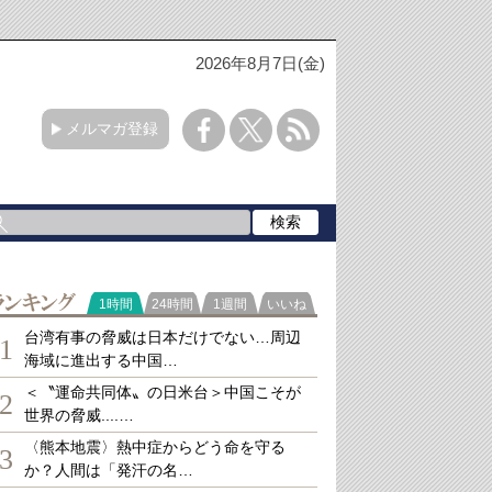
2026年8月7日(金)
メルマガ登録
ランキング
1時間
24時間
1週間
いいね
台湾有事の脅威は日本だけでない…周辺
1
海域に進出する中国…
＜〝運命共同体〟の日米台＞中国こそが
2
世界の脅威....…
〈熊本地震〉熱中症からどう命を守る
3
か？人間は「発汗の名…