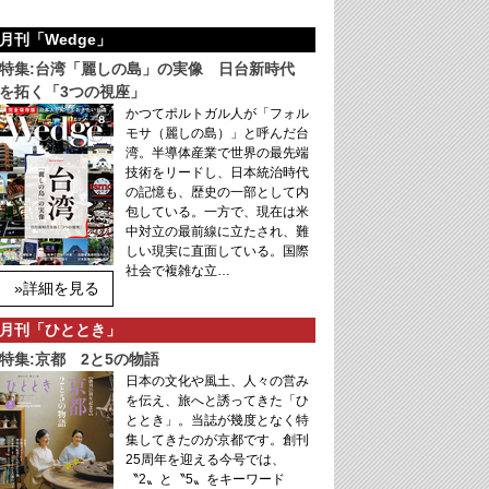
月刊「Wedge」
特集:台湾「麗しの島」の実像 日台新時代
を拓く「3つの視座」
かつてポルトガル人が「フォル
モサ（麗しの島）」と呼んだ台
湾。半導体産業で世界の最先端
技術をリードし、日本統治時代
の記憶も、歴史の一部として内
包している。一方で、現在は米
中対立の最前線に立たされ、難
しい現実に直面している。国際
社会で複雑な立…
»詳細を見る
月刊「ひととき」
特集:京都 2と5の物語
日本の文化や風土、人々の営み
を伝え、旅へと誘ってきた「ひ
ととき」。当誌が幾度となく特
集してきたのが京都です。創刊
25周年を迎える今号では、
〝2〟と〝5〟をキーワード