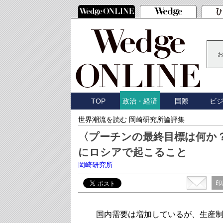
TOP
国際
ビ
政治・経済
世界潮流を読む 岡崎研究所論評集
〈プーチンの最終目標は何か？
にロシアで起こること
岡崎研究所
印
国内需要は増加しているが、生産制