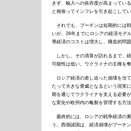
きず、輸入への依存度が高まってい
と相俟ってインフレを引き起こして
それでも、プーチンは短期的には戦
いが、26年までにロシアの経済モデ
導経済のコストは増大し、構造的問
しかし、その清算が訪れるまで、経
可能性は低い。ウクライナの主権を
ロシア経済の差し迫った崩壊を当てに
たって大きな脅威となるという現実
期を通じてウクライナを支える必要
な変化や欧州内の亀裂を管理する方
最終的には、ロシアの戦争経済の累
う。西側諸国は、経済崩壊がプーチ