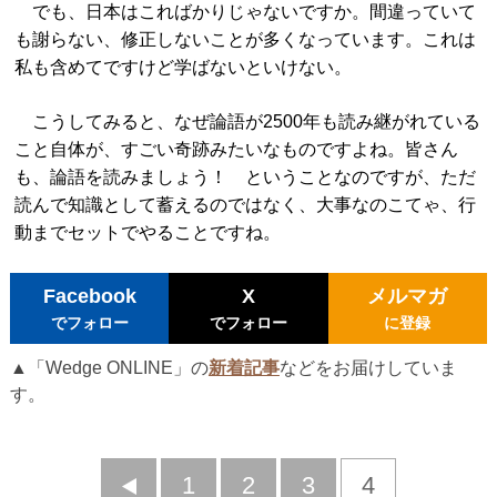
でも、日本はこればかりじゃないですか。間違っていて
も謝らない、修正しないことが多くなっています。これは
私も含めてですけど学ばないといけない。
こうしてみると、なぜ論語が2500年も読み継がれている
こと自体が、すごい奇跡みたいなものですよね。皆さん
も、論語を読みましょう！ ということなのですが、ただ
読んで知識として蓄えるのではなく、大事なのこてゃ、行
動までセットでやることですね。
Facebook
X
メルマガ
でフォロー
でフォロー
に登録
▲「Wedge ONLINE」の
新着記事
などをお届けしていま
す。
前
1
2
3
4