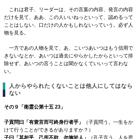
これは君子、リーダーは、その言葉の内容、発言の内容
だけを見て、ああ、この人いいねっといって、認めるって
ことはしない、口だけの人かもしれないっていう。必ず人
物を見る。
一方であの人物を見て、あ、こいつあいつはもう信用で
きないなとか、あいつは過去にやらかしたからといって排
除せず、あいつの言うことは聞かなくていいって言わな
い。
人からやられたくないことは他人にしてはなら
ない
その９「衛霊公第十五 23」
子貢問曰「有壹言而可終身行者乎」
（子貢問う。一生をか
けて行うことができるがありますか？）
子曰「其恕乎 己所不欲 勿施於人」
（孔子言う。人を思