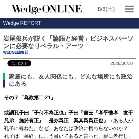
8/8(土)
Wedge REPORT
岩尾俊兵が説く「論語と経営」ビジネスパーソ
ンに必要なリベラル・アーツ
WEDGE編集部
2025/06/10
家庭にも、友人関係にも、どんな場所にも政治
はある
その７「為政第二 21」
或謂孔子曰「子何不為正也」子曰「書云『孝乎惟孝 友于
兄弟 施於有正』 是亦爲正 奚其爲爲正也」
（ある人が
孔子に尋ねた。なぜ、あなたは政治に携わらないのか？
孔子は「書経」にこう書いてあると言った。親に孝行し、