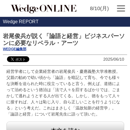
8/10(月)
Wedge REPORT
岩尾俊兵が説く「論語と経営」ビジネスパーソ
ンに必要なリベラル・アーツ
WEDGE編集部
2025/06/10
経営学者にして企業経営者の岩尾俊兵・慶應義塾大学准教授。
父親の勧めで幼い頃から「論語」を暗記して育ち、今でも様々
な決断を迫られた時に役立っていると言う。例えば、道徳によ
って治めるという徳治は「法で人々を罰するばかりでは、ごま
かして逃れようとする人が出てくる。しかし、徳をもって人々
に接すれば、人々は恥じ入り、自ら正しいことを行うようにな
る」という考えだ。これはまさしく「温故知新の経営学」。
「論語と経営」について岩尾先生に語って頂いた。