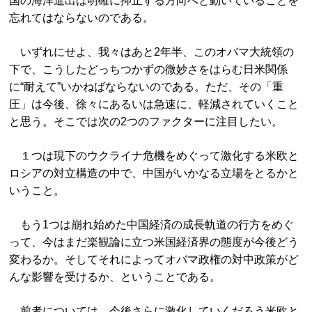
国の海洋進出は明確に抑止する方向へと動いていることを
忘れてはならないのである。
いずれにせよ、我々はあと2年半、このオバマ大統領の
下で、こうしたどっちつかずの微妙さをはらむ日米関係
に“耐えて”いかねばならないのである。ただ、その「重
圧」は今後、徐々にあるいは急速に、軽減されていくこと
と思う。そこでは次の2つのファクターに注目したい。
１つは現下のウクライナ危機をめぐって激化する米欧と
ロシアの対立構造の中で、中国がいかなる立場をとるかと
いうこと。
もう1つは崩れ始めた中国経済の成長軌道の行方をめぐ
って、今はまだ楽観論に立つ米国経済界の態度が今後どう
変わるか。そしてそれによってオバマ政権の対中政策がど
んな影響を受けるか、ということである。
前者については、今後さらに激化していくだろう米欧と