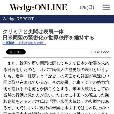
8/9(日)
Wedge REPORT
クリミアと尖閣は表裏一体
日米同盟の緊密化が世界秩序を維持する
中西輝政
（ 京都大学名誉教授）
2014/05/22
また、韓国で歴史問題に関してあえて日本の謝罪を求め
る発言をしたのも、オバマ氏個人の歴史観の表明というよ
りも、近年「経済」と「歴史」の両面から韓国が急速に中
国に取り込まれているが、その結果、北東アジアの勢力均
衡が崩れるのを何とか防ごうとする、米国大統領としての
当然の行動と見た方が良い。たしかに中国への際立った融
和姿勢をとるオバマ氏は「弱い米国大統領」の典型ではあ
るが、同時にオバマ政権の米国は水面下ではこれ以上の中