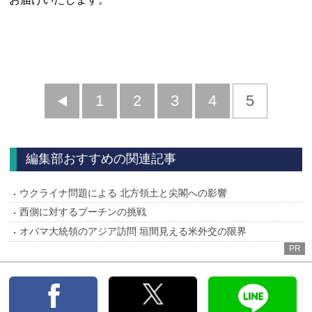
前
1
2
3
4
5
へ
編集部おすすめの関連記事
ウクライナ問題による 北方領土と尖閣への影響
西側に対するプーチンの挑戦
オバマ大統領のアジア訪問 垣間見える米外交の限界
PR