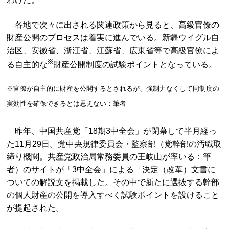
各地で次々に出される関連政策から見ると、高級官僚の
財産公開のプロセスは着実に進んでいる。新疆ウイグル自
治区、安徽省、浙江省、江蘇省、広東省等で高級官僚によ
※
る自主的な
財産公開制度の試験ポイントとなっている。
※官僚が自主的に財産を公開するとされるが、強制力なくして同制度の
実効性を確保できるとは思えない：筆者
昨年、中国共産党「18期3中全会」が閉幕して半月経っ
た11月29日。党中央規律委員会・監察部（党幹部の汚職取
締り機関。共産党政治局常務委員の王岐山が率いる：筆
者）のサイトが「3中全会」による「決定（改革）文書に
ついての解説文を掲載した。その中で新たに選抜する幹部
の個人財産の公開を導入すべく試験ポイントを設けること
が提起された。