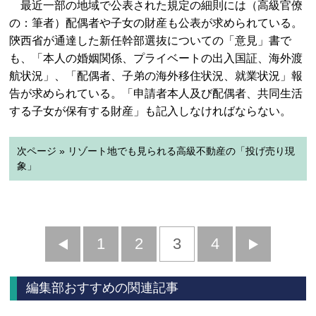
最近一部の地域で公表された規定の細則には（高級官僚
の：筆者）配偶者や子女の財産も公表が求められている。
陝西省が通達した新任幹部選抜についての「意見」書で
も、「本人の婚姻関係、プライベートの出入国証、海外渡
航状況」、「配偶者、子弟の海外移住状況、就業状況」報
告が求められている。「申請者本人及び配偶者、共同生活
する子女が保有する財産」も記入しなければならない。
次ページ » リゾート地でも見られる高級不動産の「投げ売り現
象」
前
1
2
3
4
次
へ
へ
編集部おすすめの関連記事