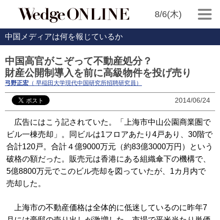
8/6(木)
中国メディアは何を報じているか
中国高官がこぞって不動産処分？
財産公開制導入を前に高級物件を投げ売り
弓野正宏
（ 早稲田大学現代中国研究所招聘研究員）
2014/06/24
広告にはこう記されていた。「上海市中山公園商業圏で
ビル一棟売却」。同ビルは1フロアあたり4戸あり、30階で
合計120戸。合計４億9000万元（約83億3000万円）という
破格の額だった。販売元は香港にある組織傘下の機構で、
5億8800万元でこのビル売却を図っていたが、1カ月内で
売却した。
上海市の不動産価格は全体的に低迷しているのに昨年7
月には豪邸の売り出しが激増した。市場で平米当たり単価