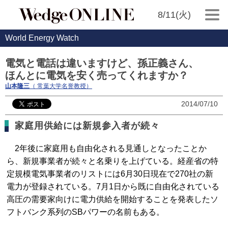
8/11(火)
World Energy Watch
電気と電話は違いますけど、孫正義さん、
ほんとに電気を安く売ってくれますか？
山本隆三
（ 常葉大学名誉教授）
2014/07/10
家庭用供給には新規参入者が続々
2年後に家庭用も自由化される見通しとなったことか
ら、新規事業者が続々と名乗りを上げている。経産省の特
定規模電気事業者のリストには6月30日現在で270社の新
電力が登録されている。7月1日から既に自由化されている
高圧の需要家向けに電力供給を開始することを発表したソ
フトバンク系列のSBパワーの名前もある。