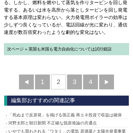
る。しかし、燃料を燃やして蒸気を作りタービンを回し発
電する、あるいは水を高所から落としタービンを回し発電
する基本原理は変わらない。火力発電用ボイラーの効率は
少しずつ良くなっているが、電話回線が光に変わり、通信
速度が数百倍変わったような劇的な変化はない。
次ページ » 英国も米国も電力自由化については試行錯誤
前
1
2
3
4
次
へ
へ
編集部おすすめの関連記事
「死ぬまで反原発」を掲げる孫正義 再エネ投資で収益は確保
河野太郎と朝日新聞 不正確な脱原発論の共通点
いやでも買わされる「ワタミ」の電気 居酒屋と太陽光発電事業