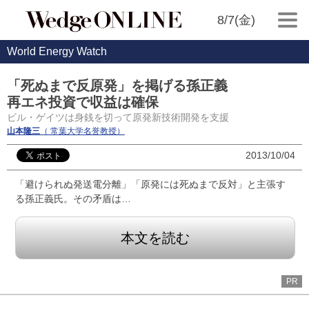
8/7(金)
World Energy Watch
「死ぬまで反原発」を掲げる孫正義
再エネ投資で収益は確保
ビル・ゲイツは身銭を切って原発新技術開発を支援
山本隆三
（ 常葉大学名誉教授）
2013/10/04
「避けられぬ発送電分離」「原発には死ぬまで反対」と主張す
る孫正義氏。その矛盾は…
本文を読む
PR