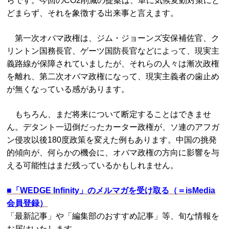
らです。今回のCO2削減の提案は、単に気候変動対策にと
どまらず、それを象徴する出来事と言えます。
第一次オバマ政権は、ジム・ジョーンズ安保補佐官、ク
リントン国務長官、ゲーツ国防長官などによって、現実主
義路線が保障されていましたが、それらの人々は漸次政権
を離れ、第二次オバマ政権になって、現実主義者の歯止め
が無くなっている感があります。
もちろん、まだ将来について断定することはできませ
ん。デタント一辺倒だったカーター政権が、ソ連のアフガ
ン侵攻以後180度政策を変えた例もあります。中国の挑発
的傾向が、何らかの機会に、オバマ政権の方向に影響を与
える可能性はまだ残っているかもしれません。
■
「WEDGE Infinity」のメルマガを受け取る（＝isMedia
会員登録）
「最新記事」や「編集部のおすすめ記事」等、旬な情報を
お届けいたします。