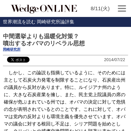
8/11(火)
世界潮流を読む 岡崎研究所論評集
中間選挙よりも温暖化対策？
噴出するオバマのリベラル思想
岡崎研究所
2014/07/22
しかし、この論説も指摘しているように、そのためには
主として石炭火力発電を制限することになり、石炭産出州
の議員から反対があります。特に、ルイジアナ州のよう
に、大きな石炭産業を擁し、また、民主党上院議員の席の
確保が危ぶまれている州では、オバマの決定に対して危惧
の念が表明されているとのことです。これに対して、オバ
マは党内の反対よりも環境主義を優先させています。オバ
マの議会に対する根回し不足は、シリア問題を始めとし