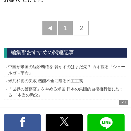
前
1
2
へ
編集部おすすめの関連記事
中国が米国の経済覇権を 脅かすのはまだ先？ カギ握る「シェー
ルガス革命」
米共和党の失敗 機能不全に陥る民主主義
「世界の警察官」をやめる米国 日本の集団的自衛権行使に対す
る 「本当の懸念」
PR