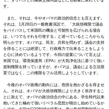
て、タリバンとの捕虜交換問題などにも顕著に表れていま
す。
また、それは、今やオバマの政治的信念とも言えます。
それは、1月28日の一般教書演説で、「大統領権限で議会
をバイパスして米国民の機会と可能性を広げられる場合
は、いつでもそれを行使する」と述べているところからも
明らかです。オバマは、民主、共和を問わず、議会の支持
を得ることには絶望して、行政権力で出来ることをしよう
と心に決めているようです。今回の提案について言えば、
米国では、環境保護局（EPA）が大気浄化法に基づく強い
規制権限を持っていますが、オバマは、議会による立法措
置ではなく、この権限をフル活用しようとしています。
今後のオバマ政権の動向には、危惧を抱かざるを得ませ
ん。それは、オバマが大統領権限により大きく依存するこ
とに加えて、オバマの政治信念の中にある、学生時代以来
抱いてきた極めて強いリベラル思想が噴出し始めているか