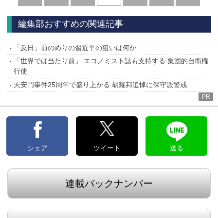
へ
へ
編集部おすすめの関連記事
「反日」前のめりの習近平の狙いは何か
「世界では当たり前」 エコノミスト誌も支持する 集団的自衛権
行使
天安門事件25周年で盛り上がる 胡耀邦追悼に保守派警戒
PR
シェア
ツイート
送る
連載バックナンバー