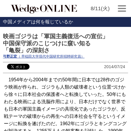
8/11(火)
中国メディアは何を報じているか
映画ゴジラは「軍国主義復活への宣伝」
中国保守派のこじつけに窺い知る
「亀裂」の深刻さ
弓野正宏
（ 早稲田大学現代中国研究所招聘研究員）
2014/07/24
1954年から2004年までの50年間に日本では28作のゴジ
ラ映画が作られ、ゴジラも人類の破壊者という位置づけか
ら徐々に日本社会の保護者へと転換していった。50年にも
わたる映画による洗脳作用により、日本だけでなく世界で
も日本の軍国主義イメージの具現化であったゴジラが、反
戦テーマの破壊からの再生への日本社会を守るというイメ
ージに転換を遂げたのだ。1962年にゴジラとキングコング
が対決すると、1255万人もの観客数を記録した。1990年