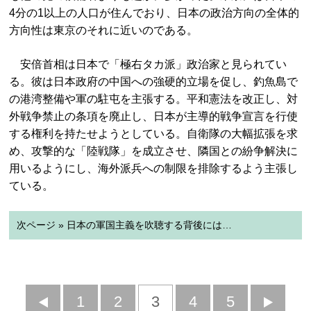
4分の1以上の人口が住んでおり、日本の政治方向の全体的
方向性は東京のそれに近いのである。
安倍首相は日本で「極右タカ派」政治家と見られてい
る。彼は日本政府の中国への強硬的立場を促し、釣魚島で
の港湾整備や軍の駐屯を主張する。平和憲法を改正し、対
外戦争禁止の条項を廃止し、日本が主導的戦争宣言を行使
する権利を持たせようとしている。自衛隊の大幅拡張を求
め、攻撃的な「陸戦隊」を成立させ、隣国との紛争解決に
用いるようにし、海外派兵への制限を排除するよう主張し
ている。
次ページ » 日本の軍国主義を吹聴する背後には…
前
1
2
3
4
5