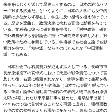
来事をほじくり返して歴史云々するのは、日本の経済パワ
ーに対する嫉妬だ」というように。日本の大学にも反中的
講師は少なからず存在し、学生に反中感情を植え付けてい
る。歴史を歪曲し、政策決定に携わる官僚に影響を与えて
いる。文科省は彼らに研究費を提供し、「対中政策」研究
で外務省が彼らを討論会に招いて研究成果を取り入れ、対
中政策のために参照している。学術界でも社会世論でも影
響力を持つ。「知中派」ならそのほとんどが「中国牽制
派」でもある。
日本社会では右翼勢力が絶えず拡大している。長崎市市
長が原爆投下の哀悼式において天皇の戦争責任について言
及した後、右翼に暗殺されかかり、銃弾を受けて生死を彷
徨った。2011年に起きた釣魚島（日本では尖閣と呼んでい
る：筆者）論争の扇動者で極右の代表的人物である石原慎
太郎は4期にわたり東京都知事を務めた。選挙結果は驚く
べきもので彼は苦労することなく再選に成功し、獲得票数
も他の党の候補者よりも遥かに多かった。東京には日本の