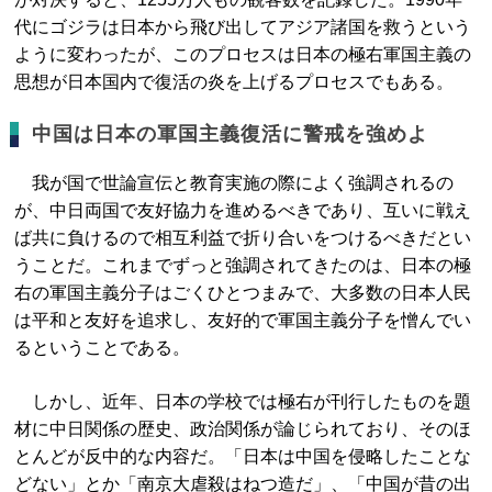
代にゴジラは日本から飛び出してアジア諸国を救うという
ように変わったが、このプロセスは日本の極右軍国主義の
思想が日本国内で復活の炎を上げるプロセスでもある。
中国は日本の軍国主義復活に警戒を強めよ
我が国で世論宣伝と教育実施の際によく強調されるの
が、中日両国で友好協力を進めるべきであり、互いに戦え
ば共に負けるので相互利益で折り合いをつけるべきだとい
うことだ。これまでずっと強調されてきたのは、日本の極
右の軍国主義分子はごくひとつまみで、大多数の日本人民
は平和と友好を追求し、友好的で軍国主義分子を憎んでい
るということである。
しかし、近年、日本の学校では極右が刊行したものを題
材に中日関係の歴史、政治関係が論じられており、そのほ
とんどが反中的な内容だ。「日本は中国を侵略したことな
どない」とか「南京大虐殺はねつ造だ」、「中国が昔の出