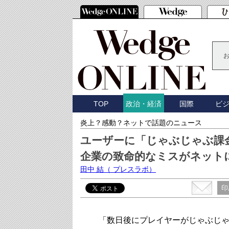
TOP
国際
ビ
政治・経済
炎上？感動？ネットで話題のニュース
ユーザーに「じゃぶじゃぶ課
企業の致命的なミスがネット
田中 結
（ プレスラボ）
印
「数日後にプレイヤーがじゃぶじゃ