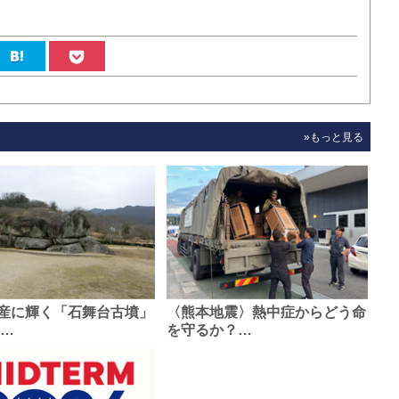
»もっと見る
産に輝く「石舞台古墳」
〈熊本地震〉熱中症からどう命
0…
を守るか？…