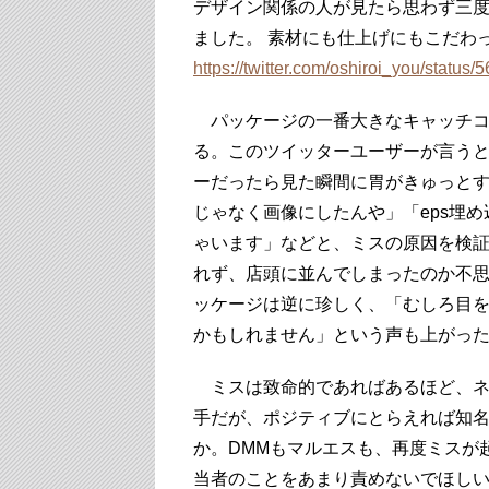
デザイン関係の人が見たら思わず三
ました。 素材にも仕上げにもこだわ
https://twitter.com/oshiroi_you/stat
パッケージの一番大きなキャッチコ
る。このツイッターユーザーが言うと
ーだったら見た瞬間に胃がきゅっと
じゃなく画像にしたんや」「eps埋
ゃいます」などと、ミスの原因を検
れず、店頭に並んでしまったのか不
ッケージは逆に珍しく、「むしろ目を
かもしれません」という声も上がっ
ミスは致命的であればあるほど、ネ
手だが、ポジティブにとらえれば知
か。DMMもマルエスも、再度ミスが
当者のことをあまり責めないでほし