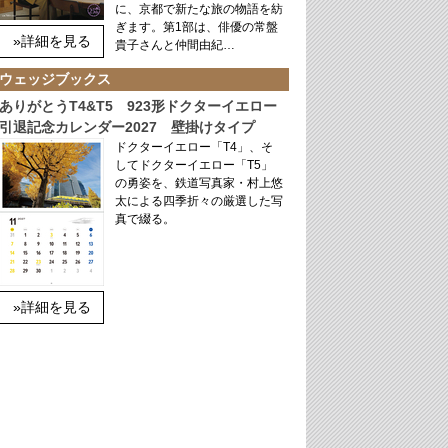
に、京都で新たな旅の物語を紡
ぎます。第1部は、俳優の常盤
»詳細を見る
貴子さんと仲間由紀…
ウェッジブックス
ありがとうT4&T5 923形ドクターイエロー
引退記念カレンダー2027 壁掛けタイプ
ドクターイエロー「T4」、そ
してドクターイエロー「T5」
の勇姿を、鉄道写真家・村上悠
太による四季折々の厳選した写
真で綴る。
»詳細を見る