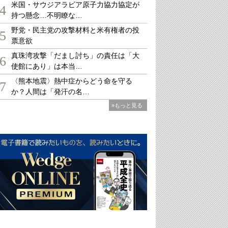
米国・サウジアラビア原子力協力協定が
4
持つ懸念…不明瞭な…
野党・民主党の攻撃材料と米有権者の投
5
票意欲
真珠湾攻撃「だまし討ち」の責任は「大
6
使館にあり」は本当…
〈熊本地震〉熱中症からどう命を守る
7
か？人間は「発汗の名…
»もっと見る