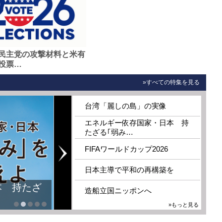
民主党の攻撃材料と米有
投票…
»すべての特集を見る
台湾「麗しの島」の実像
エネルギー依存国家・日本 持
たざる｢弱み…
FIFAワールドカップ2026
日本主導で平和の再構築を
本 持たざ
造船立国ニッポンへ
»もっと見る