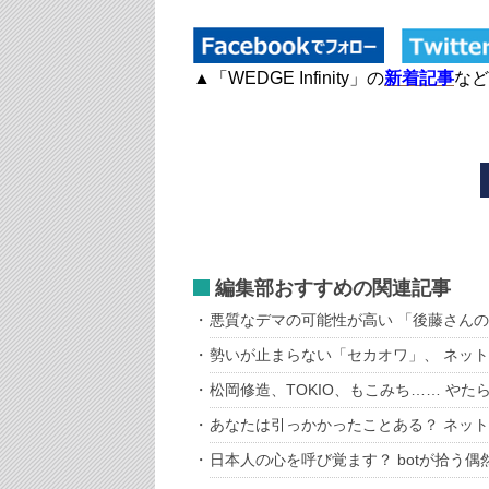
▲「WEDGE Infinity」の
新着記事
など
編集部おすすめの関連記事
悪質なデマの可能性が高い 「後藤さん
勢いが止まらない「セカオワ」、 ネッ
松岡修造、TOKIO、もこみち…… や
あなたは引っかかったことある？ ネッ
日本人の心を呼び覚ます？ botが拾う