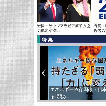
米国・サウジアラビア原子力協
野党・
力協定が持…
権者の
特集
エネルギー依存国家・日
る｢弱み…