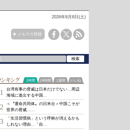
2026年8月8日(土)
メルマガ登録
ランキング
1時間
24時間
1週間
いいね
台湾有事の脅威は日本だけでない…周辺
1
海域に進出する中国…
＜〝運命共同体〟の日米台＞中国こそが
2
世界の脅威....…
「生活習慣病」という呼称が消えるかも
3
しれない理由…「自…