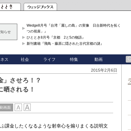
Wedge8月号『台湾「麗しの島」の実像 日台新時代を拓く「3
つの視座」』
お知らせ
ひととき8月号『京都 2と5の物語』
新刊書籍『飛鳥・藤原に隠された古代宮都の謎』
ジネス
社会
ライフ
特集
動画
2015年2月6日
金」させろ！？
に晒される！
刷画面
ぶ課金したくなるような射幸心を煽りまくる説明文