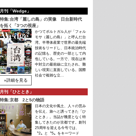
月刊「Wedge」
特集:台湾「麗しの島」の実像 日台新時代
を拓く「3つの視座」
かつてポルトガル人が「フォル
モサ（麗しの島）」と呼んだ台
湾。半導体産業で世界の最先端
技術をリードし、日本統治時代
の記憶も、歴史の一部として内
包している。一方で、現在は米
中対立の最前線に立たされ、難
しい現実に直面している。国際
社会で複雑な立…
»詳細を見る
月刊「ひととき」
特集:京都 2と5の物語
日本の文化や風土、人々の営み
を伝え、旅へと誘ってきた「ひ
ととき」。当誌が幾度となく特
集してきたのが京都です。創刊
25周年を迎える今号では、
〝2〟と〝5〟をキーワード