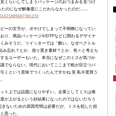
度見くらいしてしまうパッケージのおつまみを見つけ
ったのになぜ解像度にこだわらなかったのだ……
us/561421885607391233
ピーの文字が、ボヤけてしまって不明瞭になってい
おり、商品パッケージやDTPなどに関わるデザイナ
すくみそうだ。ツイッターでは「酷い。なぜベクトル
め込み忘れ？とか、借り置き素材？とか、色々と考えち
証するユーザーもいた。本当になぜこのミスが気づか
思議でならない。現代においてここまで粗が目立つパ
引くという意味でつくったんですかね 笑 私今度買う
た。
ット上では話題になりやすい。企業としてミスは痛
名度が上がるという好結果になったのではないだろう
起きないための原因究明は必要だが、ミスを犯した担
いと思った。