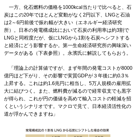
一方、化石燃料の価格を1000kcal当たりで比べると、石
炭はこの20年でほとんど変動がなく2円以下、LNGと石油
は2～6円前後で振れ幅が大きい（エネルギー経済研究
所）。日本の発電構成比において石炭の利用率は約3割で
LNGと同程度だが、仮にLNGから1割を石炭へシフトする
と経済にどう影響するか。第一生命経済研究所の興味深い
データがある（下表参照）。永濱氏に解説してもらおう。
「理論上の計算値ですが、まず年間の発電コストが8000
億円ほど下がり、その影響で実質GDPが３年後に約0.3％
上昇する。これは約1.6兆円に相当し、5万人規模の雇用拡
大に結びつく。また、燃料費が減るので経常収支でも黒字
が得られ、これが円の価値を高めて輸入コストの軽減を招
くというシナリオです。マクロで見て、日本経済活性化の
道が浮かんできますね」