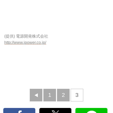
(提供) 電源開発株式会社
http://www.jpower.co.jp/
前
1
2
3
へ