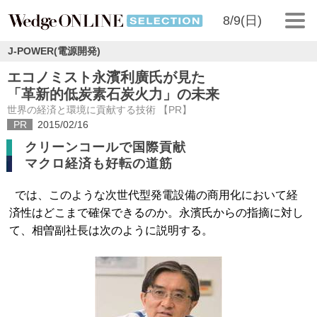
8/9(日)
J-POWER(電源開発)
エコノミスト永濱利廣氏が見た
「革新的低炭素石炭火力」の未来
世界の経済と環境に貢献する技術 【PR】
PR
2015/02/16
クリーンコールで国際貢献
マクロ経済も好転の道筋
では、このような次世代型発電設備の商用化において経
済性はどこまで確保できるのか。永濱氏からの指摘に対し
て、相曽副社長は次のように説明する。