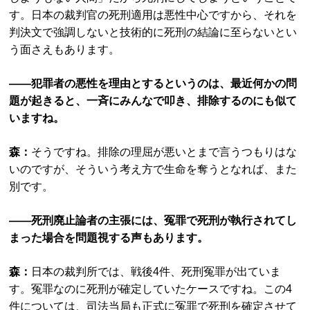
す。日本の裁判官の死刑適用は悪性中心ですから、それを
判決文で強調しないと技術的に死刑の結論に至らないとい
う面さえもあります。
――犯罪者の悪性を理由とするというのは、最近何かの問
題が起きると、一斉にみんなで叩き、排除するのにも似て
いますね。
森：
そうですね。排除の理屈が悪いとまで言うつもりはな
いのですが、そういう考え方で生命を奪うとなれば、また
別です。
――死刑廃止論者の主張には、冤罪で死刑が執行されてし
まった場合を問題視する声もあります。
森：
日本の裁判所では、戦後4件、死刑冤罪が出ていま
す。冤罪なのに死刑が確定していたケースですね。この4
件については、司法当局も正式に冤罪で死刑を確定させて