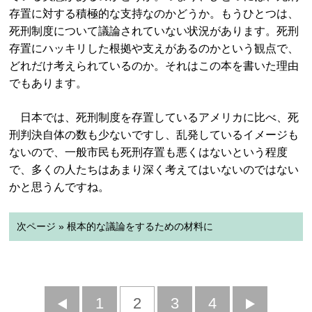
存置に対する積極的な支持なのかどうか。もうひとつは、
死刑制度について議論されていない状況があります。死刑
存置にハッキリした根拠や支えがあるのかという観点で、
どれだけ考えられているのか。それはこの本を書いた理由
でもあります。
日本では、死刑制度を存置しているアメリカに比べ、死
刑判決自体の数も少ないですし、乱発しているイメージも
ないので、一般市民も死刑存置も悪くはないという程度
で、多くの人たちはあまり深く考えてはいないのではない
かと思うんですね。
次ページ » 根本的な議論をするための材料に
前
1
2
3
4
次