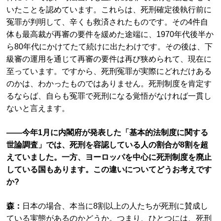
いたことを認めています。これらは、死刑確定後執行前に
冤罪が判明して、辛くも救済されたものです。その4件自
体も最高裁が再審の要件を緩めた途端に、1970年代後半か
ら80年代にかけてたて続けに出たわけです。その後は、下
級審の運用を通じて再審の要件は再び狭められて、現在に
至っています。ですから、死刑冤罪が実際にどれだけある
のかは、わかったものではありません。死刑制度を肯定す
るならば、自らも冤罪で死刑になる覚悟がなければ一貫し
ないと言えます。
――今年1月に内閣府が発表した「基本的法制度に関する
世論調査」では、死刑を容認している人の割合が8割を超
えていました。一方、ヨーロッパを中心に死刑制度を廃止
している国もあります。この違いについてどうお考えです
か?
森：
日本の場合、本当に8割以上の人たちが死刑に賛成し
ている実態があるのかどうか。つまり、ひとつには、死刑