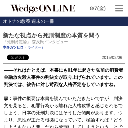
8/7(金)
オトナの教養 週末の一冊
新たな視点から死刑制度の本質を問う
『死刑肯定論』 森炎氏インタビュー
本多カツヒロ
（ ライター）
2015/03/06
――それはたとえば、本書にも01年に起きた弘前の消費者
金融放火殺人事件の判決文が取り上げられています。この
判決では、被告に対し苛烈な人格否定をしていますね。
森：
事件の概要は本書を読んでいただきたいですが、判決
文を見ると、犯罪行為から離れた人格攻撃と感じられるで
しょう。日本の死刑判決にはそうした傾向があります。つ
まり、悪性が主たる根拠になっていて、極論すれば「どう
しようもない人間」だから死刑にしてしまうということで