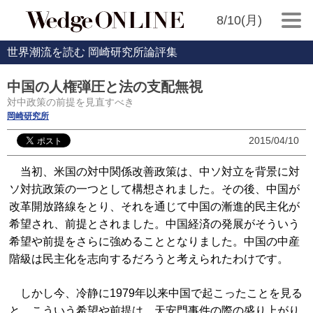
8/10(月)
世界潮流を読む 岡崎研究所論評集
中国の人権弾圧と法の支配無視
対中政策の前提を見直すべき
岡崎研究所
2015/04/10
当初、米国の対中関係改善政策は、中ソ対立を背景に対
ソ対抗政策の一つとして構想されました。その後、中国が
改革開放路線をとり、それを通じて中国の漸進的民主化が
希望され、前提とされました。中国経済の発展がそういう
希望や前提をさらに強めることとなりました。中国の中産
階級は民主化を志向するだろうと考えられたわけです。
しかし今、冷静に1979年以来中国で起こったことを見る
と、こういう希望や前提は、天安門事件の際の盛り上がり