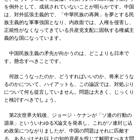
を例外として、成就されていないことが明らかです。中国
は、対外拡張主義的で、「中華民族の再興」を夢とする民
族主義的な軍事強国となり、内政面では、人権を侵害し、
正統性がなくなってきている共産党支配に固執する権威主
義的な国になっています。
中国民族主義の矛先が向かうのは、どこよりも日本で
す。懸念すべきことです。
何故こうなったのか、どうすればいいのか、将来どうな
るのかについて、ハイアットも、この論説では、対処ぶり
について何も提言していません。問題は大きく、じっくり
と検討すべきでしょう。
第2次世界大戦後、ジョージ・ケナンが「ソ連の行動の
源泉」といういわゆるX論文を発表し、これがソ連封じ込
め政策につながりましたが、中国の問題はそれに匹敵す
る、あるいはそれ以上の知的資産を投じて解明すべき大問