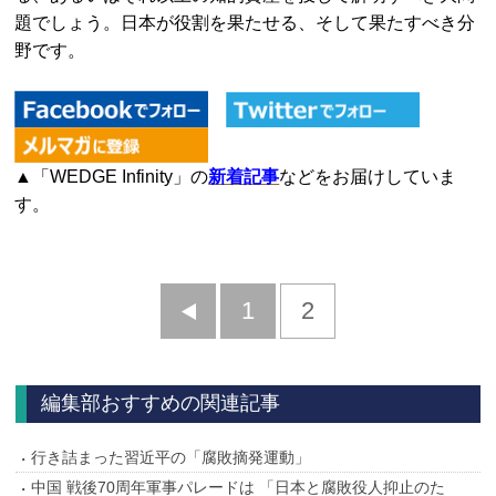
題でしょう。日本が役割を果たせる、そして果たすべき分
野です。
▲「WEDGE Infinity」の
新着記事
などをお届けしていま
す。
前
1
2
へ
編集部おすすめの関連記事
行き詰まった習近平の「腐敗摘発運動」
中国 戦後70周年軍事パレードは 「日本と腐敗役人抑止のた