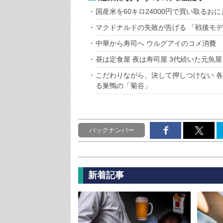
国産米を60キロ24000円で買い取るお
マクドナルドの失敗が告げる 「戦後モ
中華から寿司へ ウルグアイのコメ消費
昼は定食屋 夜は寿司屋 3代続いた元魚
こだわりながら、決して押しつけない 
る巣鴨の「菊谷」
バックナンバー
新着記事