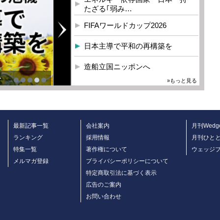
たざる｢弱み…
FIFAワールドカップ2026
日本主導で平和の再構築を
造船立国ニッポンへ
を
»もっと見る
最新記事一覧
会社案内
月刊Wedg
ランキング
採用情報
月刊ひと
特集一覧
著作権について
ウェッジ
メルマガ登録
プライバシーポリシーについて
特定商取引法に基づく表示
広告のご案内
お問い合わせ