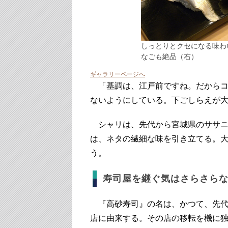
しっとりとクセになる味わ
なごも絶品（右）
ギャラリーページへ
「基調は、江戸前ですね。だからコ
ないようにしている。下ごしらえが
シャリは、先代から宮城県のササニ
は、ネタの繊細な味を引き立てる。
う。
寿司屋を継ぐ気はさらさら
『高砂寿司』の名は、かつて、先代
店に由来する。その店の移転を機に