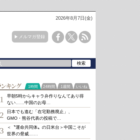
2026年8月7日(金)
メルマガ登録
ランキング
1時間
24時間
1週間
いいね
早朝5時からキャラ弁作りなんてあり得
1
ない……中国のお母…
日本でも進む「在宅勤務廃止」、
2
GMO・熊谷代表の投稿で…
＜〝運命共同体〟の日米台＞中国こそが
3
世界の脅威....…