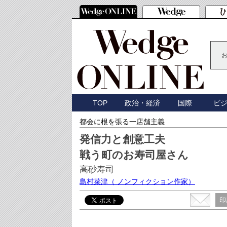
TOP
政治・経済
国際
ビ
都会に根を張る一店舗主義
発信力と創意工夫
戦う町のお寿司屋さん
高砂寿司
島村菜津
（ ノンフィクション作家）
印