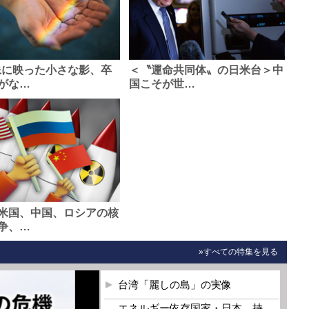
像に映った小さな影、卒
＜〝運命共同体〟の日米台＞中
がな…
国こそが世…
米国、中国、ロシアの核
争、…
»すべての特集を見る
台湾「麗しの島」の実像
エネルギー依存国家・日本 持