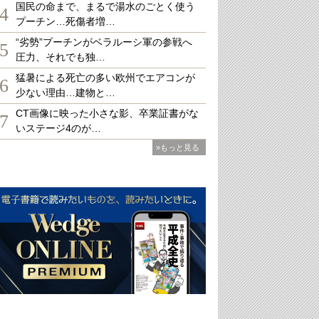
国民の命まで、まるで湯水のごとく使う
4
プーチン…死傷者増…
“劣勢”プーチンがベラルーシ軍の参戦へ
5
圧力、それでも独…
猛暑による死亡の多い欧州でエアコンが
6
少ない理由…建物と…
CT画像に映った小さな影、卒業証書がな
7
いステージ4のが…
»もっと見る