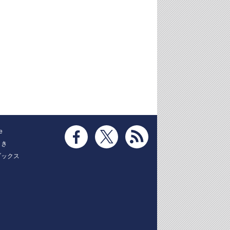
e
とき
ブックス