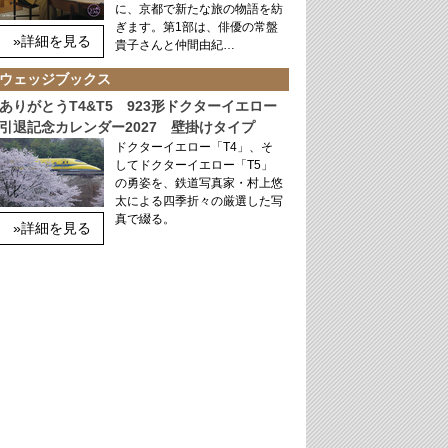
に、京都で新たな旅の物語を紡
ぎます。第1部は、俳優の常盤
»詳細を見る
貴子さんと仲間由紀…
ウェッジブックス
ありがとうT4&T5 923形ドクターイエロー
引退記念カレンダー2027 壁掛けタイプ
ドクターイエロー「T4」、そ
してドクターイエロー「T5」
の勇姿を、鉄道写真家・村上悠
太による四季折々の厳選した写
真で綴る。
»詳細を見る