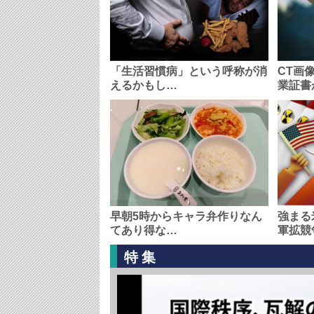
「生活習慣病」という呼称が消
CT画
えるかもし…
業証書
早朝5時からキャラ弁作りなん
強まる
てあり得な…
軍拡競
特集