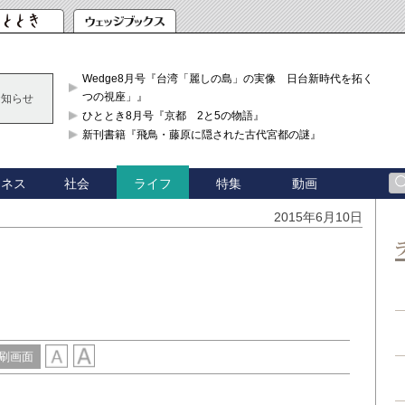
Wedge8月号『台湾「麗しの島」の実像 日台新時代を拓く「3
つの視座」』
お知らせ
ひととき8月号『京都 2と5の物語』
新刊書籍『飛鳥・藤原に隠された古代宮都の謎』
ジネス
社会
特集
動画
ライフ
2015年6月10日
刷画面