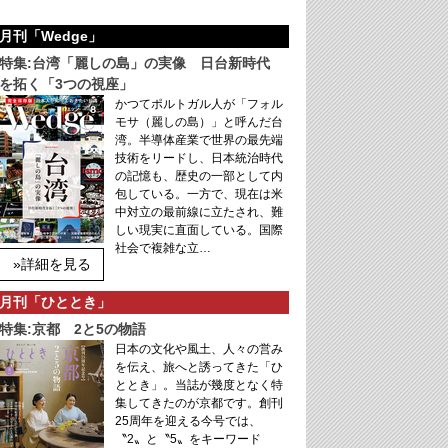
月刊「Wedge」
特集:台湾「麗しの島」の実像 日台新時代
を拓く「3つの視座」
かつてポルトガル人が「フォル
モサ（麗しの島）」と呼んだ台
湾。半導体産業で世界の最先端
技術をリードし、日本統治時代
の記憶も、歴史の一部として内
包している。一方で、現在は米
中対立の最前線に立たされ、難
しい現実に直面している。国際
社会で複雑な立…
»詳細を見る
月刊「ひととき」
特集:京都 2と5の物語
日本の文化や風土、人々の営み
を伝え、旅へと誘ってきた「ひ
ととき」。当誌が幾度となく特
集してきたのが京都です。創刊
25周年を迎える今号では、
〝2〟と〝5〟をキーワード