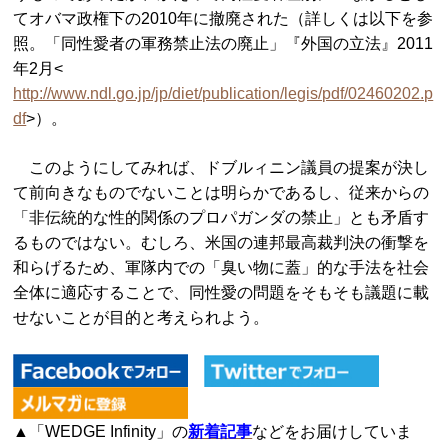
てオバマ政権下の2010年に撤廃された（詳しくは以下を参
照。「同性愛者の軍務禁止法の廃止」『外国の立法』2011
年2月<
http://www.ndl.go.jp/jp/diet/publication/legis/pdf/02460202.p
df
>）。
このようにしてみれば、ドブルィニン議員の提案が決し
て前向きなものでないことは明らかであるし、従来からの
「非伝統的な性的関係のプロパガンダの禁止」とも矛盾す
るものではない。むしろ、米国の連邦最高裁判決の衝撃を
和らげるため、軍隊内での「臭い物に蓋」的な手法を社会
全体に適応することで、同性愛の問題をそもそも議題に載
せないことが目的と考えられよう。
▲「WEDGE Infinity」の
新着記事
などをお届けしていま