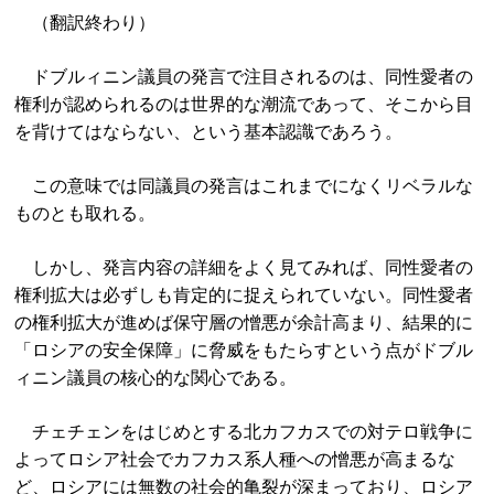
（翻訳終わり）
ドブルィニン議員の発言で注目されるのは、同性愛者の
権利が認められるのは世界的な潮流であって、そこから目
を背けてはならない、という基本認識であろう。
この意味では同議員の発言はこれまでになくリベラルな
ものとも取れる。
しかし、発言内容の詳細をよく見てみれば、同性愛者の
権利拡大は必ずしも肯定的に捉えられていない。同性愛者
の権利拡大が進めば保守層の憎悪が余計高まり、結果的に
「ロシアの安全保障」に脅威をもたらすという点がドブル
ィニン議員の核心的な関心である。
チェチェンをはじめとする北カフカスでの対テロ戦争に
よってロシア社会でカフカス系人種への憎悪が高まるな
ど、ロシアには無数の社会的亀裂が深まっており、ロシア