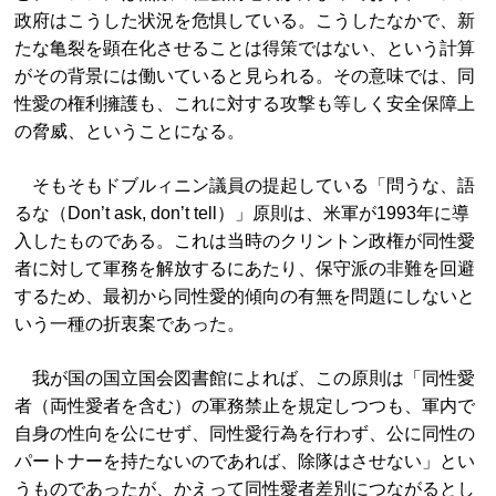
政府はこうした状況を危惧している。こうしたなかで、新
たな亀裂を顕在化させることは得策ではない、という計算
がその背景には働いていると見られる。その意味では、同
性愛の権利擁護も、これに対する攻撃も等しく安全保障上
の脅威、ということになる。
そもそもドブルィニン議員の提起している「問うな、語
るな（Don’t ask, don’t tell）」原則は、米軍が1993年に導
入したものである。これは当時のクリントン政権が同性愛
者に対して軍務を解放するにあたり、保守派の非難を回避
するため、最初から同性愛的傾向の有無を問題にしないと
いう一種の折衷案であった。
我が国の国立国会図書館によれば、この原則は「同性愛
者（両性愛者を含む）の軍務禁止を規定しつつも、軍内で
自身の性向を公にせず、同性愛行為を行わず、公に同性の
パートナーを持たないのであれば、除隊はさせない」とい
うものであったが、かえって同性愛者差別につながるとし