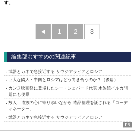
す。
前
1
2
3
へ
編集部おすすめの関連記事
武器とカネで急接近する サウジアラビアとロシア
巨大な隣人・中国とロシアはどう向き合うのか？（後篇）
カンヌ映画祭に登場したシー・シェパード代表 水族館イルカ問
題にも便乗
故人、遺族の心に寄り添いながら 遺品整理を託される「コーデ
ィネーター」
武器とカネで急接近する サウジアラビアとロシア
PR