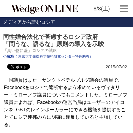
8/8(土)
メディアから読むロシア
同性婚合法化で苦慮するロシア政府
「問うな、語るな」原則の導入を示唆
「臭い物に蓋」ロシアの戦略
小泉悠
（ 東京大学先端科学技術研究センター特任助教）
2015/07/02
同議員はまた、サンクトペテルブルグ議会の議員で、
Facebookをロシアで遮断するよう求めているヴィタリ
ー・ミローノフ議員についてもコメントした。ミローノフ
議員によれば、Facebookの運営当局はユーザーのアイコ
ンをLGBTのレインボーカラーにできる機能を提供するこ
とでロシア連邦の方に明確に違反していると主張してい
る。