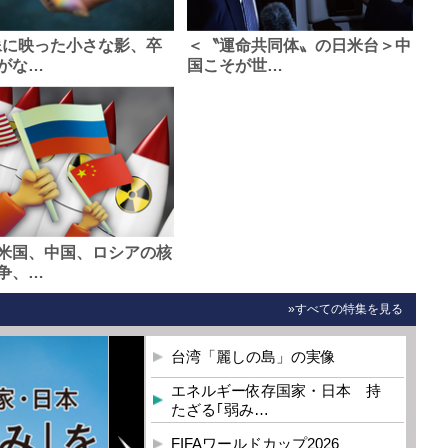
像に映った小さな影、卒
＜〝運命共同体〟の日米台＞中
がな…
国こそが世…
米国、中国、ロシアの核
争、…
»すべての特集を見る
台湾「麗しの島」の実像
エネルギー依存国家・日本 持
たざる｢弱み…
FIFAワールドカップ2026