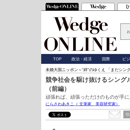
TOP
政治・経済
国際
ビ
未婚大国ニッポン～“絆”のゆくえ 「まだシン
競争社会を駆け抜けるシング
（前編）
頑張れば、頑張っただけのものが手に
にらさわあきこ
（ 文筆家、美容研究家）
印