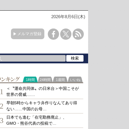
2026年8月6日(木)
メルマガ登録
ランキング
1時間
24時間
1週間
いいね
＜〝運命共同体〟の日米台＞中国こそが
1
世界の脅威....…
早朝5時からキャラ弁作りなんてあり得
2
ない……中国のお母…
日本でも進む「在宅勤務廃止」、
3
GMO・熊谷代表の投稿で…