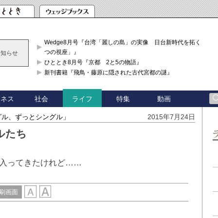
Wedge8月号『台湾「麗しの島」の実像 日台新時代を拓く「3
つの視座」』
お知らせ
ひととき8月号『京都 2と5の物語』
新刊書籍『飛鳥・藤原に隠された古代宮都の謎』
ジネス
社会
特集
動画
ライフ
グル、ずっとシングル」
2015年7月24日
ルたち
入ってきたけれど……
刷画面