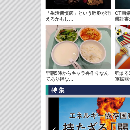
「生活習慣病」という呼称が消
CT画
えるかもし…
業証書
早朝5時からキャラ弁作りなん
強まる
てあり得な…
軍拡競
特集