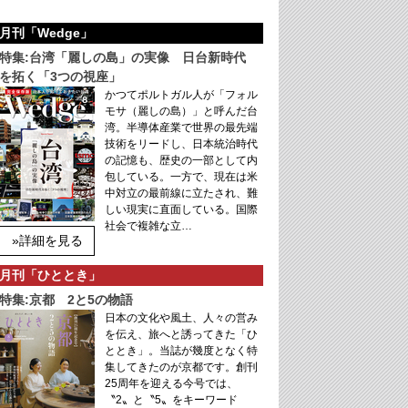
月刊「Wedge」
特集:台湾「麗しの島」の実像 日台新時代
を拓く「3つの視座」
かつてポルトガル人が「フォル
モサ（麗しの島）」と呼んだ台
湾。半導体産業で世界の最先端
技術をリードし、日本統治時代
の記憶も、歴史の一部として内
包している。一方で、現在は米
中対立の最前線に立たされ、難
しい現実に直面している。国際
社会で複雑な立…
»詳細を見る
月刊「ひととき」
特集:京都 2と5の物語
日本の文化や風土、人々の営み
を伝え、旅へと誘ってきた「ひ
ととき」。当誌が幾度となく特
集してきたのが京都です。創刊
25周年を迎える今号では、
〝2〟と〝5〟をキーワード