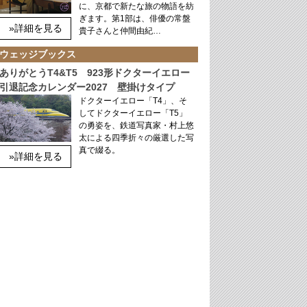
に、京都で新たな旅の物語を紡
ぎます。第1部は、俳優の常盤
»詳細を見る
貴子さんと仲間由紀…
ウェッジブックス
ありがとうT4&T5 923形ドクターイエロー
引退記念カレンダー2027 壁掛けタイプ
ドクターイエロー「T4」、そ
してドクターイエロー「T5」
の勇姿を、鉄道写真家・村上悠
太による四季折々の厳選した写
真で綴る。
»詳細を見る