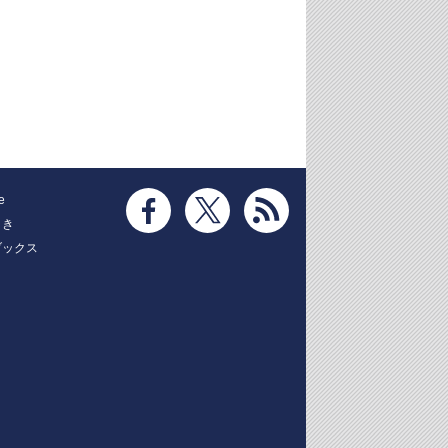
e
とき
ブックス