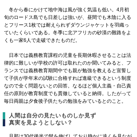
冬から春にかけて地中海は風が強く気温も低い。4月初
旬のロードス島でも日差しは強いが、昼間でも木陰に入る
とフリース1枚では耐えられずダウンジャケットを羽織っ
ていたくらいである。冬季に北アフリカの砂漠の難路をよ
くも一家6人で走破できたものだ。
日本では義務教育課程の児童を長期休暇させることは法
律的に難しいが学校の許可は取れたのか聞いてみると、フ
ランスでは義務教育期間中でも親が勉強を教えると宣誓し
て子供が学年末の試験に合格すれば進級できるという制度
なので全く問題ないとの回答。なるほど個人主義・自己責
任の原則が教育制度でも貫徹していると納得。したがって
毎日両親は夕食後子供たちの勉強をみているとのこと。
人間は自分の見たいものしか見ず
真実を見ようとしない？
旦那は30代後半で髭を伸ばしており静かに遠くを見なが