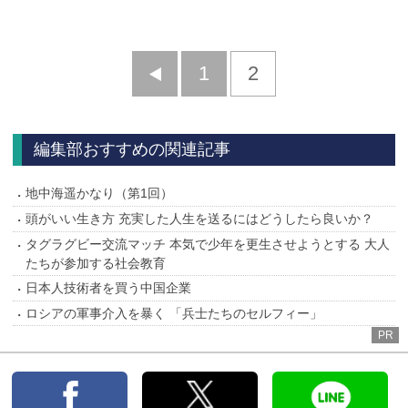
前
1
2
へ
編集部おすすめの関連記事
地中海遥かなり（第1回）
頭がいい生き方 充実した人生を送るにはどうしたら良いか？
タグラグビー交流マッチ 本気で少年を更生させようとする 大人
たちが参加する社会教育
日本人技術者を買う中国企業
ロシアの軍事介入を暴く 「兵士たちのセルフィー」
PR