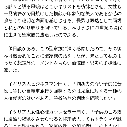
ら訥々と語る風貌はどこかキリストを彷彿とさせ、女性も
一見物静かで日焼けした横顔が印象的な美人であるが芯の
強そうな聡明な内面を感じさせる。長男は毅然として両親
と私とのやり取りを聞いている。私はまさに21世紀の現代
に生きる聖家族に遭遇したのである。
後日談がある。この聖家族に深く感銘したので、その後
私は機会あるごとに聖家族の話をしたが、果たして私のま
ったく想定外のコメントをもらい価値観・思考の多様性に
驚いた。
イギリス人ビジネスマン曰く、「判断力のない子供に苦
役に等しい自転車旅行を強制するのは児童に対する一種の
人権侵害の疑いがある。学校当局の判断を確認したい」
イタリア人女性心理カウンセラー曰く、「子供のころ親
に過酷な経験をさせられると将来成人してもトラウマが残
ることが懸念される。家庭内暴力の加害者にこのようなト