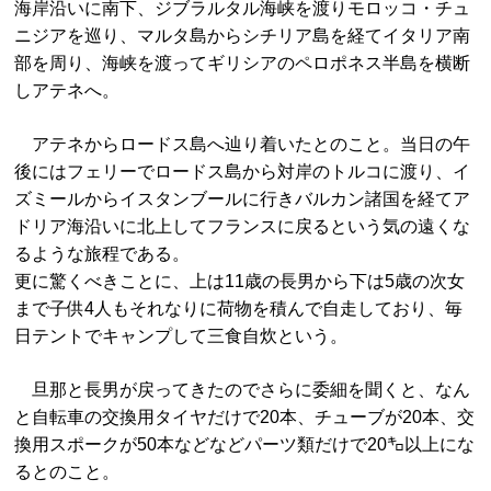
海岸沿いに南下、ジブラルタル海峡を渡りモロッコ・チュ
ニジアを巡り、マルタ島からシチリア島を経てイタリア南
部を周り、海峡を渡ってギリシアのペロポネス半島を横断
しアテネへ。
アテネからロードス島へ辿り着いたとのこと。当日の午
後にはフェリーでロードス島から対岸のトルコに渡り、イ
ズミールからイスタンブールに行きバルカン諸国を経てア
ドリア海沿いに北上してフランスに戻るという気の遠くな
るような旅程である。
更に驚くべきことに、上は11歳の長男から下は5歳の次女
まで子供4人もそれなりに荷物を積んで自走しており、毎
日テントでキャンプして三食自炊という。
旦那と長男が戻ってきたのでさらに委細を聞くと、なん
と自転車の交換用タイヤだけで20本、チューブが20本、交
換用スポークが50本などなどパーツ類だけで20㌔以上にな
るとのこと。