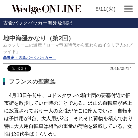
8/11(火)
古希バックパッカー海外放浪記
地中海遥かなり（第2回）
ムッソリーニの遺産「ローマ帝国時代から変わらぬイタリア人のプ
ライド」
高野凌
（ 古希バックパッカー）
2015/08/14
フランスの聖家族
4月13日午前中、ロドスタウンの騎士団の要塞付近の旧
市街を散歩していた時のことである。沢山の自転車が路上
に放置されており一人の女性がそこに佇んでいた。自転車
は子供用が4台、大人用が2台、それぞれ荷物を積んでおり
特に大人用自転車は相当の重量の荷物を満載している。女
性は30代半ばくらいか。