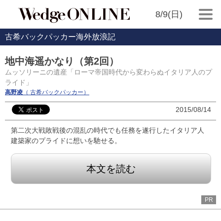
8/9(日)
古希バックパッカー海外放浪記
地中海遥かなり（第2回）
ムッソリーニの遺産「ローマ帝国時代から変わらぬイタリア人のプ
ライド」
高野凌
（ 古希バックパッカー）
2015/08/14
第二次大戦敗戦後の混乱の時代でも任務を遂行したイタリア人
建築家のプライドに想いを馳せる。
本文を読む
PR