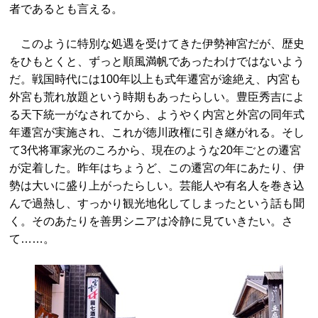
者であるとも言える。
このように特別な処遇を受けてきた伊勢神宮だが、歴史
をひもとくと、ずっと順風満帆であったわけではないよう
だ。戦国時代には100年以上も式年遷宮が途絶え、内宮も
外宮も荒れ放題という時期もあったらしい。豊臣秀吉によ
る天下統一がなされてから、ようやく内宮と外宮の同年式
年遷宮が実施され、これが徳川政権に引き継がれる。そし
て3代将軍家光のころから、現在のような20年ごとの遷宮
が定着した。昨年はちょうど、この遷宮の年にあたり、伊
勢は大いに盛り上がったらしい。芸能人や有名人を巻き込
んで過熱し、すっかり観光地化してしまったという話も聞
く。そのあたりを善男シニアは冷静に見ていきたい。さ
て……。