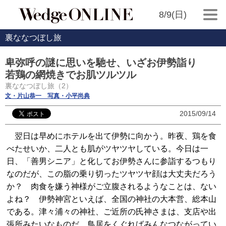
8/9(日)
裏ななつぼし旅
卑弥呼の謎に思いを馳せ、いざお伊勢詣り
若鶏の網焼きでお肌ツルツル
裏ななつぼし旅（2）
文・片山恭一 写真・小平尚典
2015/09/14
翌日は早めにホテルを出て伊勢に向かう。昨夜、鶏を食
べたせいか、二人とも肌がツヤツヤしている。今日は一
日、「善男シニア」と化してお伊勢さんに参詣するつもり
なのだが、この脂の乗り切ったツヤツヤ顔は大丈夫だろう
か？ 肉食を嫌う神様がご立腹されるようなことは、ない
よね？ 伊勢神宮といえば、全国の神社の大本営、総本山
である。津々浦々の神社、ご近所の氏神さまは、支店や出
張所みたいなものだ。鳥居をくぐればみんなつながってい