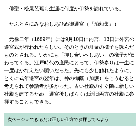
俳聖・松尾芭蕉も生涯に何度か伊勢を訪れている。
たふとさにみなおしあひぬ御遷宮（『泊船集』）
元禄二年（1689年）には9月10日に内宮、13日に外宮の
遷宮式が行われたらしい。そのときの群衆の様子を詠んだ
ものとされる。いかにも「押し合いへしあい」の様子が伝
わってくる。江戸時代の庶民にとって、伊勢参りは一生に
一度はかなえたい願いだった。先にも少し触れたように、
とくに式年遷宮の翌年は、神の御蔭（加護）をこうむると
考えられて参詣者が多かった。古い社殿のすぐ隣に新しい
社殿を建てるため、遷宮後しばらくは新旧両方の社殿に参
拝することもできる。
次ページ » できるだけ正しい仕方で参拝してみよう