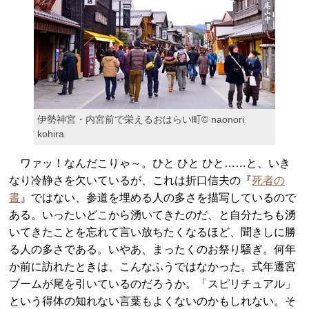
伊勢神宮・内宮前で栄えるおはらい町© naonori
kohira
ワァッ！なんだこりゃ～。ひと ひと ひと……と、いき
なり冷静さを欠いているが、これは折口信夫の『
死者の
書
』ではない、参道を埋める人の多さを描写しているので
ある。いったいどこから湧いてきたのだ、と自分たちも湧
いてきたことを忘れて言い放ちたくなるほど、聞きしに勝
る人の多さである。いやあ、まったくのお祭り騒ぎ。何年
か前に訪れたときは、こんなふうではなかった。式年遷宮
ブームが尾を引いているのだろうか。「スピリチュアル」
という得体の知れない言葉もよくないのかもしれない。そ