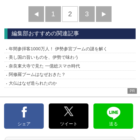
前
1
2
3
次
へ
へ
編集部おすすめの関連記事
年間参拝客1000万人！ 伊勢参宮ブームの謎を解く
美し国の旨いものを、伊勢で味わう
奈良東大寺で見た 一億総スマホ時代
阿修羅ブームはなぜおきた？
大仏はなぜ造られたのか
PR
シェア
ツイート
送る