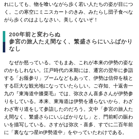
れにしても、物を喰いながら歩く若い人たちの姿が目につ
く。この寒空にミニスカートのきみ、みたらし団子食べな
がら歩くのはよしなさい。美しくないぞ！
200年前と変わらぬ
参宮の旅人たえ間なく、繁盛さらにいふばかり
なし
なぜか怒っている。でもまあ、これが本来の伊勢の姿な
のかもしれない。江戸時代の末期には、遷宮の翌年に参詣
する「お蔭参り」ブームなどもあって、伊勢は信仰を核と
する巨大な観光地になっていたらしい。ご存知、十返舎一
九の『東海道中膝栗毛』では、弥次さん喜多さんが伊勢参
りをしている。本来、東海道は伊勢を通らないから、わざ
わざ寄り道をして参詣したのだろう。文中「参宮の旅人た
え間なく、繁盛さらにいふばかりなし」と、門前町の賑わ
いを描写している。さすがは弥次・喜多、すでに二百年前
に「裏ななつ星in伊勢道中」をやっていたわけである。