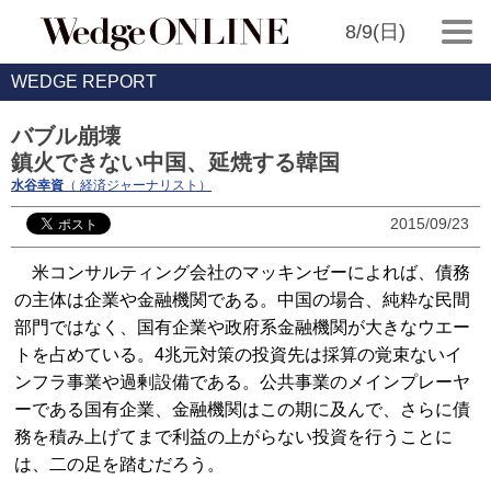
8/9(日)
WEDGE REPORT
バブル崩壊
鎮火できない中国、延焼する韓国
水谷幸資
（ 経済ジャーナリスト）
2015/09/23
米コンサルティング会社のマッキンゼーによれば、債務
の主体は企業や金融機関である。中国の場合、純粋な民間
部門ではなく、国有企業や政府系金融機関が大きなウエー
トを占めている。4兆元対策の投資先は採算の覚束ないイ
ンフラ事業や過剰設備である。公共事業のメインプレーヤ
ーである国有企業、金融機関はこの期に及んで、さらに債
務を積み上げてまで利益の上がらない投資を行うことに
は、二の足を踏むだろう。