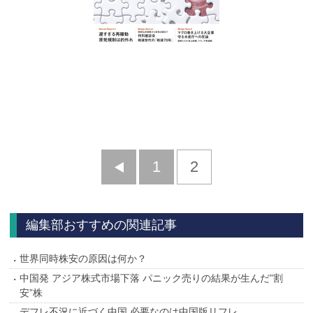
前
1
2
へ
編集部おすすめの関連記事
世界同時株安の原因は何か？
中国発 アジア株式市場下落 パニック売りの結果が生んだ”割
安”株
デフレ不況に近づく中国 必要なのは中国版リフレ