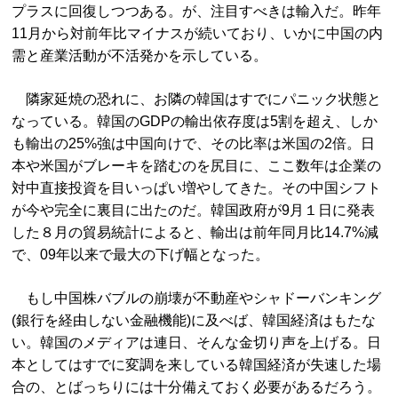
プラスに回復しつつある。が、注目すべきは輸入だ。昨年
11月から対前年比マイナスが続いており、いかに中国の内
需と産業活動が不活発かを示している。
隣家延焼の恐れに、お隣の韓国はすでにパニック状態と
なっている。韓国のGDPの輸出依存度は5割を超え、しか
も輸出の25%強は中国向けで、その比率は米国の2倍。日
本や米国がブレーキを踏むのを尻目に、ここ数年は企業の
対中直接投資を目いっぱい増やしてきた。その中国シフト
が今や完全に裏目に出たのだ。韓国政府が9月１日に発表
した８月の貿易統計によると、輸出は前年同月比14.7%減
で、09年以来で最大の下げ幅となった。
もし中国株バブルの崩壊が不動産やシャドーバンキング
(銀行を経由しない金融機能)に及べば、韓国経済はもたな
い。韓国のメディアは連日、そんな金切り声を上げる。日
本としてはすでに変調を来している韓国経済が失速した場
合の、とばっちりには十分備えておく必要があるだろう。