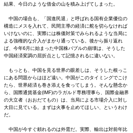
結果、今日のような借金の山を積み上げてしまった。
中国の場合も、「国進民退」と呼ばれる国有企業優位の
構造にメスを入れて、民間主導の経済に舵を切らなければ
いけないのに、実際には株価対策でみられるような当局に
よる強権的な介入がまかり通っている。後から振り返れ
ば、今年6月に始まった中国株バブルの崩壊は、そうした
中国経済変調の屈折点として記憶されるに違いない。
もっとも、中国を見る世界の眼差しは、そうした根っこ
にある問題からはほど遠い。中国がこのタイミングでこけ
たら、世界経済も巻き添えを食ってしまう。そんな懸念か
ら、国際通貨基金(IMF)のラガルド専務理事ら、国際金融界
の大立者（おおだてもの）は、当局による市場介入に対し
大目に見ている。まずは火事を止めてほしい、というわけ
だ。
中国が今すぐ頼れるのは外需だ。実際、輸出は対前年比