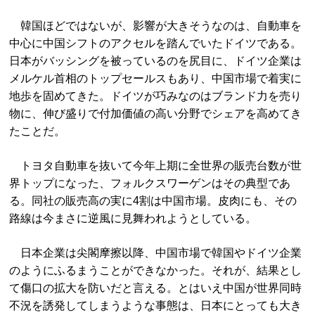
韓国ほどではないが、影響が大きそうなのは、自動車を
中心に中国シフトのアクセルを踏んでいたドイツである。
日本がバッシングを被っているのを尻目に、ドイツ企業は
メルケル首相のトップセールスもあり、中国市場で着実に
地歩を固めてきた。ドイツが巧みなのはブランド力を売り
物に、伸び盛りで付加価値の高い分野でシェアを高めてき
たことだ。
トヨタ自動車を抜いて今年上期に全世界の販売台数が世
界トップになった、フォルクスワーゲンはその典型であ
る。同社の販売高の実に4割は中国市場。皮肉にも、その
路線は今まさに逆風に見舞われようとしている。
日本企業は尖閣摩擦以降、中国市場で韓国やドイツ企業
のようにふるまうことができなかった。それが、結果とし
て傷口の拡大を防いだと言える。とはいえ中国が世界同時
不況を誘発してしまうような事態は、日本にとっても大き