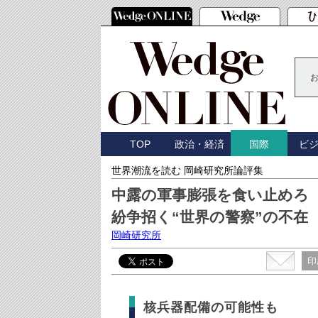
TOP
政治・経済
ビ
国際
世界潮流を読む 岡崎研究所論評集
中露の軍事膨張を食い止め
紛争招く“世界の警察”の不在
岡崎研究所
印
核兵器配備の可能性も