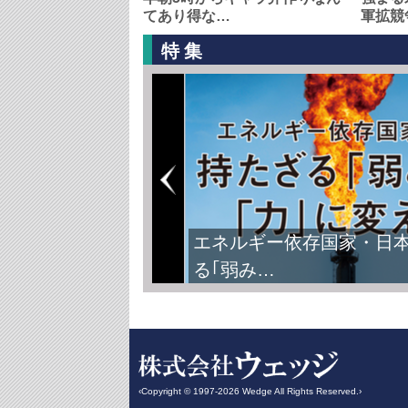
てあり得な…
軍拡競
特集
エネルギー依存国家・日
る｢弱み…
‹Copyright © 1997-2026 Wedge All Rights Reserved.›