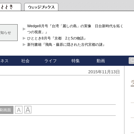
Wedge8月号『台湾「麗しの島」の実像 日台新時代を拓く「3
つの視座」』
お知らせ
ひととき8月号『京都 2と5の物語』
新刊書籍『飛鳥・藤原に隠された古代宮都の謎』
ジネス
社会
ライフ
特集
動画
2015年11月13日
ろ
刷画面