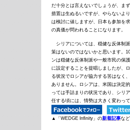
だ十分とは言えないでしょうが、ま
措置は生ぬるいですが、やらないよ
は検討に値しますが、日本も参加を
の真価が問われることになります。
シリアについては、穏健な反体制派
策はないのではないかと思います。1
ンは穏健な反体制派や一般市民の保
に設定することを提唱しましたが、
る状況でロシアが協力する筈はなく
ありません。ロシアは、米国は決定
っては手詰まりの状況であり、シリ
任する頃には、情勢は大きく変わっ
▲「WEDGE Infinity」の
新着記事
など