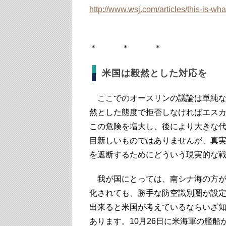
http://www.wsj.com/articles/this-is-w
＊ ＊ ＊
米国は毅然とした対応を
ここでのオースリンの議論は単純な
然とした態度で拒否しなければエス
この危険を増大し、後により大きな
目新しいものではありませんが、真
を遮断するためにどういう現実的な
我が国にとっては、南シナ海の方が
化されても、勝手な防空識別圏が設
出来ると米国が考えているならいざ
あります。10月26日に米海軍の艦船