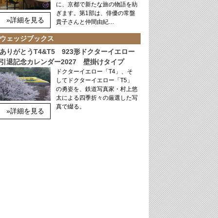
に、京都で新たな旅の物語を紡
ぎます。第1部は、俳優の常盤
»詳細を見る
貴子さんと仲間由紀…
ウェッジブックス
ありがとうT4&T5 923形ドクターイエロー
引退記念カレンダー2027 壁掛けタイプ
ドクターイエロー「T4」、そ
してドクターイエロー「T5」
の勇姿を、鉄道写真家・村上悠
太による四季折々の厳選した写
真で綴る。
»詳細を見る