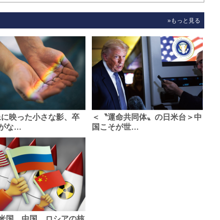
»もっと見る
像に映った小さな影、卒
＜〝運命共同体〟の日米台＞中
がな…
国こそが世…
米国、中国、ロシアの核