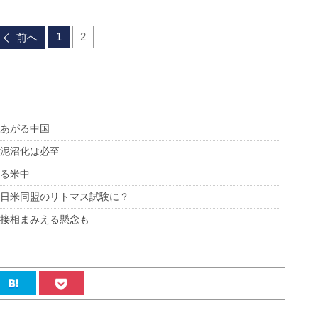
1
2
前へ
あがる中国
攻泥沼化は必至
どる米中
、日米同盟のリトマス試験に？
直接相まみえる懸念も