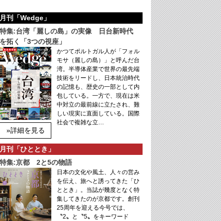
月刊「Wedge」
特集:台湾「麗しの島」の実像 日台新時代
を拓く「3つの視座」
かつてポルトガル人が「フォル
モサ（麗しの島）」と呼んだ台
湾。半導体産業で世界の最先端
技術をリードし、日本統治時代
の記憶も、歴史の一部として内
包している。一方で、現在は米
中対立の最前線に立たされ、難
しい現実に直面している。国際
社会で複雑な立…
»詳細を見る
月刊「ひととき」
特集:京都 2と5の物語
日本の文化や風土、人々の営み
を伝え、旅へと誘ってきた「ひ
ととき」。当誌が幾度となく特
集してきたのが京都です。創刊
25周年を迎える今号では、
〝2〟と〝5〟をキーワード