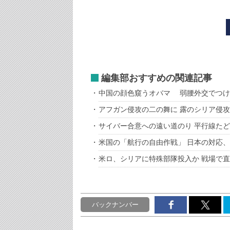
編集部おすすめの関連記事
中国の顔色窺うオバマ 弱腰外交でつけ
アフガン侵攻の二の舞に 露のシリア侵
サイバー合意への遠い道のり 平行線た
米国の「航行の自由作戦」 日本の対応
米ロ、シリアに特殊部隊投入か 戦場で
バックナンバー