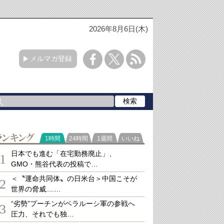
2026年8月6日(木)
メルマガ登録
ランキング
1時間
24時間
1週間
いいね
日本でも進む「在宅勤務廃止」、
1
GMO・熊谷代表の投稿で…
＜〝運命共同体〟の日米台＞中国こそが
2
世界の脅威....…
“劣勢”プーチンがベラルーシ軍の参戦へ
3
圧力、それでも独…