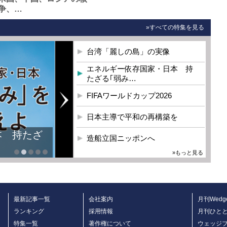
争、…
»すべての特集を見る
台湾「麗しの島」の実像
エネルギー依存国家・日本 持
たざる｢弱み…
FIFAワールドカップ2026
日本主導で平和の再構築を
本 持たざ
造船立国ニッポンへ
»もっと見る
最新記事一覧
会社案内
月刊Wedg
ランキング
採用情報
月刊ひと
特集一覧
著作権について
ウェッジ