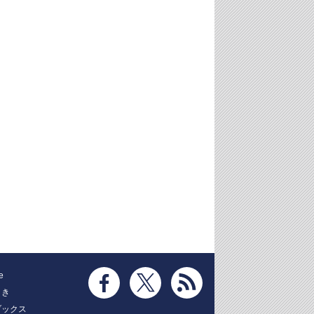
e
とき
ブックス