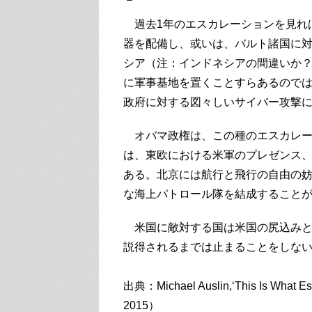
過去1年のエスカレーションを見れ
器を配備し、或いは、バルト諸国に
シア（注：インドネシアの間違いか
に軍事基地を置くことすらあるので
政府に対する図々しいサイバー攻撃
オバマ政権は、この種のエスカレー
は、東欧における米軍のプレゼンス
ある。北京には航行と飛行の自由の
な海上パトロール隊を結成すること
米国に敵対する国は米国の尻込みと
説得されるまでは止まることをしな
出典：Michael Auslin,‘This Is What Esca
2015）