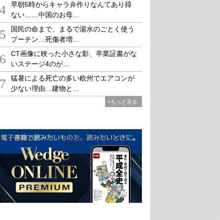
早朝5時からキャラ弁作りなんてあり得
4
ない……中国のお母…
国民の命まで、まるで湯水のごとく使う
5
プーチン…死傷者増…
CT画像に映った小さな影、卒業証書がな
6
いステージ4のが…
猛暑による死亡の多い欧州でエアコンが
7
少ない理由…建物と…
»もっと見る