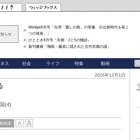
Wedge8月号『台湾「麗しの島」の実像 日台新時代を拓く「3
つの視座」』
お知らせ
ひととき8月号『京都 2と5の物語』
新刊書籍『飛鳥・藤原に隠された古代宮都の謎』
ジネス
社会
ライフ
特集
動画
2015年12月1日
る
(4)
刷画面