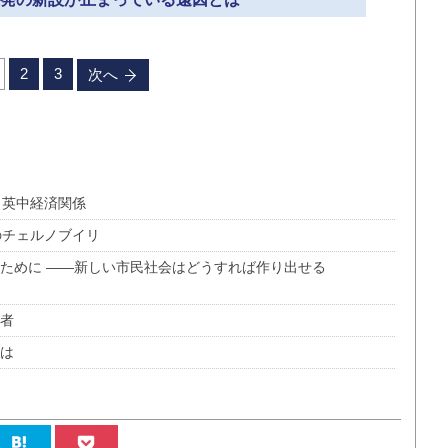
2
3
次へ
く英中経済関係
のチェルノブイリ
るために ――新しい市民社会はどうすれば作り出せる
働者
とは