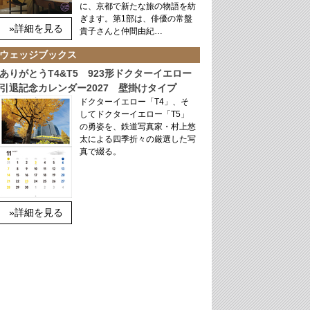
に、京都で新たな旅の物語を紡
ぎます。第1部は、俳優の常盤
»詳細を見る
貴子さんと仲間由紀…
ウェッジブックス
ありがとうT4&T5 923形ドクターイエロー
引退記念カレンダー2027 壁掛けタイプ
ドクターイエロー「T4」、そ
してドクターイエロー「T5」
の勇姿を、鉄道写真家・村上悠
太による四季折々の厳選した写
真で綴る。
»詳細を見る