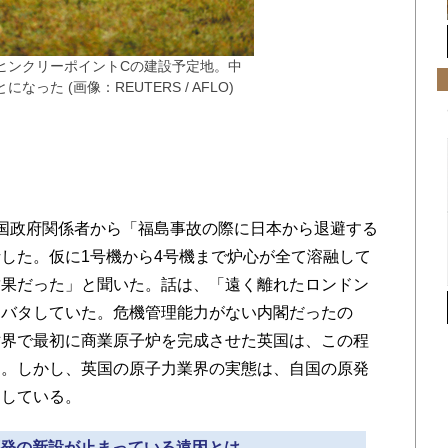
ヒンクリーポイントCの建設予定地。中
った (画像：REUTERS / AFLO)
国政府関係者から「福島事故の際に日本から退避する
した。仮に1号機から4号機まで炉心が全て溶融して
結果だった」と聞いた。話は、「遠く離れたロンドン
タバタしていた。危機管理能力がない内閣だったの
世界で最初に商業原子炉を完成させた英国は、この程
た。しかし、英国の原子力業界の実態は、自国の原発
退している。
の原発の新設が止まっている遠因とは