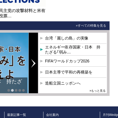
民主党の攻撃材料と米有
投票…
»すべての特集を見る
台湾「麗しの島」の実像
エネルギー依存国家・日本 持
たざる｢弱み…
FIFAワールドカップ2026
日本主導で平和の再構築を
本 持たざ
造船立国ニッポンへ
»もっと見る
最新記事一覧
会社案内
月刊Wedg