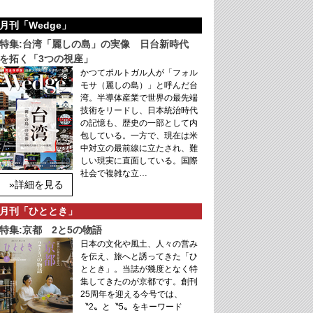
月刊「Wedge」
特集:台湾「麗しの島」の実像 日台新時代
を拓く「3つの視座」
かつてポルトガル人が「フォル
モサ（麗しの島）」と呼んだ台
湾。半導体産業で世界の最先端
技術をリードし、日本統治時代
の記憶も、歴史の一部として内
包している。一方で、現在は米
中対立の最前線に立たされ、難
しい現実に直面している。国際
社会で複雑な立…
»詳細を見る
月刊「ひととき」
特集:京都 2と5の物語
日本の文化や風土、人々の営み
を伝え、旅へと誘ってきた「ひ
ととき」。当誌が幾度となく特
集してきたのが京都です。創刊
25周年を迎える今号では、
〝2〟と〝5〟をキーワード