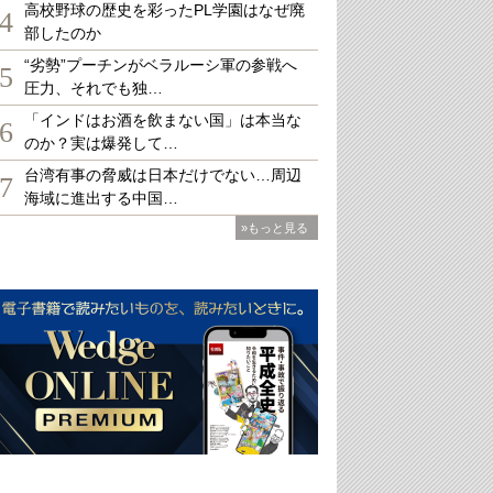
高校野球の歴史を彩ったPL学園はなぜ廃
4
部したのか
“劣勢”プーチンがベラルーシ軍の参戦へ
5
圧力、それでも独…
「インドはお酒を飲まない国」は本当な
6
のか？実は爆発して…
台湾有事の脅威は日本だけでない…周辺
7
海域に進出する中国…
»もっと見る