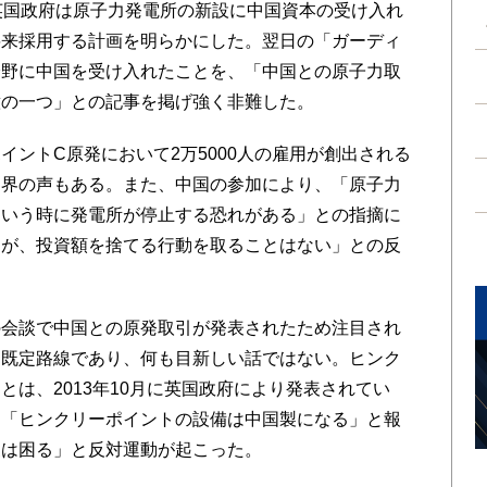
英国政府は原子力発電所の新設に中国資本の受け入れ
将来採用する計画を明らかにした。翌日の「ガーディ
分野に中国を受け入れたことを、「中国との原子力取
意の一つ」との記事を掲げ強く非難した。
ントC原発において2万5000人の雇用が創出される
ス界の声もある。また、中国の参加により、「原子力
という時に発電所が停止する恐れがある」との指摘に
国が、投資額を捨てる行動を取ることはない」との反
会談で中国との原発取引が発表されたため注目され
は既定路線であり、何も目新しい話ではない。ヒンク
は、2013年10月に英国政府により発表されてい
、「ヒンクリーポイントの設備は中国製になる」と報
製は困る」と反対運動が起こった。