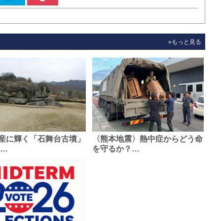
»もっと見る
産に輝く「石舞台古墳」
〈熊本地震〉熱中症からどう命
0…
を守るか？…