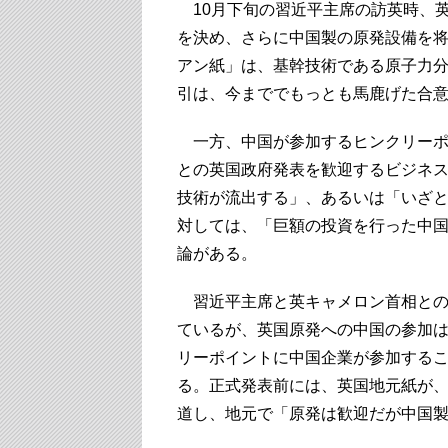
10月下旬の習近平主席の訪英時、
を決め、さらに中国製の原発設備を
アン紙」は、基幹技術である原子力
引は、今まででもっとも馬鹿げた合
一方、中国が参加するヒンクリーポイ
との英国政府発表を歓迎するビジネ
技術が流出する」、あるいは「いざ
対しては、「巨額の投資を行った中
論がある。
習近平主席と英キャメロン首相との
ているが、英国原発への中国の参加
リーポイントに中国企業が参加すること
る。正式発表前には、英国地元紙が
道し、地元で「原発は歓迎だが中国