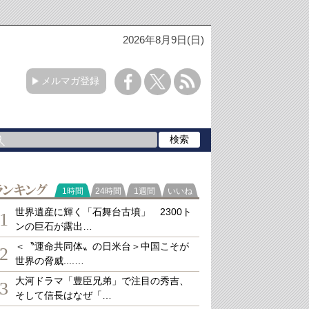
2026年8月9日(日)
メルマガ登録
ランキング
1時間
24時間
1週間
いいね
世界遺産に輝く「石舞台古墳」 2300ト
1
ンの巨石が露出…
＜〝運命共同体〟の日米台＞中国こそが
2
世界の脅威....…
大河ドラマ「豊臣兄弟」で注目の秀吉、
3
そして信長はなぜ「…