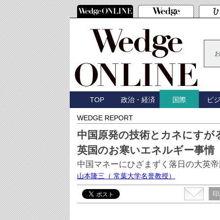
TOP
政治・経済
ビ
国際
WEDGE REPORT
中国原発の技術とカネにすが
英国のお寒いエネルギー事情
中国マネーにひざまずく落日の大英帝国
山本隆三
（ 常葉大学名誉教授）
印