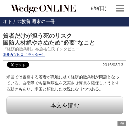
8/9(日)
オトナの教養 週末の一冊
貧者だけが担う死のリスク
国防人材絶やさぬため“必要”なこと
『経済的徴兵制』布施祐仁氏インタビュー
本多カツヒロ
（ ライター）
2016/03/13
米国では困窮する若者が戦地に赴く経済的徴兵制が問題となっ
ている。自衛隊でも福利厚生を充実させ隊員を確保しようとす
る動きもあり、米国と類似した状況になりつつある。
本文を読む
PR