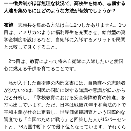
ーー徴兵制がほぼ無理な状況で、高校生を始め、志願する
人達を集めるにはどのような方法が有効でしょうか？
布施
志願兵を集める方法は主に2つしかありません。1つ
目は、アメリカのように福利厚生を充実させ、給付型の奨
学金制度を設けるなど、自衛隊に入隊するメリットを民間
と比較して良くすること。
2つ目は、教育によって将来自衛隊に入隊したいと愛国
心に燃える子供を育てることです。
私が入手した自衛隊の内部文書には、自衛隊への志願者
が少ないのは、国民の国防に対する知識や意識が低いから
だと分析し、「学校教育における安全保障教育の推進」を
打ち出しています。ただ、日本は戦後70年平和憲法の下で
平和主義が社会に定着し、世界価値観調査という国際的な
調査でも「自国のために戦う」と回答した人が15パーセン
トと、78カ国中断トツで最下位となっています。それくら