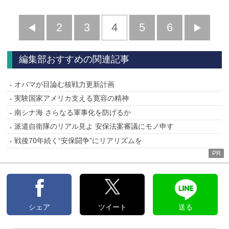
前
2
3
4
5
6
へ
へ
編集部おすすめの関連記事
オバマが目論む核戦力更新計画
実験国家アメリカ支える寛容の精神
南シナ海 さらなる軍事化を防げるか
派遣自衛隊のリアル見よ 安保法案審議にモノ申す
戦後70年続く“安保闘争”にリアリズムを
PR
シェア
ツイート
送る