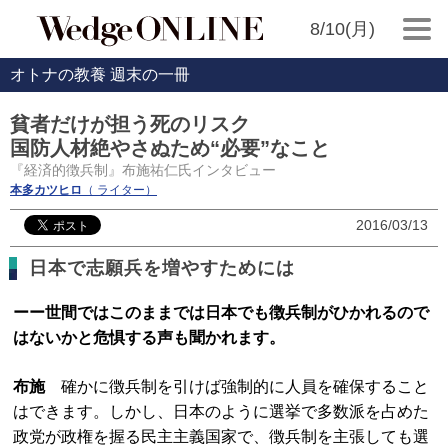
8/10(月)
オトナの教養 週末の一冊
貧者だけが担う死のリスク
国防人材絶やさぬため“必要”なこと
『経済的徴兵制』布施祐仁氏インタビュー
本多カツヒロ
（ ライター）
2016/03/13
日本で志願兵を増やすためには
ーー世間ではこのままでは日本でも徴兵制がひかれるので
はないかと危惧する声も聞かれます。
布施
確かに徴兵制を引けば強制的に人員を確保すること
はできます。しかし、日本のように選挙で多数派を占めた
政党が政権を握る民主主義国家で、徴兵制を主張しても選